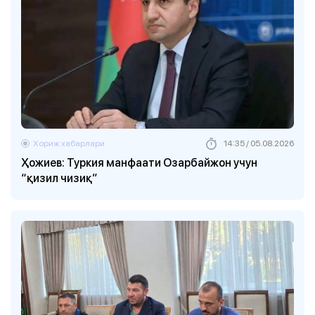
Хориж хабарлари
14:35 / 05.08.2026
Ҳожиев: Туркия манфаати Озарбайжон учун
“қизил чизиқ”