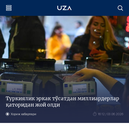
Туркиялик эркак тўсатдан миллиардерлар
қаторидан жой олди
Хориж хабарлари
16:12 / 03.06.2026