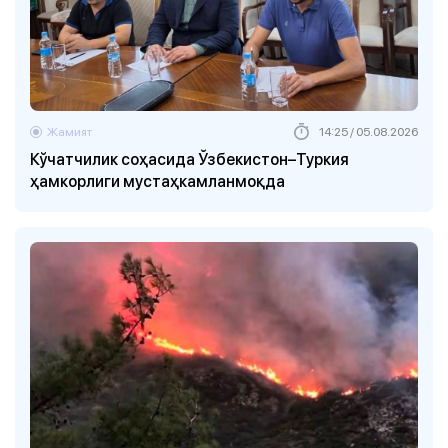
Жамият
14:25 / 05.08.2026
Кўчатчилик соҳасида Ўзбекистон–Туркия
ҳамкорлиги мустаҳкамланмоқда