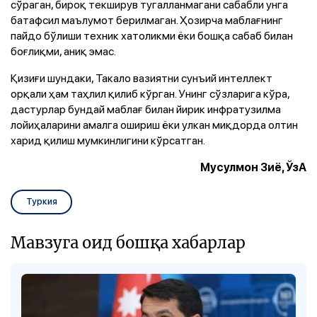
сўраган, бироқ текширув тугалланмагани сабабли унга
батафсил маълумот берилмаган. Ҳозирча маблағнинг
пайдо бўлиши техник хатоликми ёки бошқа сабаб билан
боғлиқми, аниқ эмас.
Қизиғи шундаки, Такало вазиятни сунъий интеллект
орқали ҳам таҳлил қилиб кўрган. Унинг сўзларига кўра,
дастурлар бундай маблағ билан йирик инфратузилма
лойиҳаларини амалга ошириш ёки улкан миқдорда олтин
харид қилиш мумкинлигини кўрсатган.
Мусулмон Зиё, ЎзА
Туркия
Мавзуга оид бошқа хабарлар