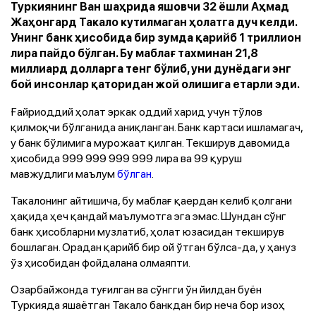
Туркиянинг Ван шаҳрида яшовчи 32 ёшли Аҳмад
Жаҳонгард Такало кутилмаган ҳолатга дуч келди.
Унинг банк ҳисобида бир зумда қарийб 1 триллион
лира пайдо бўлган. Бу маблағ тахминан 21,8
миллиард долларга тенг бўлиб, уни дунёдаги энг
бой инсонлар қаторидан жой олишига етарли эди.
Ғайриоддий ҳолат эркак оддий харид учун тўлов
қилмоқчи бўлганида аниқланган. Банк картаси ишламагач,
у банк бўлимига мурожаат қилган. Текширув давомида
ҳисобида 999 999 999 999 лира ва 99 қуруш
мавжудлиги маълум
бўлган
.
Такалонинг айтишича, бу маблағ қаердан келиб қолгани
ҳақида ҳеч қандай маълумотга эга эмас. Шундан сўнг
банк ҳисобларни музлатиб, ҳолат юзасидан текширув
бошлаган. Орадан қарийб бир ой ўтган бўлса-да, у ҳануз
ўз ҳисобидан фойдалана олмаяпти.
Озарбайжонда туғилган ва сўнгги ўн йилдан буён
Туркияда яшаётган Такало банкдан бир неча бор изоҳ