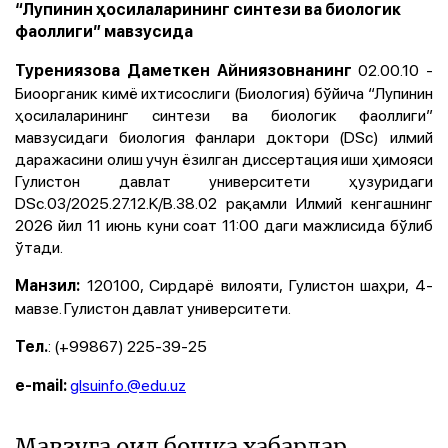
“Лупинин ҳосилаларининг синтези ва биологик
фаоллиги” мавзусида
02.00.10 -
Турениязова Даметкен Айниязовнанинг
Биоорганик кимё ихтисослиги (Биология) бўйича “Лупинин
ҳосилаларининг синтези ва биологик фаоллиги”
мавзусидаги биология фанлари доктори (DSc) илмий
даражасини олиш учун ёзилган диссертация иши ҳимояси
Гулистон давлат университети ҳузуридаги
DSc.03/2025.27.12.K/B.38.02 рақамли Илмий кенгашнинг
2026 йил 11 июнь куни соат 11:00 даги мажлисида бўлиб
ўтади.
120100, Сирдарё вилояти, Гулистон шаҳри, 4-
Манзил:
мавзе. Гулистон давлат университети.
: (+99867) 225-39-25
Тел.
glsuinfo.@edu.uz
e-mail:
Мавзуга оид бошқа хабарлар