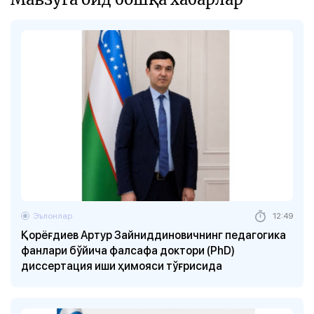
Эълонлар
12:49
Қорёғдиев Aртур Зайниддиновичнинг педагогика
фанлари бўйича фалсафа доктори (PhD)
диссертация иши ҳимояси тўғрисида