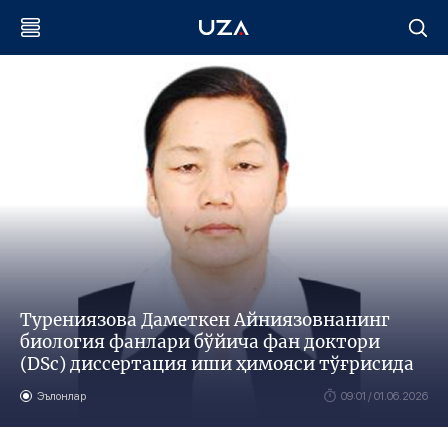
Турениязова Даметкен Айниязовнанинг
биология фанлари бўйича фан доктори
(DSc) диссертация иши ҳимояси тўғрисида
Эълонлар
09:01 / 01.06.2026