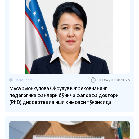
Эълонлар
09:54 / 07.08.2026
Мусурмонкулова Ойсулув Юлбековнанинг
педагогика фанлари бўйича фалсафа доктори
(PhD) диссертация иши ҳимояси тўғрисида