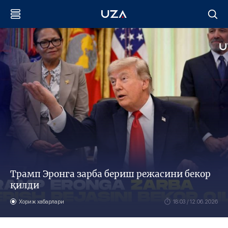
Трамп Эронга зарба бериш режасини бекор
қилди
Хориж хабарлари
18:03 / 12.06.2026