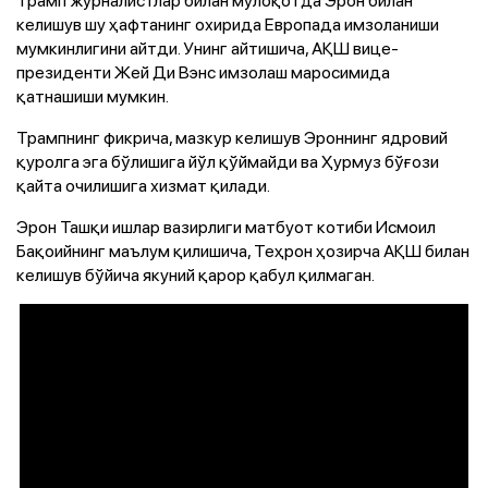
келишув шу ҳафтанинг охирида Европада имзоланиши
мумкинлигини айтди. Унинг айтишича, АҚШ вице-
президенти Жей Ди Вэнс имзолаш маросимида
қатнашиши мумкин.
Трампнинг фикрича, мазкур келишув Эроннинг ядровий
қуролга эга бўлишига йўл қўймайди ва Ҳурмуз бўғози
қайта очилишига хизмат қилади.
Эрон Ташқи ишлар вазирлиги матбуот котиби Исмоил
Бақоийнинг маълум қилишича, Теҳрон ҳозирча АҚШ билан
келишув бўйича якуний қарор қабул қилмаган.