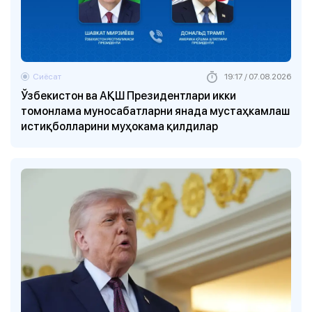
Сиёсат
19:17 / 07.08.2026
Ўзбекистон ва АҚШ Президентлари икки
томонлама муносабатларни янада мустаҳкамлаш
истиқболларини муҳокама қилдилар