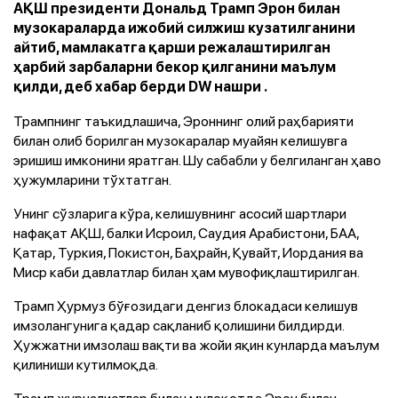
АҚШ президенти Дональд Трамп Эрон билан
музокараларда ижобий силжиш кузатилганини
айтиб, мамлакатга қарши режалаштирилган
ҳарбий зарбаларни бекор қилганини маълум
қилди, деб хабар берди DW нашри .
Трампнинг таъкидлашича, Эроннинг олий раҳбарияти
билан олиб борилган музокаралар муайян келишувга
эришиш имконини яратган. Шу сабабли у белгиланган ҳаво
ҳужумларини тўхтатган.
Унинг сўзларига кўра, келишувнинг асосий шартлари
нафақат АҚШ, балки Исроил, Саудия Арабистони, БАА,
Қатар, Туркия, Покистон, Баҳрайн, Қувайт, Иордания ва
Миср каби давлатлар билан ҳам мувофиқлаштирилган.
Трамп Ҳурмуз бўғозидаги денгиз блокадаси келишув
имзолангунига қадар сақланиб қолишини билдирди.
Ҳужжатни имзолаш вақти ва жойи яқин кунларда маълум
қилиниши кутилмоқда.
Трамп журналистлар билан мулоқотда Эрон билан