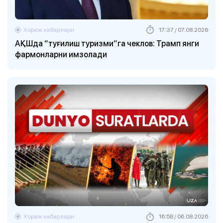
Хориж хабарлари
17:37 / 07.08.2026
АҚШда “туғилиш туризми”га чеклов: Трамп янги
фармонларни имзолади
Хориж хабарлари
16:58 / 06.08.2026