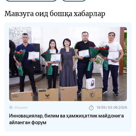
Мавзуга оид бошқа хабарлар
Жамият
19:59 / 03.08.2026
Инновациялар, билим ва ҳамжиҳатлик майдонига
айланган форум