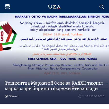
Тошкентда Марказий Осиё ва КАДҲК таҳлил
марказлари биринчи форуми ўтказилади
Жамият
11:23 / 23.04.2025