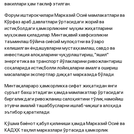
вакиллари ҳам таклиф этилган.
Форум иштирокчилари Марказий Осиё мамлакатлари ва
Кўрфаз араб давлатлари ўртасидаги жорий ва
истиқболдаги ҳамкорликнинг муҳим жиҳатларини
муҳокама қиладилар. Минтақавий хавфсизликни
таъминлаш бўйича сиёсий мулоқотни ва ўзаро
келишилган ёндашувларни мустаҳкамлаш, савдо ва
инвестиция алоқаларини чуқурлаштириш, "яшил"
энергетика ва транспорт йўлакларини ривожлантириш
соҳаларида истиқболли лойиҳаларни амалга ошириш
масалалари экспертлар диққат марказида бўлади.
Минтақалараро ҳамкорликка сифат жиҳатидан янги
суръат бахш этадиган ҳамда мамлакатлар ўртасидаги
биргаликдаги ривожланиш салоҳиятини тўлиқ намойиш
этувчи амалий ташаббусларни ишлаб чиқишга алоҳида
эътибор қаратилади.
Қўшма баёнот қабул қилиниши ҳамда Марказий Осиё ва
КАДҲК таҳлил марказлари ўртасида ҳамкорлик