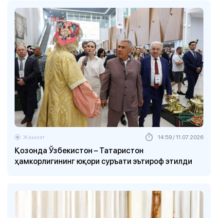
Жамият
14:59 / 11.07.2026
Қозонда Ўзбекистон – Татаристон
ҳамкорлигининг юқори суръати эътироф этилди