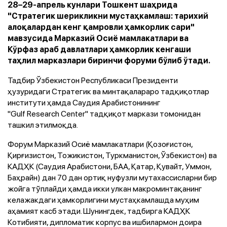
28–29-апрель кунлари Тошкент шаҳрида
"Стратегик шерикликни мустаҳкамлаш: тарихий
алоқалардан кенг қамровли ҳамкорлик сари"
мавзусида Марказий Осиё мамлакатлари ва
Кўрфаз араб давлатлари ҳамкорлик кенгаши
таҳлил марказлари биринчи форуми бўлиб ўтади.
Тадбир Ўзбекистон Республикаси Президенти
ҳузуридаги Стратегик ва минтақалараро тадқиқотлар
институти ҳамда Саудия Арабистонининг
"Gulf Research Center" тадқиқот маркази томонидан
ташкил этилмоқда.
Форум Марказий Осиё мамлакатлари (Қозоғистон,
Қирғизистон, Тожикистон, Туркманистон, Ўзбекистон) ва
КАДҲК (Саудия Арабистони, БАА, Қатар, Қувайт, Уммон,
Баҳрайн) дан 70 дан ортиқ нуфузли мутахассисларни бир
жойга тўплайди ҳамда икки улкан макроминтақанинг
келажакдаги ҳамкорлигини мустаҳкамлашда муҳим
аҳамият касб этади. Шунингдек, тадбирга КАДҲК
Котибияти, дипломатик корпус ва ишбилармон доира