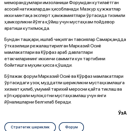
меморандумлари имзоланиши Форумдан кутилаётган
асосий натижалардан ҳисобланади. Мазкур ҳужжатлар
икки минтақа эксперт ҳамжамиятлари ўртасида тизимли
ҳамкорликни йўлга қўйиш учун мустаҳкам пойдевор
яратиши кутилмоқда.
Бундан ташқари, ишлаб чиқилган тавсиялар Самарқандда
ўтказилиши режалаштирилган Марказий Осиё
мамлакатлари ва Кўрфаз араб давлатлари
етакчиларининг иккинчи саммити кун тартибини
бойитишга муҳим ҳисса қўшади.
Бўлажак форум Марказий Осиё ва Кўрфаз мамлакатлари
ўртасидаги узоқ муддатли шерикликни мустаҳкамлашга
хизмат қилиб, умумий тарихий меросни қайта тиклаш ва
кўп қиррали мулоқотни мустаҳкамлаш учун янги
йўналишларни белгилаб беради.
ЎзА
Стратегик шериклик
Форум