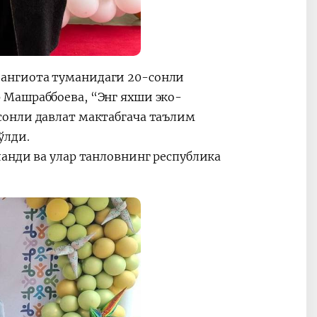
ангиота туманидаги 20-сонли
 Машраббоева, “Энг яхши эко-
сонли давлат мактабгача таълим
ўлди.
анди ва улар танловнинг республика