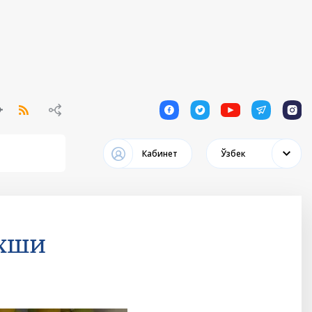
1
1
1
1
1
Кабинет
Ўзбек
яхши