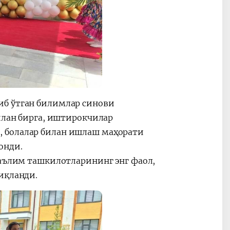
иб ўтган билимлар синови
билан бирга, иштирокчилар
, болалар билан ишлаш маҳорати
онди.
таълим ташкилотларининг энг фаол,
ниқланди.