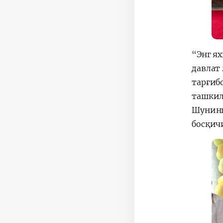
“Энг я
давлат
тарғиб
ташкил
Шунинг
босқич