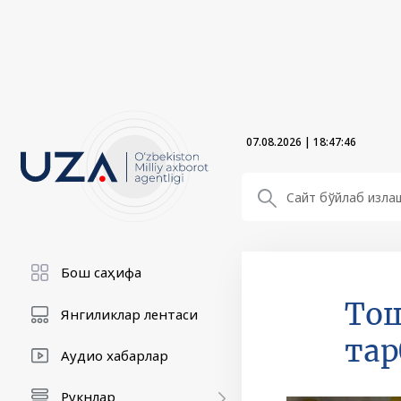
07.08.2026
|
18:47:48
Бош саҳифа
Тош
Янгиликлар лентаси
та
Аудио хабарлар
Рукнлар