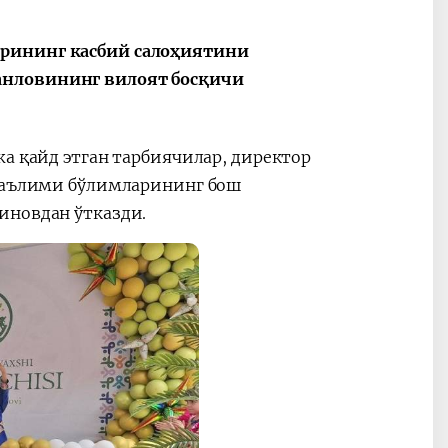
арининг касбий салоҳиятини
анловининг вилоят босқичи
2030”
Президент Шавкат
2026 йил –
Мирзиёев
Маҳаллани
жа қайд этган тарбиячилар, директор
раислигида
ривожланти
 таълими бўлимларининг бош
ўтказилган
жамиятни
иновдан ўтказди.
видеоселектор
юксалтириш
йиғилишлари