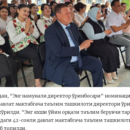
ан, “Энг намунали директор ўринбосари” номинаци
давлат мактабгача таълим ташкилоти директори ўр
кўрилди. “Энг яхши ўйин орқали таълим берувчи та
даги 42-сонли давлат мактабгача таълим ташкилоти
б топилди.