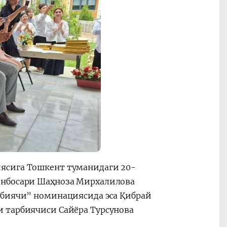
ясига Тошкент туманидаги 20-
инбосари Шаҳноза Мирхалилова
рбиячи” номинациясида эса Қибрай
 тарбиячиси Сайёра Турсунова