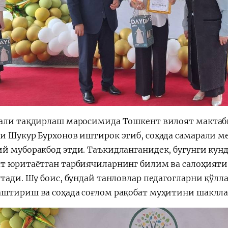
али тақдирлаш маросимида Тошкент вилоят мактаб
и Шукур Бурхонов иштирок этиб, соҳада самарали ме
й муборакбод этди. Таъкидланганидек, бугунги кун
т юритаётган тарбиячиларнинг билим ва салоҳияти
утади. Шу боис, бундай танловлар педагогларни қўл
штириш ва соҳада соғлом рақобат муҳитини шаклл