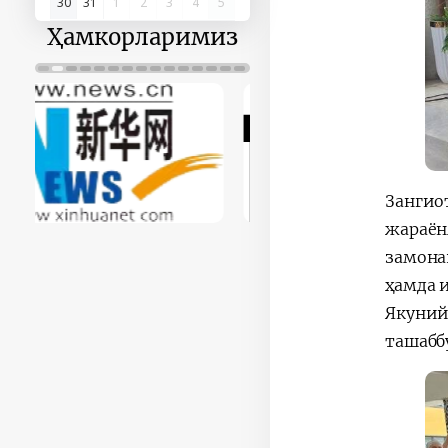
30
31
1
2
3
4
5
Ҳамкорларимиз
Зангио
жараён
замона
ҳамда 
Якуний
ташабб