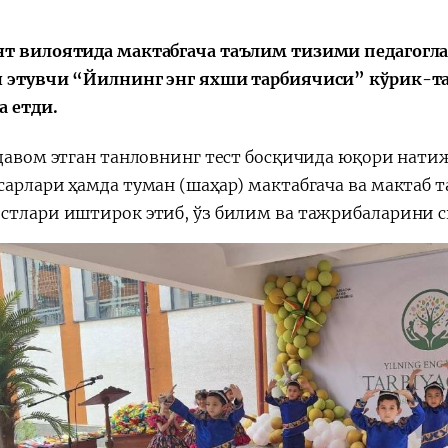
т вилоятида мактабгача таълим тизими педагогл
 этувчи “Йилнинг энг яхши тарбиячиси” кўрик-т
а етди.
Қарор ва ижро
“Ўзбекистон – 
стратегияси
 давом этган танловнинг тест босқичида юқори нати
сарлари ҳамда туман (шаҳар) мактабгача ва мактаб
стлари иштирок этиб, ўз билим ва тажрибаларини с