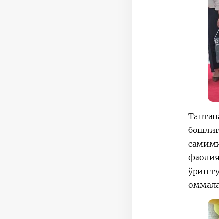
Тантан
бошлиғ
самими
фаолия
ўрин т
оммала