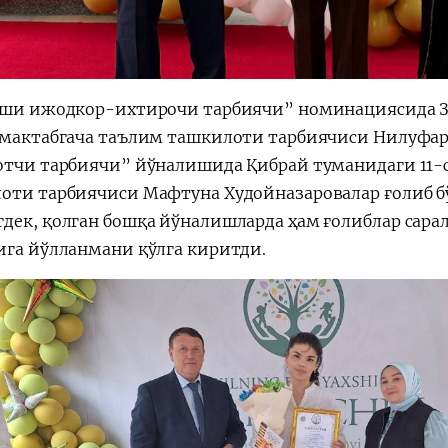
хши ижодкор-ихтирочи тарбиячи” номинациясида З
 мактабгача таълим ташкилоти тарбиячиси Нилуфар
отчи тарбиячи” йўналишида Қибрай туманидаги 11-
оти тарбиячиси Мафтуна Худойназаровалар ғолиб б
дек, қолган бошқа йўналишларда ҳам ғолиблар сарал
ига йўлланмани қўлга киритди.