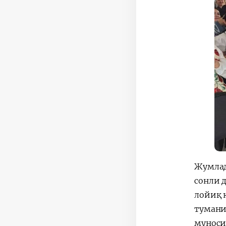
Жумлад
сонли 
лойиқ 
тумани
муноси