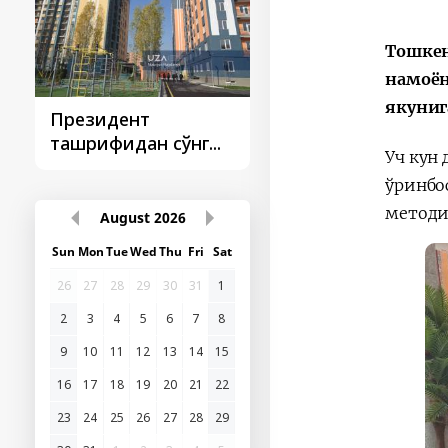
Тошкен
намоён
якуниг
Президент
Президент
ташрифидан сўнг...
ташрифлари
Уч кун
ўринбо
методи
August
2026
Sun
Mon
Tue
Wed
Thu
Fri
Sat
26
27
28
29
30
31
1
2
3
4
5
6
7
8
9
10
11
12
13
14
15
16
17
18
19
20
21
22
23
24
25
26
27
28
29