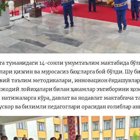
та туманидаги 14-сонли умумтаълим мактабида бўл
лари қизғин ва муросасиз баҳсларга бой бўлди. Шу 
вий таълим методикалари, инновацион ёндашувлар
ижодий лойиҳалари билан ҳакамлар эътиборини қоз
 натижаларга кўра, давлат ва нодавлат мактабгача 
ускор ва билимли педагоглари орасидан ғолиблар а