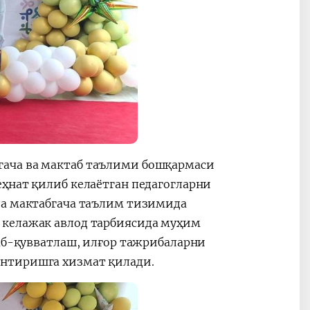
гача ва мактаб таълими бошқармаси
ҳнат қилиб келаётган педагогларни
да мактабгача таълим тизимида
 келажак авлод тарбиясида муҳим
лаб-қувватлаш, илғор тажрибаларни
антиришга хизмат қилади.