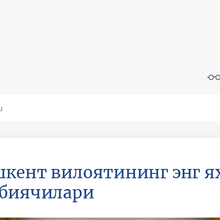
кент вилоятининг энг 
рбиячилари