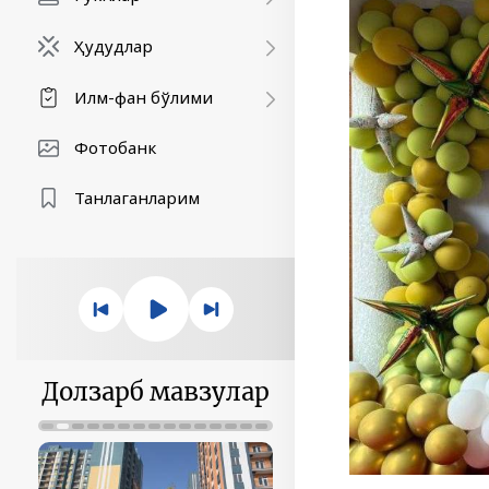
Ҳудудлар
Илм-фан бўлими
Фотобанк
Танлаганларим
Долзарб мавзулар