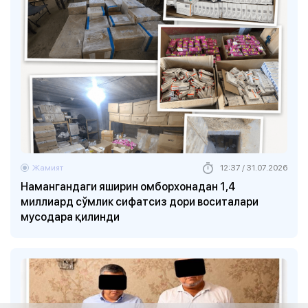
Жамият
12:37 / 31.07.2026
Намангандаги яширин омборхонадан 1,4
миллиард сўмлик сифатсиз дори воситалари
мусодара қилинди