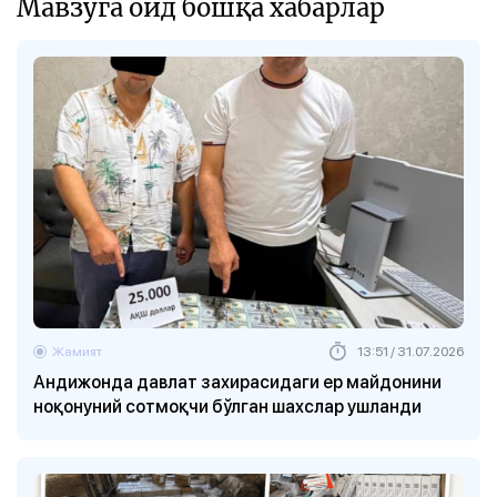
Мавзуга оид бошқа хабарлар
Жамият
13:51 / 31.07.2026
Андижонда давлат захирасидаги ер майдонини
ноқонуний сотмоқчи бўлган шахслар ушланди