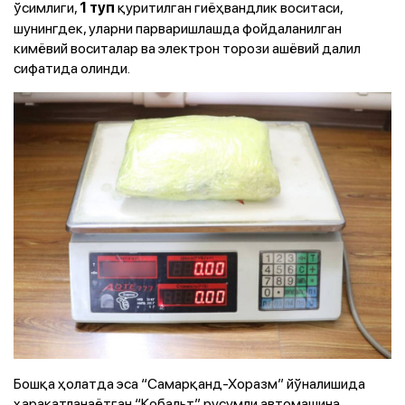
ўсимлиги,
қуритилган гиёҳвандлик воситаси,
1 туп
шунингдек, уларни парваришлашда фойдаланилган
кимёвий воситалар ва электрон торози ашёвий далил
сифатида олинди.
Бошқа ҳолатда эса “Самарқанд-Хоразм” йўналишида
ҳаракатланаётган “Кобальт” русумли автомашина