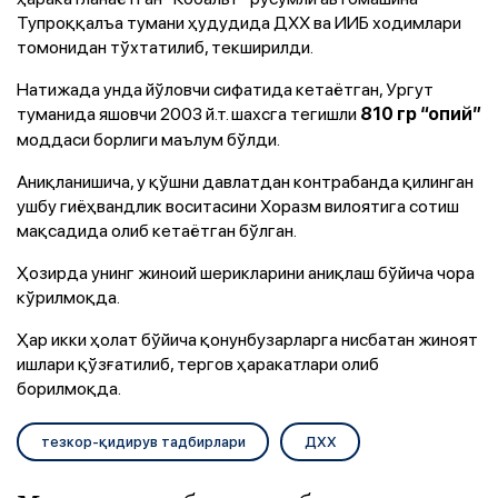
Тупроққалъа тумани ҳудудида ДХХ ва ИИБ ходимлари
томонидан тўхтатилиб, текширилди.
Натижада унда йўловчи сифатида кетаётган, Ургут
туманида яшовчи 2003 й.т. шахсга тегишли
810 гр “опий”
моддаси борлиги маълум бўлди.
Аниқланишича, у қўшни давлатдан контрабанда қилинган
ушбу гиёҳвандлик воситасини Хоразм вилоятига сотиш
мақсадида олиб кетаётган бўлган.
Ҳозирда унинг жиноий шерикларини аниқлаш бўйича чора
кўрилмоқда.
Ҳар икки ҳолат бўйича қонунбузарларга нисбатан жиноят
ишлари қўзғатилиб, тергов ҳаракатлари олиб
борилмоқда.
тезкор-қидирув тадбирлари
ДХХ