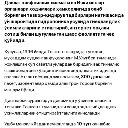
Давлат хавфсизлик хизмати ва Ички ишлар
органлари ходимлари ҳамкорлигида олиб
борилган тезкор-қидирув тадбирлари натижасида
уй шароитида гидропоника усулида гиёҳвандлик
ўсимликларини етиштириб, интернет орқали
сотиш билан шуғулланган шахс фаолиятига чек
қўйилди.
Хусусан, 1996 йилда Тошкент шаҳрида туғилган,
муқаддам судланган фуқаронинг М.Улуғбек туманида
жойлашган кўп қаватли уйлардан биридаги вақтинчалик
яшаш хонадони кўздан кечирилганда, пластик идишда
сақланаётган гиёҳвандлик воситаси,
зип-
300 дона
пакет, изоленталар ҳамда электрон торози борлиги
маълум бўлди.
Дастлабки суриштирув давомида у ўзининг онасига
тегишли Тошкент туманидаги хонадонда гиёҳвандлик
ўсимликларини етиштираётганлиги аниқланди.
Ушбу манзил кўздан кечирилганда
каннабис
10 туп