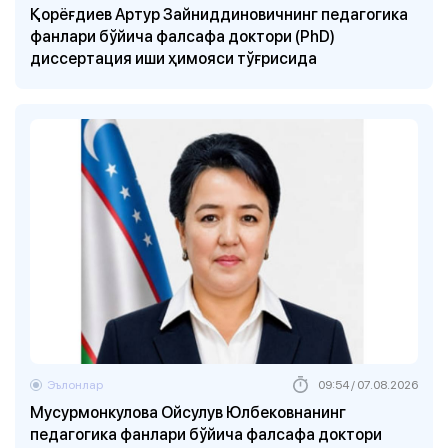
Қорёғдиев Aртур Зайниддиновичнинг педагогика
фанлари бўйича фалсафа доктори (PhD)
диссертация иши ҳимояси тўғрисида
Эълонлар
09:54 / 07.08.2026
Мусурмонкулова Ойсулув Юлбековнанинг
педагогика фанлари бўйича фалсафа доктори