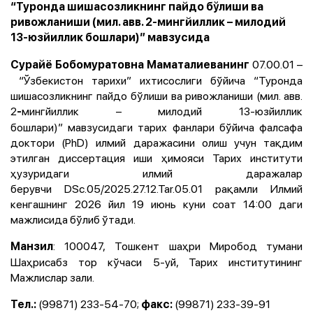
“Туронда шишасозликнинг пайдо бўлиши ва
ривожланиши (мил. авв. 2-мингйиллик – милодий
13-юзйиллик бошлари)” мавзусида
07.00.01 –
Сурайё Бобомуратовна Маматалиеванинг
“Ўзбекистон тарихи
”
ихтисослиги бўйича
“Туронда
шишасозликнинг пайдо бўлиши ва ривожланиши (мил. авв.
2
мингйиллик – милодий 13-юзйиллик
-
бошлари)” мавзусидаги
тарих фанлари бўйича фалсафа
доктори (PhD) илмий даражасини олиш учун тақдим
этилган диссертация иши ҳимояси Тарих институти
ҳузуридаги илмий даражалар
берувчи
DSc.05/2025.27.12.Tar.05.01
рақамли Илмий
кенгашнинг 2026 йил 19 июнь куни соат 14:00 даги
мажлисида бўлиб ўтади.
: 100047,
Тошкент шаҳри Миробод тумани
Манзил
Шаҳрисабз тор кўчаси 5-уй, Тарих институтининг
Мажлислар зали
.
(99871) 233-54-70;
(99871) 233-39-91
Тел.:
факс: