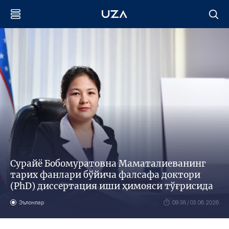
Сурайё Бобомуратовна Маматалиеванинг
тарих фанлари бўйича фалсафа доктори
(PhD) диссертация иши ҳимояси тўғрисида
Эълонлар
09:38 / 03.06.2026