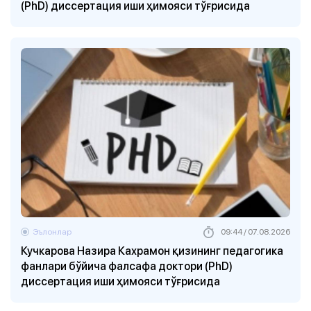
(PhD) диссертация иши ҳимояси тўғрисида
Эълонлар
09:44 / 07.08.2026
Кучкарова Назира Кахрамон қизининг педагогика
фанлари бўйича фалсафа доктори (PhD)
диссертация иши ҳимояси тўғрисида