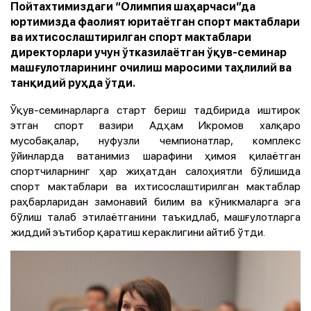
Пойтахтимиздаги “Олимпия шаҳарчаси”да
юртимизда фаолият юритаётган спорт мактаблари
ва ихтисослаштирилган спорт мактаблари
директорлари учун ўтказилаётган ўқув-семинар
машғулотларининг очилиш маросими таҳлилий ва
танқидий руҳда ўтди.
Ўқув-семинарларга старт бериш тадбирида иштирок
этган спорт вазири Адҳам Икромов халқаро
мусобақалар, нуфузли чемпионатлар, комплекс
ўйинларда ватанимиз шарафини ҳимоя қилаётган
спортчиларнинг ҳар жиҳатдан салоҳиятли бўлишида
спорт мактаблари ва ихтисослаштирилган мактаблар
раҳбарларидан замонавий билим ва кўникмаларга эга
бўлиш талаб этилаётганини таъкидлаб, машғулотларга
жиддий эътибор қаратиш кераклигини айтиб ўтди.