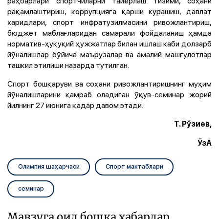
раҳбарлари спортчиларни тайёрлаш тизими, соҳани
рақамлаштириш, коррупцияга қарши курашиш, давлат
харидлари, спорт инфратузилмасини ривожлантириш,
бюджет маблағларидан самарали фойдаланиш ҳамда
норматив-ҳуқуқий ҳужжатлар билан ишлаш каби долзарб
йўналишлар бўйича маърузалар ва амалий машғулотлар
ташкил этилиши назарда тутилган.
Спорт бошқаруви ва соҳани ривожлантиришнинг муҳим
йўналишларини қамраб оладиган ўқув-семинар жорий
йилнинг 27 июнига қадар давом этади.
Т. Рўзиев,
ЎзА
Олимпия шаҳарчаси
Спорт мактаблари
семинар
Мавзуга оид бошқа хабарлар