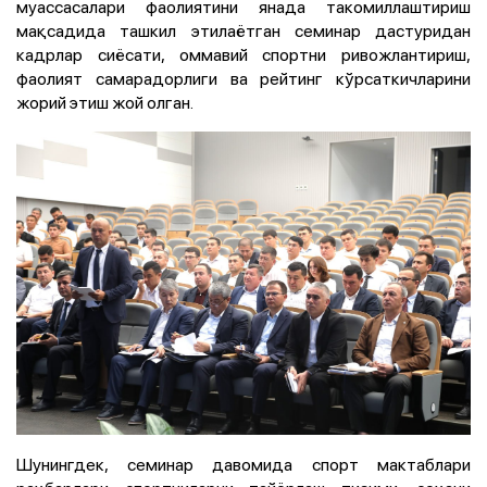
муассасалари фаолиятини янада такомиллаштириш
мақсадида ташкил этилаётган семинар дастуридан
кадрлар сиёсати, оммавий спортни ривожлантириш,
фаолият самарадорлиги ва рейтинг кўрсаткичларини
жорий этиш жой олган.
Шунингдек, семинар давомида спорт мактаблари