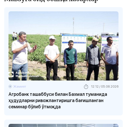
Жамият
12:12 / 05.08.2026
Агробанк ташаббуси билан Бахмал туманида
ҳудудларни ривожлантиришга бағишланган
семинар бўлиб ўтмоқда