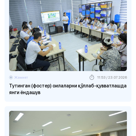
Жамият
11:53 / 23.07.2026
Тутинган (фостер) оилаларни қўллаб-қувватлашда
янги ёндашув