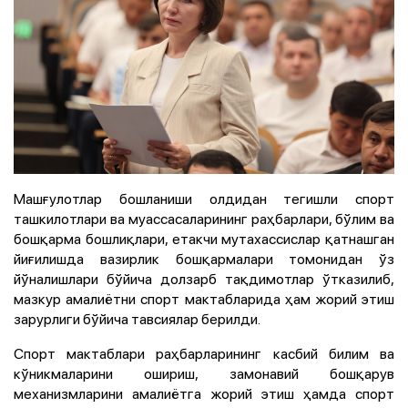
Машғулотлар бошланиши олдидан тегишли спорт
ташкилотлари ва муассасаларининг раҳбарлари, бўлим ва
бошқарма бошлиқлари, етакчи мутахассислар қатнашган
йиғилишда вазирлик бошқармалари томонидан ўз
йўналишлари бўйича долзарб тақдимотлар ўтказилиб,
мазкур амалиётни спорт мактабларида ҳам жорий этиш
зарурлиги бўйича тавсиялар берилди.
Спорт мактаблари раҳбарларининг касбий билим ва
кўникмаларини ошириш, замонавий бошқарув
механизмларини амалиётга жорий этиш ҳамда спорт