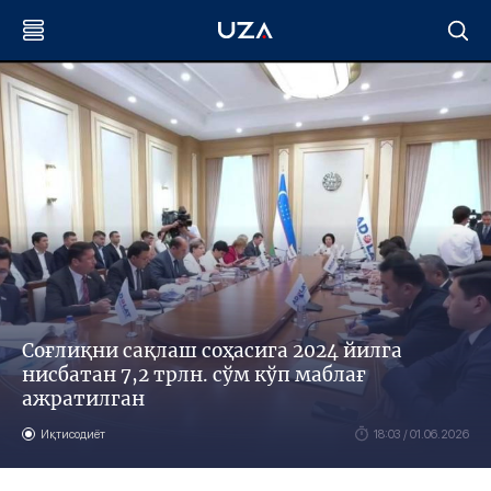
Соғлиқни сақлаш соҳасига 2024 йилга
нисбатан 7,2 трлн. сўм кўп маблағ
ажратилган
Иқтисодиёт
18:03 / 01.06.2026