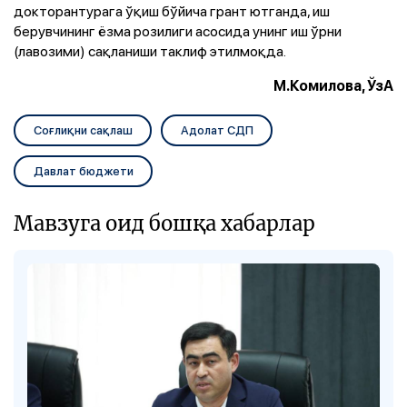
докторантурага ўқиш бўйича грант ютганда, иш
берувчининг ёзма розилиги асосида унинг иш ўрни
(лавозими) сақланиши таклиф этилмоқда.
М.Комилова, ЎзА
Соғлиқни сақлаш
Адолат СДП
Давлат бюджети
Мавзуга оид бошқа хабарлар