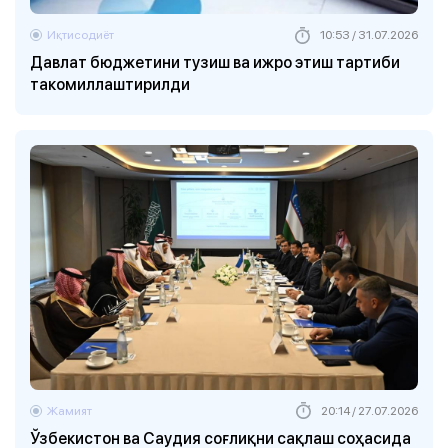
Иқтисодиёт
10:53 / 31.07.2026
Давлат бюджетини тузиш ва ижро этиш тартиби
такомиллаштирилди
Жамият
20:14 / 27.07.2026
Ўзбекистон ва Саудия соғлиқни сақлаш соҳасида