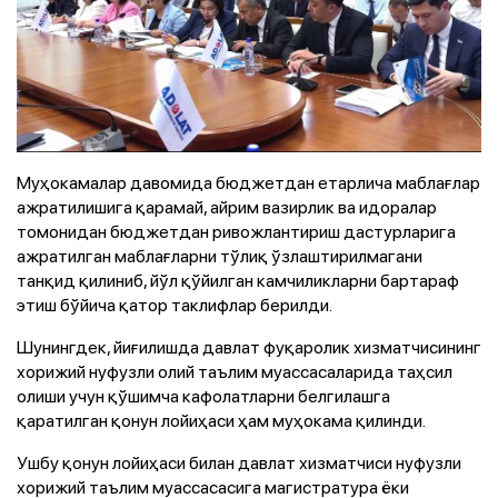
Муҳокамалар давомида бюджетдан етарлича маблағлар
ажратилишига қарамай, айрим вазирлик ва идоралар
томонидан бюджетдан ривожлантириш дастурларига
ажратилган маблағларни тўлиқ ўзлаштирилмагани
танқид қилиниб, йўл қўйилган камчиликларни бартараф
этиш бўйича қатор таклифлар берилди.
Шунингдек, йиғилишда давлат фуқаролик хизматчисининг
хорижий нуфузли олий таълим муассасаларида таҳсил
олиши учун қўшимча кафолатларни белгилашга
қаратилган қонун лойиҳаси ҳам муҳокама қилинди.
Ушбу қонун лойиҳаси билан давлат хизматчиси нуфузли
хорижий таълим муассасасига магистратура ёки