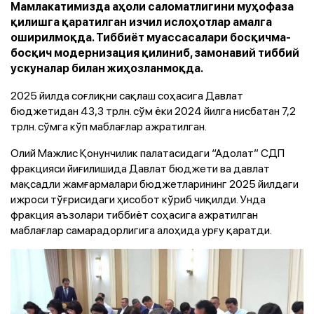
Мамлакатимизда аҳоли саломатлигини муҳофаза
қилишга қаратилган изчил ислоҳотлар амалга
оширилмоқда. Тиббиёт муассасалари босқичма-
босқич модернизация қилиниб, замонавий тиббий
ускуналар билан жиҳозланмоқда.
2025 йилда соғлиқни сақлаш соҳасига Давлат
бюджетидан 43,3 трлн. сўм ёки 2024 йилга нисбатан 7,2
трлн. сўмга кўп маблағлар ажратилган.
Олий Мажлис Қонунчилик палатасидаги “Адолат” СДП
фракцияси йиғилишида Давлат бюджети ва давлат
мақсадли жамғармалари бюджетларининг 2025 йилдаги
ижроси тўғрисидаги ҳисобот кўриб чиқилди. Унда
фракция аъзолари тиббиёт соҳасига ажратилган
маблағлар самарадорлигига алоҳида урғу қаратди.