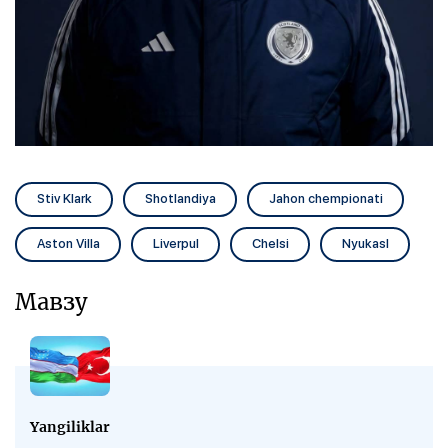
Stiv Klark
Shotlandiya
Jahon chempionati
Aston Villa
Liverpul
Chelsi
Nyukasl
Мавзу
Yangiliklar