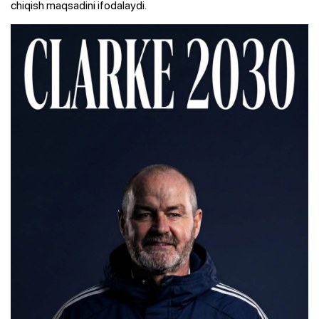
chiqish maqsadini ifodalaydi.