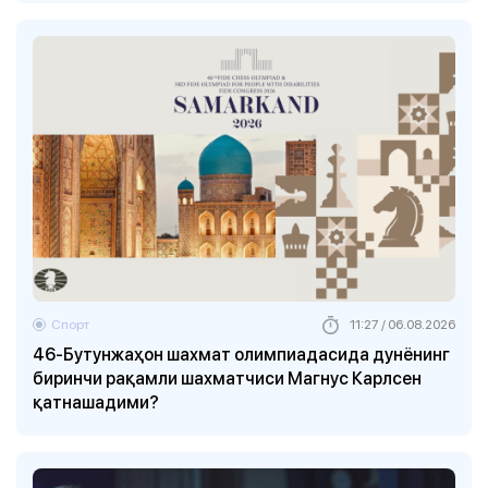
Спорт
11:27 / 06.08.2026
46-Бутунжаҳон шахмат олимпиадасида дунёнинг
биринчи рақамли шахматчиси Магнус Карлсен
қатнашадими?