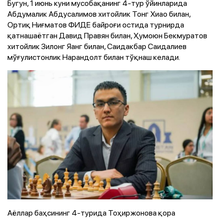
Бугун, 1 июнь куни мусобақанинг 4-тур ўйинларида
Абдумалик Абдусалимов хитойлик Тонг Хиао билан,
Ортиқ Ниғматов ФИДЕ байроғи остида турнирда
қатнашаётган Давид Правян билан, Ҳумоюн Бекмуратов
хитойлик Зилонг Яанг билан, Саидакбар Саидалиев
мўғулистонлик Нарандолт билан тўқнаш келади.
Аёллар баҳсининг 4-турида Тоҳиржонова қора