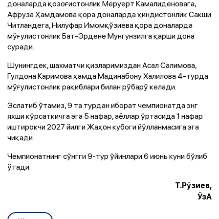
доналарда қозоғистонлик Меруерт Камалиденовага,
Афруза Ҳамдамова қора доналарда ҳиндистонлик Сакши
Читландега, Нилуфар Имомқўзиева қора доналарда
мўғулистонлик Бат-Эрдене Мунгунзилга қарши дона
суради.
Шунингдек, шахматчи қизларимиздан Асал Салимова,
Гулдона Каримова ҳамда Мадинабону Халилова 4-турда
мўғулистонлик рақиблари билан рўбарў келади.
Эслатиб ўтамиз, 9 та турдан иборат чемпионатда энг
яхши кўрсаткичга эга 5 нафар, аёллар ўртасида 1 нафар
иштирокчи 2027 йилги Жаҳон кубоги йўлланмасига эга
чиқади.
Чемпионатнинг сўнгги 9-тур ўйинлари 6 июнь куни бўлиб
ўтади.
Т.Рўзиев,
ЎзА