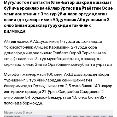
Мўғулистон пойтахти Улан-Батор шаҳрида шахмат
бўйича эркаклар ва аёллар ўртасида ўтаётган Осиё
чемпионатининг 3 та тур ўйинлари ортда қолган
вазиятда ҳамюртимиз Абдумалик Абдусалимов 3
очко билан эркаклар гуруҳида етакчилик
қилмоқда.
Айтиш лозим, А.Абдусалимов 1-турда оқ доналарда
тожикистонлик Алишер Каримовни, 2-турда қора
доналарда индонезиялик Гелберт Элрой Тариганни ва
кеча ўтказилган 3-тур мусобақасида оқ доналарда
қирғизистонлик Элдар Оразбаевни мағлубиятга учратди.
Мукофот жамғармаси 100 минг АҚШ долларидан иборат
турнирнинг 3 тур ўйинларидан кейин шахматчи
ёшларимиздан Ортиқ Ниғматов 2,5 очко билан 143 нафар
иштирокчи орасида 21-ўрин, Саидакбар Саидалиев 2
очко билан 54, Ҳумоюн Бекмуратов 1,5 очко билан 82-
поғонада бормоқда.