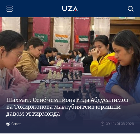
Шахмат: Осиё чемпионатида Абдусалимов
ва Тоҳиржонова мағлубиятсиз юришни
давом эттирмоқда
Спорт
09:44 / 01.06.2026