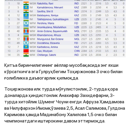
Қитъа биринчилигининг аёллар мусобақасида энг яхши
кўрсаткичга эга Гулруҳбегим Тоҳиржонова 3 очко билан
ғолибликка даъвогарлик қилмоқда.
Тоҳиржонова илк турда мўғулистонлик, 2-турда қора
доналарда ҳиндистонлик Анахифар Захидефарни, 3-
турда хитойлик Шуменг Чоуни енгди. Афруза Ҳамдамова
ва Нилуфархон Имомқўзиева 2,5, Асал Салимова, Гулдона
Каримова ҳамда Мадинабону Халилова 1,5 очко билан
чемпионатдаги иштирокини давом эттирмоқда.