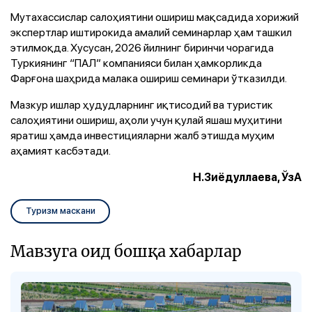
Мутахассислар салоҳиятини ошириш мақсадида хорижий
экспертлар иштирокида амалий семинарлар ҳам ташкил
этилмоқда. Хусусан, 2026 йилнинг биринчи чорагида
Туркиянинг “ПАЛ” компанияси билан ҳамкорликда
Фарғона шаҳрида малака ошириш семинари ўтказилди.
Мазкур ишлар ҳудудларнинг иқтисодий ва туристик
салоҳиятини ошириш, аҳоли учун қулай яшаш муҳитини
яратиш ҳамда инвестицияларни жалб этишда муҳим
аҳамият касбэтади.
Н.Зиёдуллаева, ЎзА
Туризм маскани
Мавзуга оид бошқа хабарлар