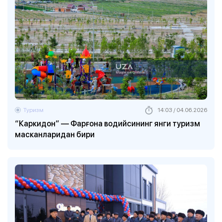
Туризм
14:03 / 04.06.2026
“Каркидон” — Фарғона водийсининг янги туризм
масканларидан бири