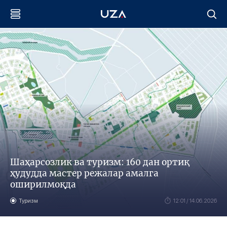
Шаҳарсозлик ва туризм: 160 дан ортиқ
ҳудудда мастер режалар амалга
оширилмоқда
Туризм
12:01 / 14.06.2026