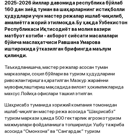
2025-2026 йиллар давомида республика бўйлаб
160 дан зиёд туман ва шаҳарларнинг истиқболли
ҳудудлари учун мастер режалар ишлаб чиқилиб,
амалиётга жорий этилмоқда. Бу ҳақда Ўзбекистон
Республикаси Иқтисодиёт ва молия вазири
матбуот котиби - ахборот сиёсати масалалари
бўйича маслаҳатчиси Равшана Умарова
иштирокида ўтказилган брифингда маълум
қилинди.
Таъкидланишича, мастер режалар асосан туман
марказлари, соҳил бўйлари ва туризм ҳудудларини
ривожлантиришга қаратилган. Мазкур жараённи
мувофиқлаштириш мақсадида вилоят ҳокимликларида
махсус Лойиҳа офислари ташкил этилган.
Шаҳрисабз туманида хорижий компания томонидан
ишлаб чиқилган мастер режа асосида “Шаҳрисабз”
туризм маркази ҳамда 500 гектарлик агроэкотуризм
мажмуалари фойдаланишга топширилди. Ушбу тажриба
асосида “Омонхона” ва “Сангардак” туризм