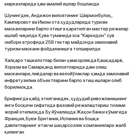
марказларида ҳам амалий ишлар бошланди.
Шунингдек, Андижон вилоятининг Ширмонбулоқ,
Кампировот ва Имом ота ҳудудларида туризм
масканларини барпо этишга қаратилган мастер режалар
ишлаб чиқилди. Қува туманида эса “Каркидон” сув
омбори атрофида 258 гектар майдонда замонавий
туризм маскани фойдаланишга топширилди.
Халқаро ташкилотлар билан ҳамкорликда Қашқадарё,
Хоразм ва Самарқанд вилоятларида дам олиш
масканлари, пиёдалар ва велойўлаклар ҳамда замонавий
инфратузилма объектларини барпо этиш ишлари олиб
борилмоқда.
Брифингда қайд этилганидек, ҳудудий ривожланишнинг
янги босқичи сифатида фазовий режалаштириш тизими
жорий этилмоқда. Бу йўналишда Жаҳон банки кўмагида
Франция, Буюк Британия, Испания ва бошқа
давлатларнинг етакчи шаҳарсозлик компаниялари жалб
қилинган.