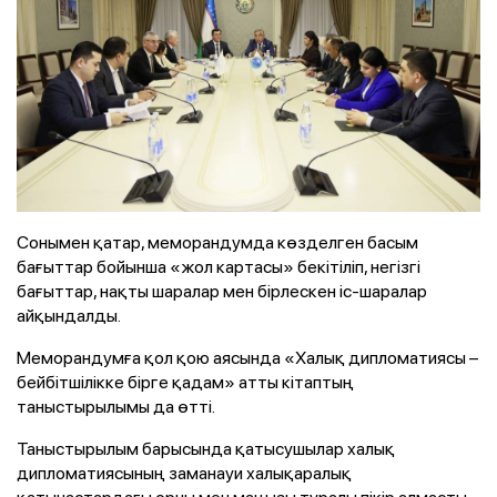
Сонымен қатар, меморандумда көзделген басым
бағыттар бойынша «жол картасы» бекітіліп, негізгі
бағыттар, нақты шаралар мен бірлескен іс-шаралар
айқындалды.
Меморандумға қол қою аясында «Халық дипломатиясы –
бейбітшілікке бірге қадам» атты кітаптың
таныстырылымы да өтті.
Таныстырылым барысында қатысушылар халық
дипломатиясының заманауи халықаралық