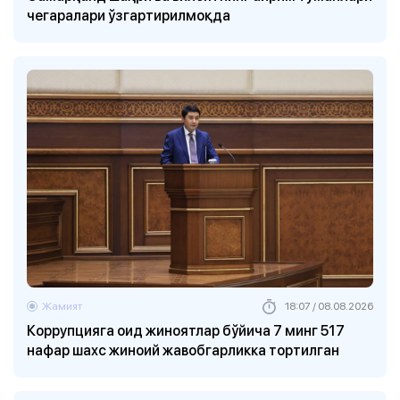
чегаралари ўзгартирилмоқда
Жамият
18:07 / 08.08.2026
Коррупцияга оид жиноятлар бўйича 7 минг 517
нафар шахс жиноий жавобгарликка тортилган