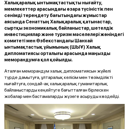
Халықаралық ынтымақтастықты нығайту,
мемлекеттер арасындағы өзара түсіністік пен
сенімді тереңдету бағытындағы жұмыстар
аясында Сенаттың Халықаралық қатынастар,
сыртқы экономикалық байланыстар, шетелдік
инвестициялар және туризм мәселелері жөніндегі
комитеті мен Өзбекстандағы Шанхай
ынтымақтастық ұйымының (ШЫҰ) Халық
дипломатиясы орталығы арасында маңызды
меморандумға қол қойылды.
Аталған меморандум халық дипломатиясын жүйелі
түрде дамытуға, ұлтаралық келісім мен төзімділікті
нығайтуға, сондай-ақ халықаралық гуманитарлық
байланыстарды кеңейтуге бағытталған бірлескен
жобалар мен бастамаларды жүзеге асыруды көздейді.