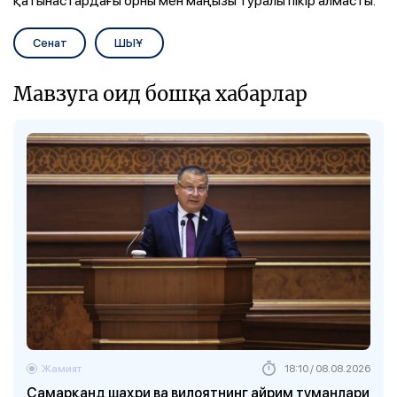
қатынастардағы орны мен маңызы туралы пікір алмасты.
Сенат
ШЫҰ
Мавзуга оид бошқа хабарлар
Жамият
18:10 / 08.08.2026
Самарқанд шаҳри ва вилоятнинг айрим туманлари