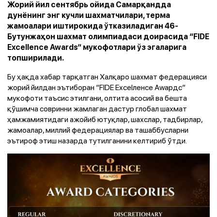
Жорий йил сентябрь ойида Самарқандда
дунёнинг энг кучли шахматчилари, терма
жамоалари иштирокида ўтказиладиган 46-
Бутунжаҳон шахмат олимпиадаси доирасида “FIDE
Excellence Awards“ мукофотлари ўз эгаларига
топширилади.
Бу ҳақда хабар тарқатган Халқаро шахмат федерацияси
жорий йилдан эътиборан “FIDE Excelленcе Аwардс”
мукофоти таъсис этилгани, олтита асосий ва бешта
қўшимча совринни жамлаган дастур глобал шахмат
ҳамжамиятидаги ажойиб ютуқлар, шахслар, тадбирлар,
жамоалар, миллий федерациялар ва ташаббусларни
эътироф этиш назарда тутилганини келтириб ўтди.