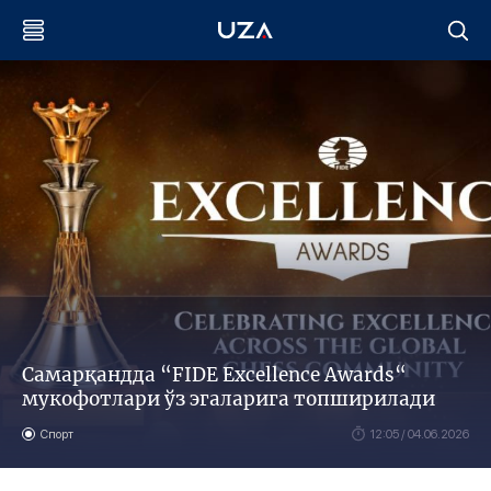
Самарқандда “FIDE Excellence Awards“
мукофотлари ўз эгаларига топширилади
Спорт
12:05 / 04.06.2026