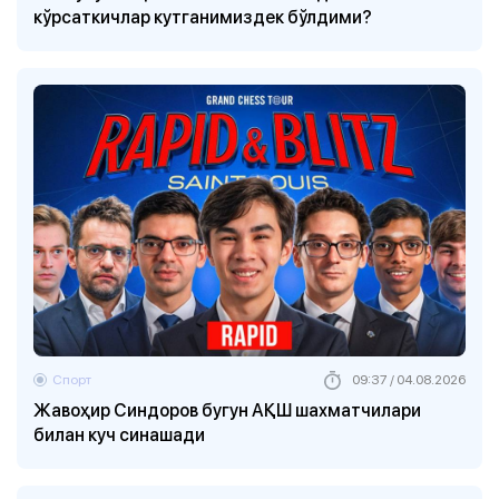
кўрсаткичлар кутганимиздек бўлдими?
Спорт
09:37 / 04.08.2026
Жавоҳир Синдоров бугун АҚШ шахматчилари
билан куч синашади