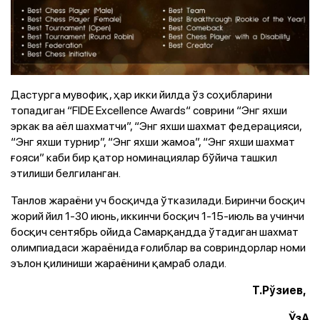
Дастурга мувофиқ, ҳар икки йилда ўз соҳибларини
топадиган “FIDE Excellence Awards“ соврини “Энг яхши
эркак ва аёл шахматчи”, “Энг яхши шахмат федерацияси,
“Энг яхши турнир”, “Энг яхши жамоа”, “Энг яхши шахмат
ғояси” каби бир қатор номинациялар бўйича ташкил
этилиши белгиланган.
Танлов жараёни уч босқичда ўтказилади. Биринчи босқич
жорий йил 1-30 июнь, иккинчи босқич 1-15-июль ва учинчи
босқич сентябрь ойида Самарқандда ўтадиган шахмат
олимпиадаси жараёнида ғолиблар ва совриндорлар номи
эълон қилиниши жараёнини қамраб олади.
Т.Рўзиев,
ЎзА