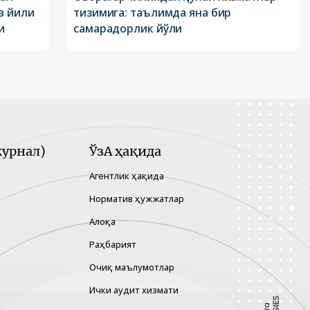
в йили
тизимига: таълимда яна бир
и
самарадорлик йўли
урнал)
ЎзА ҳақида
Агентлик ҳақида
Норматив ҳужжатлар
Алоқа
Раҳбарият
Очиқ маълумотлар
Ички аудит хизмати