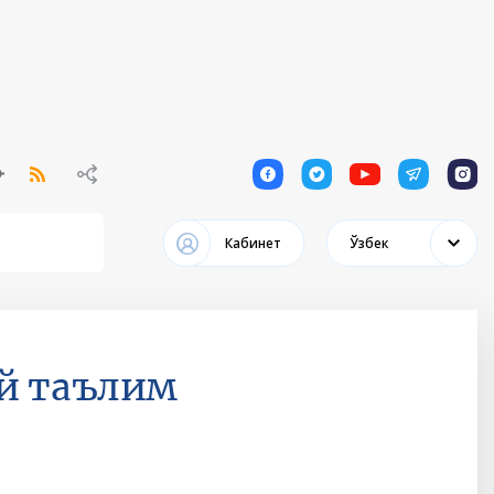
1
1
1
1
1
Кабинет
Ўзбек
й таълим