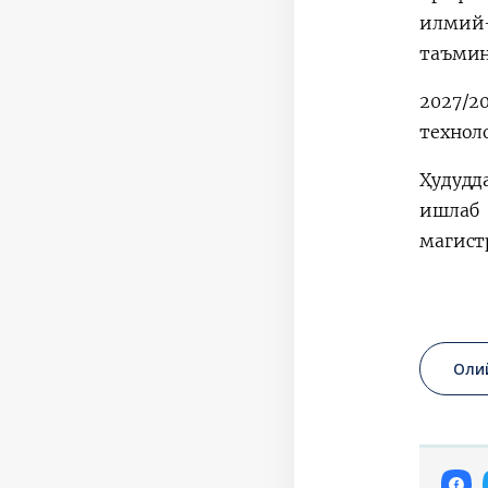
илмий
таъмин
2027/2
технол
Ҳудудд
ишлаб 
магист
Оли