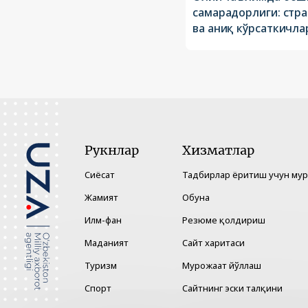
самарадорлиги: стр
ва аниқ кўрсаткичла
Рукнлар
Хизматлар
Сиёсат
Тадбирлар ёритиш учун му
Жамият
Обуна
Илм-фан
Резюме қолдириш
Маданият
Сайт харитаси
Туризм
Мурожаат йўллаш
Спорт
Сайтнинг эски талқини