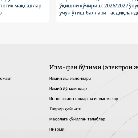
атегик мақсадлар
ўқишни кўчириш: 2026/2027 ўқу
р
учун ўтиш баллари тасдиқланд
Илм-фан бўлими (электрон ж
рожаат
Илмий иш эълонлари
Илмий йўналишлар
Инновацион ғоялар ва ишланмалар
Таҳрир ҳайъати
Мақолага қўйилган талаблар
Низоми