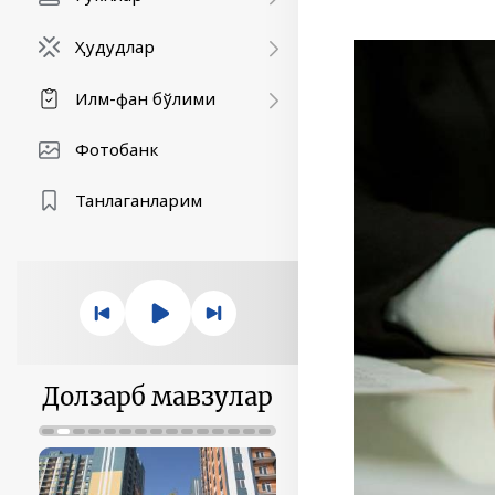
Ҳудудлар
Илм-фан бўлими
Фотобанк
Танлаганларим
Долзарб мавзулар