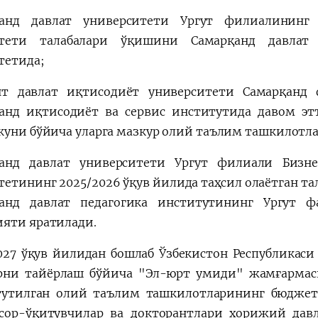
қанд давлат университети Ургут филиалининг
ьтети талабалари ўқишини Самарқанд давлат 
тетида;
т давлат иқтисодиёт университети Самарқанд
анд иқтисодиёт ва сервис институтида давом эт
куни бўйича уларга мазкур олий таълим ташкилотл
қанд давлат университети Ургут филиали Бизн
тетининг 2025/2026 ўқув йилида таҳсил олаётган та
анд давлат педагогика институтининг Ургут 
яти яратилади.
027 ўқув йилидан бошлаб Ўзбекистон Республикаси
рни тайёрлаш бўйича "Эл-юрт умиди" жамғармаси
тутилган олий таълим ташкилотларининг бюджет
сор-ўқитувчилар ва докторантлари хорижий дав