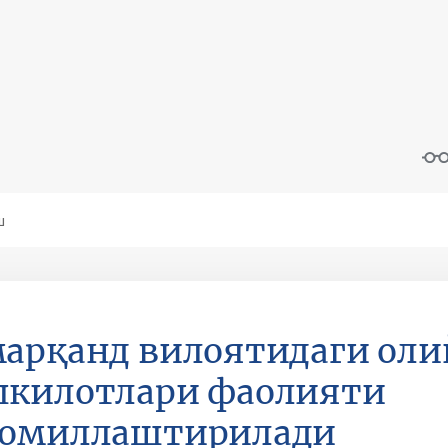
арқанд вилоятидаги оли
шкилотлари фаолияти
комиллаштирилади