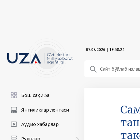
07.08.2026
|
19:58:25
Бош саҳифа
Сам
Янгиликлар лентаси
та
Аудио хабарлар
та
Рукнлар