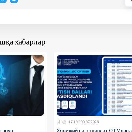
ошқа хабарлар
17:10 / 09.07.2026
қарув
Хорижий ва нодавлат ОТМлар