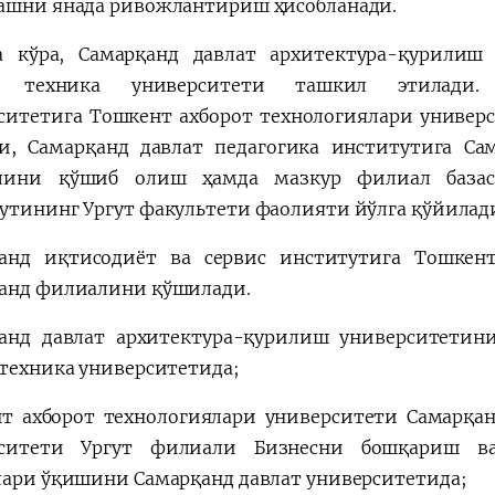
ашни янада ривожлантириш ҳисобланади.
а кўра, Самарқанд давлат архитектура-қурилиш
т техника университети ташкил этилади.
ситетига Тошкент ахборот технологиялари униве
и, Самарқанд давлат педагогика институтига Са
лини қўшиб олиш ҳамда мазкур филиал базаси
утининг Ургут факультети фаолияти йўлга қўйилад
анд иқтисодиёт ва сервис институтига Тошкен
анд филиалини қўшилади.
анд давлат архитектура-қурилиш университетин
 техника университетида;
т ахборот технологиялари университети Самарқа
рситети Ургут филиали Бизнесни бошқариш в
лари ўқишини Самарқанд давлат университетида;