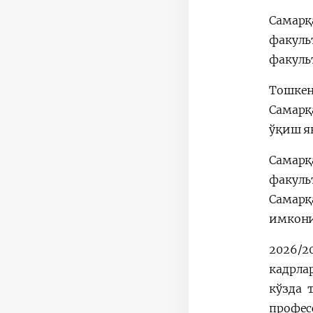
Самар
факул
факуль
Тошкен
Самарқ
ўқиш я
Самар
факуль
Самарқ
имкони
2026/2
кадрла
кўзда 
профес