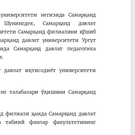
 университети негизида Самарқанд
 Шунингдек, Самарқанд давлат
рситети Самарқанд филиалини қўшиб
марқанд давлат университети Ургут
да Самарқанд давлат педагогика
и.
т давлат иқтисодиёт университети
инг талабалари ўқишини Самарқанд
нд филиали ҳамда Самарқанд давлат
а табиий фанлар факультетининг