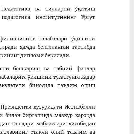
 Педагогика ва тилларни ўқитиш
педагогика институтининг Ургут
 филиалининг талабалари ўқишини
тиради ҳамда белгиланган тартибда
арининг дипломи берилади.
есни бошқариш ва табиий фанлар
лабаларига ўқишини тугатгунга қадар
факультети биносида таълим олиш
 Президенти ҳузуридаги Истиқболли
 билан биргаликда мазкур қарорда
дан ташқари маблағлари ҳисобидан
латларнинг етакчи олий таълим ва