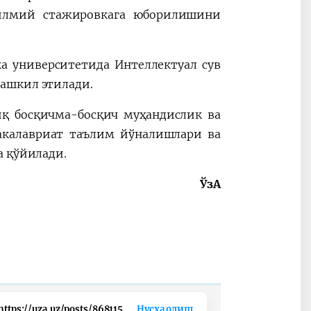
илмий стажировкага юборилишини
а университетида Интеллектуал сув
ташкил этилади.
иқ босқичма-босқич муҳандислик ва
акалавриат таълим йўналишлари ва
а қўйилади.
ЎзА
https://uza.uz/posts/868115
Нусха олиш