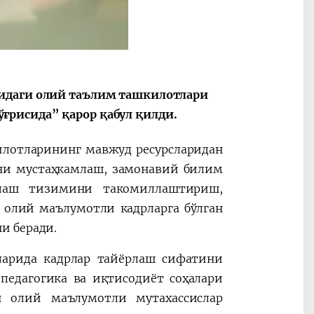
2030”
Президент Шавкат
2026 йил –
тидаги олий таълим ташкилотлари
Мирзиёев
Маҳаллани
рисида” қарор қабул қилди.
раислигида
ривожланти
ўтказилган
жамиятни
илотларининг мавжуд ресурсларидан
видеоселектор
юксалтириш
йиғилишлари
ни мустаҳкамлаш, замонавий билим
рлаш тизимини такомиллаштириш,
 олий маълумотли кадрларга бўлган
и беради.
ларида кадрлар тайёрлаш сифатини
педагогика ва иқтисодиёт соҳалари
н олий маълумотли мутахассислар