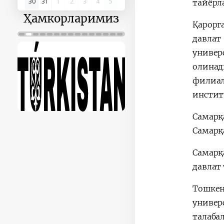
30
31
1
2
3
4
5
тайёрл
Ҳамкорларимиз
Қарорг
давла
универ
олинад
филиа
инстит
Самарқ
Самарқ
Самарқ
давлат
Тошкен
униве
талаба