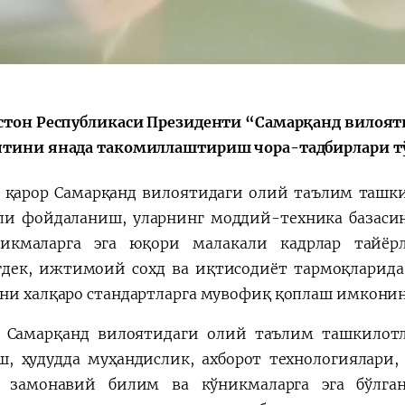
Қарор ва ижро
“Ўзбекистон – 
стон Республикаси Президенти “Самарқанд вилоя
стратегияси
тини янада такомиллаштириш чора-тадбирлари тўғ
 қарор Самарқанд вилоятидаги олий таълим ташк
ли фойдаланиш, уларнинг моддий-техника базаси
никмаларга эга юқори малакали кадрлар тайё
дек, ижтимоий сохд ва иқтисодиёт тармоқларида
ни халқаро стандартларга мувофиқ қоплаш имконин
 Самарқанд вилоятидаги олий таълим ташкилот
, ҳудудда муҳандислик, ахборот технологиялари, 
 замонавий билим ва кўникмаларга эга бўлга