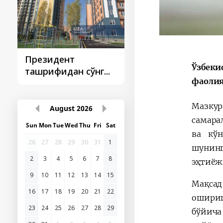
Президент
Президент
Ўзбеки
ташрифидан сўнг...
ташрифлари
фаолия
Мазкур
August
2026
самара
Sun
Mon
Tue
Wed
Thu
Fri
Sat
ва кў
26
27
28
29
30
31
1
шунинг
2
3
4
5
6
7
8
эҳтиёж
9
10
11
12
13
14
15
Мақсад
16
17
18
19
20
21
22
ошириш
23
24
25
26
27
28
29
бўйича