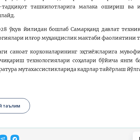
-тадқиқот ташкилотларига малака ошириш ва 
лайд.
028 ўқув йилидан бошлаб Самарқанд давлат техник
огиялари илғор муҳандислик мактаби фаолиятини 
аги саноат корхоналарининг эҳтиёжларига мувоф
чиқариш технологиялари соҳалари бўйича янги б
ратура мутахассисликларида кадрлар тайёрлаш йўлг
й таълим