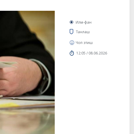
Илм-фан
Танлаш
Чоп этиш
12:05 / 08.06.2026