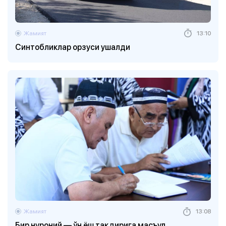
Жамият
13:10
Синтобликлар орзуси ушалди
Жамият
13:08
Бир нуроний — ўн ёш тақдирига масъул