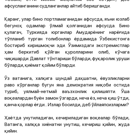
афсусланганини судланганлар айтиб беришганди.
Қаранг, улар бино портламаганидан афсусда, яъни юзлаб
бегуноҳ одамлар ўлмай қолганидан афсусда. Бино
қулагач, Туркияда юрганлар Амударёнинг нарёғида
тўпланиб турган толибонлар ёрдамида Ўзбекистонга
бостириб киришмоқчи эди. Ўзимиздаги экстремистлар
ҳам беркитиб қўйган қуролларини олиб, кўчага
чиқишарди. Давлат тўнтариши бўларди, фуқаролик уруши
бўларди, қиёмат қойим бўларди.
Ўз ватанига, халқига шундай даҳшатни, ёвузликларни
раво кўрганлар бугун яна демократия ниқоби остида
туриб, уялмай-нетмай ваъзхонлик қилишяпти. Ўша
воқеалардан буён замон ўзгарди, неча ёз, неча қиш ўтди,
қанча қорлар ёғди... Излар босилди, деб ўйлаяпсизларми?
Ҳаётда унутиладиган, кечириладиган воқеалар бўлади,
Ватанга, халққа хиёнатни унутиш, кечириш қийин, жуда
қийин.