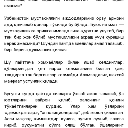
эмасми?
Ўзбекистон мустақиллиги аждодларимиз орзу армони
эди, қанчалаб қонлар тўкилди бу йўлда... Буюк неъмат —
мустақилликка эришганимизда гина-қуратни унутиб, бир
тан, бир жон бўлиб, мустақилликни асраш учун курашиш
керак эмасмиди? Шундай пайтда зиёлилар амал талашиб,
бир-бирига душманлик қилсая...
Шу пайтгача хомхаёллар билан яшаб келдинглар,
қўлларингдан ҳеч нарса келмаганини билгач ҳам,
тақдирга тан бергинглар келмайди. Аламзадалик, шахсий
манфаат устунлик қилади.
Бугунги кунда ҳаётда сизларга ўхшаб амал талашиб, ўз
юртларини вайрон қилиб, халқининг қонини
тўкаётганларни кўрдик. Улар ҳам ўзларини
«демократлар», “оппозиционерлар” деб эълон қилишган.
Асли мақсад кимнингдир кучига, пулига суяниб, гапига
кириб, ҳукуматни қўлга олиш бўлган. Ўшаларнинг