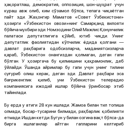
ҳақоратлаш, демократия, оппозиция, шон-шуҳрат учун
кураш авж олиб, ким сўзамол бўлса, тепага чиқаётган
пайт эди. Жаҳонгир Маматов «Совет Ўзбекистони»
ҳозирги «Ўзбекистон овози»нинг Самарқанд вилояти
бўйича мухбири эди. Номзодини Олий Мажлис Қонунчилик
палатаси депутатлигига қўйиб, ютиб чиқди. Унинг
депутатлик фаолиятидан кўпчилик ёдида қолгани —
давлат раҳбарига одобсизларча, маданиятсизларча
қараб, Ўзбекистон онангиздан қолмаган, деган гапи
бўлган. У ҳозиргача бу қилмишини қаҳрамонлик, деб
ўйлайди. Ўшанда айримлар бу гапи учун унинг тилини
суғуриб олиш керак, деган эди. Давлат раҳбари эса
бағрикенглик қилиб, уни Ўзбекистон телерадио
компаниясига ижодий ишлар бўйича ўринбосар этиб
тайинлади.
Бу ерда у атиги 28 кун ишлади. Жамоа билан тил топиша
олмади, босар-тусарини билмади, раҳбарлик қобилияти
етмади. Ишдан кетди. Бугун у билан озгина вақт бўлса-да
бирга ишлаганлар айтган гапларини келтириб