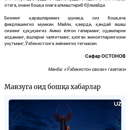
отага, онани бошқа онага алмаштириб бўлмайди.
Бизнинг қарашларимиз шунақа, сиз бошқача
фикрлашингиз мумкин. Майли, қаерда, қандай яшаш
сизнинг ҳуқуқингиз. Аммо ёлғон гапирманг, одамларни
алдаманг, ёшларни чалғитманг, қилган жиноятларингизни
унутманг, ­Ўзбекистонга зиёнингиз тегмасин.
Сафар ОСТОНОВ
Манба:
«Ўзбекистон овози» газетаси
Мавзуга оид бошқа хабарлар