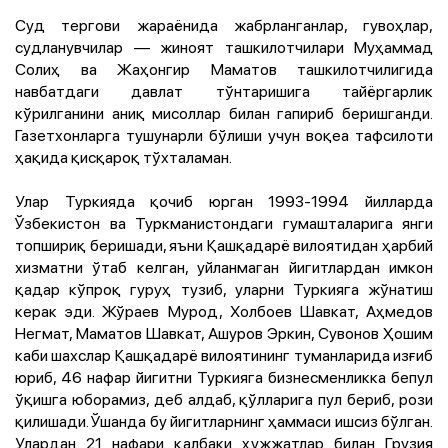
Суд тергови жараёнида жабрланганлар, гувоҳлар,
судланувчилар — жиноят ташкилотчилари Муҳаммад
Солиҳ ва Жаҳонгир Маматов ташкилотчилигида
навбатдаги давлат тўнтаришига тайёргарлик
кўрилганини аниқ мисоллар билан гапириб беришганди.
Газетхонларга тушунарли бўлиши учун воқеа тафсилоти
ҳақида қисқароқ тўхталаман.
Улар Туркияда қочиб юрган 1993-1994 йилларда
Ўзбекистон ва Туркманистондаги гумашталарига янги
топшириқ беришади, яъни Қашқадарё вилоятидан ҳарбий
хизматни ўтаб келган, уйланмаган йигитлардан имкон
қадар кўпроқ гуруҳ тузиб, уларни Туркияга жўнатиш
керак эди. Жўраев Мурод, Холбоев Шавкат, Аҳмедов
Негмат, Маматов Шавкат, Ашуров Эркин, Сувонов Ҳошим
каби шахслар Қашқадарё вилоятининг туманларида изғиб
юриб, 46 нафар йигитни Туркияга бизнесменликка бепул
ўқишга юборамиз, деб алдаб, қўлларига пул бериб, рози
қилишади. Ўшанда бу йигитларнинг ҳаммаси ишсиз бўлган.
Улардан 21 нафари қалбаки ҳужжатлар билан Грузия