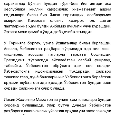
ҳаракатлар бўлган. Бундан тўрт-беш йил илгари эса
республика миллий хавфсизлик хизматининг айрим
ходимлари билан бир йилча тортишдик, асабларимиз
емирилди. Қамоққа олсанг, ҳозироқ ол, деган
пайтларимиз ҳам бўлди. Айбимиз йўқлиги учун курашдик.
Эртага мени қамаб қўяди, деб қочиб кетмадик.
У Туркияга боргач, ўзига ўхшаганлар билан бирлашди.
Аввало, Ўзбекистон раҳбари тўғрисида ҳар хил миш-
мишларни, асоссиз гапларни тарқата бошлашди.
Президент тўғрисида айтилаётган салбий фикрлар,
табиийки, Ўзбекистон обрўсига ҳам соя солади.
Ўзбекистонга ишончсизликни туғдиради, халқаро
ташкилотлар, дунё банкларининг Ўзбекистонга бераётган
ёрдами шубҳа остида қолади. Ўзбекистон бундан зиён
кўради, халқимизга оғир бўлади.
Лекин Жаҳонгир Маматов ва унинг ҳамтовоқлари бундан
хурсанд бўлишарди. Улар бутун дунёда Ўзбекистон
раҳбарига ишончсизлик уйғотиш орқали уни жазоламоқчи