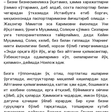
– Бизни бизнесменликка ўқитамиз, ҳамма харажатларни
ўзимиз кўтарамиз, деб алдаб, сохта паспортлар билан
чегарадан ўтказишди. Истанбулга етиб боргач,
меҳмонхонада паспортларимизни йиғиштириб олишди. ­
Жаҳонгир Маматов эса Каримовни ёмонлади. Уни
йўқотамиз, ўрнига Муҳаммад Солиҳни қўямиз. Сизларни
унга телохранителликка тайёрлаймиз, деди. Кейин
Муҳаммад Солиҳ келиб, биз билан гаплашди. Уларнинг
нияти ёмонлигини билиб, норози бўлиб гапирганимизда
«Энди орқага йўл йўқ, агар биз айтганни қилмасанглар,
Ўзбекистонда одамларимиз кўп, оилаларингни йўқ
қиламиз», дейишди. Ноилож эдик.
Бизга тўппончадан ўқ отиш, портлатиш ишларини
ўргатишди, инструкторлар маҳаллий кишилардан эди.
Айтганини қилмаганимизда, калтак ҳам едик, бошимизга
ит азобини солишди, ерга ётқизиб, бўйнимизга оёғини
қўйиб, дўқ қиларди. Ҳаммасига чидардик, имкон бўлди,
дегунча қочишни ўйлаб юрардик. Бир куни бизни
гуруҳларга бўлиб тарқатишди, топшириқни кутиб
турасизлар, дейишди. Бизнинг гуруҳни Грузия орқали