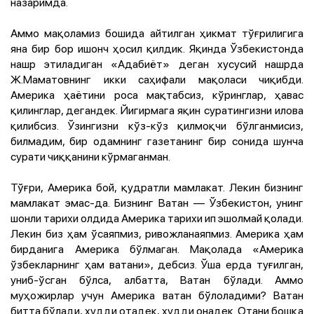
назаримда.
Аммо мақоламиз бошида айтилган ҳикмат тўғрилигига
яна бир бор ишонч ҳосил қилдик. Яқинда Ўзбекистонда
нашр этиладиган «Адабиёт» деган хусусий нашрда
Ж.Маматовнинг икки саҳифали мақоласи чиқибди.
Америка ҳаётини роса мақтабсиз, кўринглар, ҳавас
қилинглар, дегандек. Йигирмага яқин суратингизни илова
қилибсиз. Ўзингизни кўз-кўз қилмоқчи бўлганмисиз,
билмадим, бир одамнинг газетанинг бир сонида шунча
сурати чиққанини кўрмаганман.
Тўғри, Америка бой, қудратли мамлакат. Лекин бизнинг
мамлакат эмас-да. Бизнинг ­Ватан — Ўзбекистон, унинг
шонли тарихи олдида Америка тарихи ип эшолмай қолади.
Лекин биз ҳам ўсаяпмиз, ривожланаяпмиз. Америка ҳам
бирданига Америка бўлмаган. Мақолада «Америка
ўзбекларнинг ҳам ватани», дебсиз. Ўша ерда туғилган,
униб-ўсган бўлса, албатта, Ватан бўлади. Аммо
муҳожирлар учун Америка ватан бўлоладими? Ватан
битта бўлади, худди отадек, худди онадек. Отани бошқа