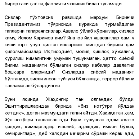
бирортаси ҳаёти, фаолияти яхшилик билан тугамади.
Сизлар тўхтовсиз равишда марҳум Биринчи
Президентимиз тўғрисида куракда турмайдиган
гапларни гапираяпсизлар. Аввало ўйлаб кўринглар, сизлар
киму, Ислом Каримов ким? Яна юз йил яшасанглар ҳам, у
киши юрт учун қилган ишларнинг мингдан бирини ҳам
қилолмайсизлар. Иқтисодиёт, молия, қишлоқ хўжалиги,
қурилиш нималигини умуман тушунмаган, ҳатто сиёсий
билим, маданияти бўлмаган сизлар кабилар давлатни
бошқара олармиди? Сизларда сиёсий маданият
бўлганида, зиёли инсон туйғуси бўлганида, террор йўлини
танламаган бўлардингиз.
Буни яқинда Жаҳонгир тан олгандек бўлди.
Эшиттиришларидан бирида «биз нотўғри йўлдан
кетдик», деган мазмундаги гапни айтди. Ҳақиқатан ҳам,
йўл нотўғри танланган эди. Буни тушунган одам «хато
қилдик, кимларгадир ишониб, адашдик, имкон бўлса,
кечиринглар», деб халқдан кечирим сўраши керак эди,