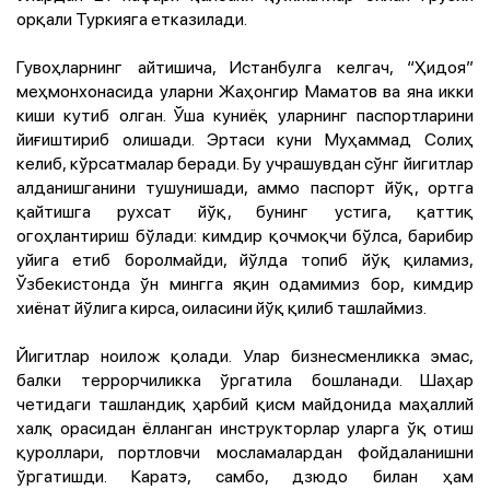
орқали Туркияга етказилади.
Гувоҳларнинг айтишича, Истанбулга келгач, “Ҳидоя”
меҳмонхонасида уларни Жаҳонгир Маматов ва яна икки
киши кутиб олган. Ўша куниёқ уларнинг паспортларини
йиғиштириб олишади. Эртаси куни Муҳаммад Солиҳ
келиб, кўрсатмалар беради. Бу учрашувдан сўнг йигитлар
алданишганини тушунишади, аммо паспорт йўқ, ортга
қайтишга рухсат йўқ, бунинг устига, қаттиқ
огоҳлантириш бўлади: кимдир қочмоқчи бўлса, барибир
уйига етиб боролмайди, йўлда топиб йўқ қиламиз,
Ўзбекистонда ўн мингга яқин одамимиз бор, кимдир
хиёнат йўлига кирса, оиласини йўқ қилиб ташлаймиз.
Йигитлар ноилож қолади. Улар бизнесменликка эмас,
балки террорчиликка ўргатила бошланади. Шаҳар
четидаги ташландиқ ҳарбий қисм майдонида маҳаллий
халқ орасидан ёлланган инструкторлар уларга ўқ отиш
қуроллари, портловчи мосламалардан фойдаланишни
ўргатишди. Каратэ, самбо, дзюдо билан ҳам