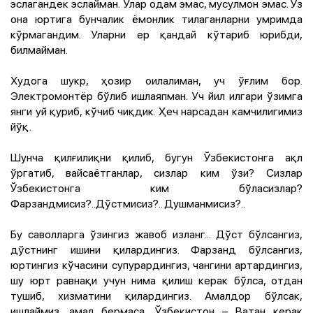
эслагандек эслайман. Улар одам эмас, мусулмон эмас. Ўз
она юртига бунчалик ёмонлик тилаганларни умримда
кўрмагандим. Уларни ер қандай кўтариб юрибди,
билмайман.
Худога шукр, ҳозир оилалиман, уч ўғлим бор.
Электромонтёр бўлиб ишлаяпман. Уч йил илгари ўзимга
янги уй қуриб, кўчиб чиқдик. Ҳеч нарсадан камчилигимиз
йўқ.
Шунча қилғилиқни қилиб, бугун Ўзбекистонга ақл
ўргатиб, вайсаётганлар, сизлар ким ўзи? Сизлар
Ўзбекистонга ким бўласизлар?
Фарзандмисиз?..Дўстмисиз?.. Душманмисиз?..
Бу саволларга ўзингиз жавоб изланг... Дўст бўлсангиз,
дўстнинг ишини қилардингиз. Фарзанд бўлсангиз,
юртингиз кўчасини супурардингиз, чангини артардингиз,
шу юрт равнақи учун нима қилиш керак бўлса, отдан
тушиб, хизматини қилардингиз. Амалдор бўлсак,
ишлаймиз, амал бермаса, Ўзбекистон – Ватан керак