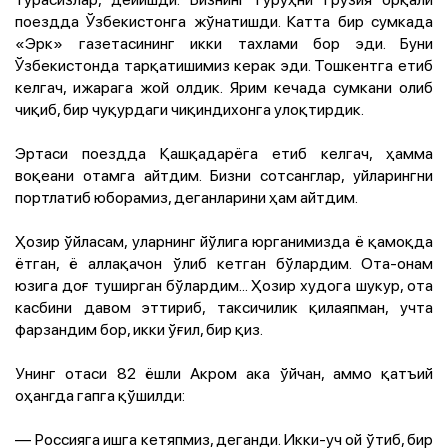
поездда Ўзбекистонга жўнатишди. Катта бир сумкада
«Эрк» газетасининг икки тахлами бор эди. Буни
Ўзбекистонда тарқатишимиз керак эди. Тошкентга етиб
келгач, ижарага жой олдик. Ярим кечада сумкани олиб
чиқиб, бир чуқурдаги чиқиндихонга улоқтирдик.
Эртаси поездда Қашқадарёга етиб келгач, ҳамма
воқеани отамга айтдим. Бизни сотсанглар, уйларингни
портлатиб юборамиз, деганларини ҳам айтдим.
Ҳозир ўйласам, уларнинг йўлига юрганимизда ё қамоқда
ётган, ё аллақачон ўлиб кетган бўлардим. Ота-онам
юзига доғ туширган бўлардим... Ҳозир худога шукур, ота
касбини давом эттириб, таксичилик қилаяпман, учта
фарзандим бор, икки ўғил, бир қиз.
Унинг отаси 82 ёшли Акром ака ўйчан, аммо қатъий
оҳангда гапга қўшилди:
— Россияга ишга кетяпмиз, деганди. Икки-уч ой ўтиб, бир