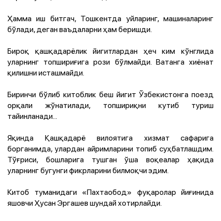
Ҳамма иш битгач, Тошкентда уйларинг, машиналаринг
бўлади, деган ваъдаларни ҳам беришди.
Бироқ қашқадарёлик йигитлардан ҳеч ким кўнглида
уларнинг топшириғига рози бўлмайди. Ватанга хиёнат
қилишни исташмайди.
Биринчи бўлиб китоблик беш йигит Ўзбекистонга поезд
орқали жўнатилади, топшириқни кутиб туриш
тайинланади...
Яқинда Қашқадарё вилоятига хизмат сафарига
борганимда, улардан айримларини топиб суҳбатлашдим.
Тўғриси, бошларига тушган ўша воқеалар ҳақида
уларнинг бугунги фикрларини билмоқчи эдим.
Китоб туманидаги «Пахтаобод» фуқаролар йиғинида
яшовчи Ҳусан Эргашев шундай хотирлайди.