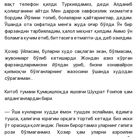
вақт телефон қилди. Туркиядамиз, деди. Алданиб
қолишганини айтди. Мен дарров хавфсизлик хизматига
бордим. Йўлини топиб, болаларни қайтаринглар, дедим.
Ўшанда ота сифатида менга жуда оғир бўлди. Ўн бир
фарзандни тарбияладим, ҳалол меҳнат қилдим. Аммо ўн
боламга кучим етиб, биттасига етмапти-да, деб эзилдим.
Ҳозир ўйласам, буларни худо сақлаган экан, бўлмасам,
жувонмарг бўлиб кетишарди. Жондан азиз кўрган
фарзандларимизни йўлдан уриб, бизни хонавайрон
қилмоқчи бўлганларнинг жазосини ўшанда худодан
сўраганман...
Китоб тумани Қумқишлоқда яшовчи Шуҳрат Ғоипов ҳам
алданганлардан бири.
— Ўша кунларни худди ёмон тушдек эслайман, ёдимга
тушса, ҳалигача юрагим орқага тортиб кетади. Биз икки
ўт орасида қолгандик. Лекин бирортамиз уларнинг гапига
рози бўлмаганмиз. Ҳозир ҳам уларни азроилни