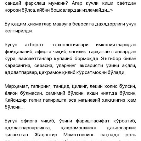
қандай фарқлаш мумкин? Агар кучли киши ҳаётдан
норози бўлса, айбни бошқалардан изламайди...»
Бу қадим ҳикматлар мавзуга бевосита дахлдорлиги учун
келтирилди.
Бугун ахборот технологиялари имкониятларидан
фойдаланиб, эфирга чиқиб, янгилик тарқатаётганлардан
кўра, вайсаётганлар кўпайиб бормоқда. Эътибор билан
қарасангиз, сезасиз, уларнинг аксарияти ўзини ақлли,
адолатпарвар, қаҳрамон қилиб кўрсатмоқчи бўлади.
Марҳамат, гапиринг, танқид қилинг, лекин холис бўлсин,
ёлғон бўлмасин, самимий бўлсин, яхши ниятда бўлсин.
Қайсидир гапни гапиришга эса маънавий ҳаққингиз ҳам
бўлсин...
Бугун эфирга чиқиб, ўзини фариштасифат кўрсатиб,
адолатпарварликка, қаҳрамонликка даъвогарлик
қилаётган Жаҳонгир Маматовнинг саҳнада роль