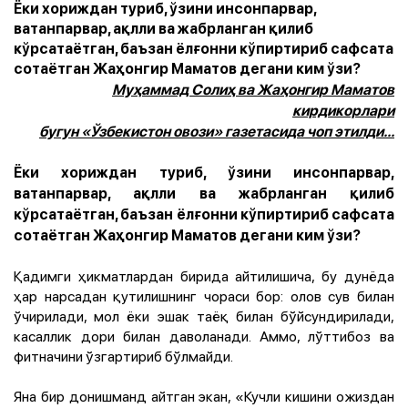
Ёки хориждан туриб, ўзини инсонпарвар,
ватанпарвар, ақлли ва жабрланган қилиб
кўрсатаётган, баъзан ёлғонни кўпиртириб сафсата
сотаётган Жаҳонгир Маматов дегани ким ўзи?
Муҳаммад Солиҳ ва Жаҳонгир Маматов
кирдикорлари
бугун «Ўзбекистон овози» газетасида чоп этилди...
Ёки хориждан туриб, ўзини инсонпарвар,
ватанпарвар, ақлли ва жабрланган қилиб
кўрсатаётган, баъзан ёлғонни кўпиртириб сафсата
сотаётган Жаҳонгир Маматов дегани ким ўзи?
Қадимги ҳикматлардан бирида айтилишича, бу дунёда
ҳар нарсадан қутилишнинг чораси бор: олов сув билан
ўчирилади, мол ёки эшак таёқ билан бўйсундирилади,
касаллик дори билан даволанади. Аммо, лўттибоз ва
фитначини ўзгартириб бўлмайди.
Яна бир донишманд айтган экан, «Кучли кишини ожиздан