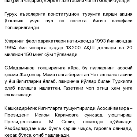
шаҳрига чақириб, «Эрк» газетасини чоп этмоқчи бўлади.
Гуруҳ аъзоларига конституцион тузумга қарши акция
ўтказиш учун пул ва валюта йиғиш вазифаси
топширилганди.
Уларнинг фаол ҳаракатлари натижасида 1993 йил июндан
1994 йил январга қадар 13.200 АҚШ доллари ва 20
миллион 150 минг сўм тўпланади.
С.Мадаминов топшириғига кўра, бу пулларнинг асосий
қисми Жаҳонгир Маматовга берилган. Чет эл валютасини
у ёш йигитларни ёллаб, яширинча йўллар билан Туркияга
олиб келишга ишлатган. Газетани чоп этиш ҳам унга
юклатилади.
Қашқадарёлик йигитларга тушунтирилди. Асосий вазифа –
Президент Ислом Каримовга суиқасд уюштириш.
Президентликка М. Солиҳ номзоди қўйилади.
Раҳбарлардан ким бунга қарши чиқса, гаровга олинади,
керак бўлса, отиб ташланади.