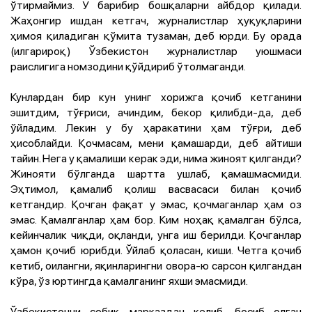
ўтирмаймиз. У барибир бошқаларни айбдор қилади.
Жаҳонгир ишдан кетгач, журналистлар ҳуқуқларини
ҳимоя қиладиган қўмита тузаман, деб юрди. Бу орада
(илгарироқ) Ўзбекистон журналистлар уюшмаси
раислигига номзодини қўйдириб ўтолмаганди.
Кунлардан бир кун унинг хорижга қочиб кетганини
эшитдим, тўғриси, ачиндим, бекор қилибди-да, деб
ўйладим. Лекин у бу ҳаракатини ҳам тўғри, деб
ҳисоблайди. Қочмасам, мени қамашарди, деб айтиши
тайин. Нега у қамалиши керак эди, нима жиноят қилганди?
Жинояти бўлганда шартта ушлаб, қамашмасмиди.
Эҳтимол, қамалиб қолиш васвасаси билан қочиб
кетгандир. Қочган фақат у эмас, қочмаганлар ҳам оз
эмас. Қамалганлар ҳам бор. Ким ноҳақ қамалган бўлса,
кейинчалик чиқди, оқланди, унга иш берилди. Қочганлар
ҳамон қочиб юрибди. Ўйлаб қоласан, киши. Четга қочиб
кетиб, оилангни, яқинларингни овора-ю сарсон қилгандан
кўра, ўз юртингда қамалганинг яхши эмасмиди.
Ўзбекистонни собиқ марказдан келиб, босиб олган