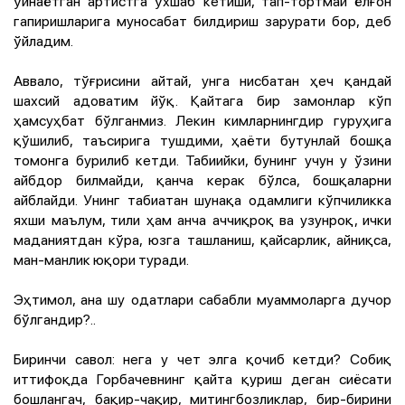
ўйнаётган артистга ўхшаб кетиши, тап-тортмай ёлғон
гапиришларига муносабат билдириш зарурати бор, деб
ўйладим.
Аввало, тўғрисини айтай, унга нисбатан ҳеч қандай
шахсий адоватим йўқ. Қайтага бир замонлар кўп
ҳамсуҳбат бўлганмиз. Лекин кимларнингдир гуруҳига
қўшилиб, таъсирига тушдими, ҳаёти бутунлай бошқа
томонга бурилиб кетди. Табиийки, бунинг учун у ўзини
айбдор билмайди, қанча керак бўлса, бошқаларни
айблайди. Унинг табиатан шунақа одамлиги кўпчиликка
яхши маълум, тили ҳам анча аччиқроқ ва узунроқ, ички
маданиятдан кўра, юзга ташланиш, қайсарлик, айниқса,
ман-манлик юқори туради.
Эҳтимол, ана шу одатлари сабабли муаммоларга дучор
бўлгандир?..
Биринчи савол: нега у чет элга қочиб кетди? Собиқ
иттифоқда Горбачевнинг қайта қуриш деган сиёсати
бошлангач, бақир-чақир, митингбозликлар, бир-бирини