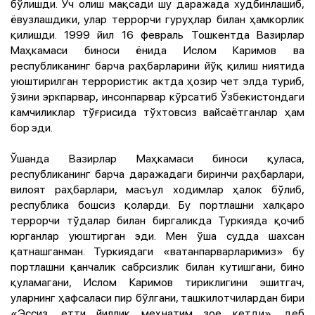
бўлишди. Ўч олиш мақсади шу даражада худбинлашиб,
ёвузлашдики, улар террорчи гуруҳлар билан ҳамкорлик
қилишди. 1999 йил 16 февраль Тошкентда Вазирлар
Маҳкамаси биноси ёнида Ислом Каримов ва
республиканинг барча раҳбарларини йўқ қилиш ниятида
уюштирилган террористик актда ҳозир чет элда туриб,
ўзини эркпарвар, инсонпарвар кўрсатиб Ўзбекистондаги
камчиликлар тўғрисида тўхтовсиз вайсаётганлар ҳам
бор эди.
Ўшанда Вазирлар Маҳкамаси биноси қуласа,
республиканинг барча даражадаги биринчи раҳбарлари,
вилоят раҳбарлари, масъул ходимлар ҳалок бўлиб,
республика бошсиз қоларди. Бу портлашни халқаро
террорчи тўдалар билан биргаликда Туркияда қочиб
юрганлар уюштирган эди. Мен ўша судда шахсан
қатнашганман. Туркиядаги «ватанпарварларимиз» бу
портлашни қанчалик сабрсизлик билан кутишгани, бино
қуламагани, Ислом Каримов тириклигини эшитгач,
уларнинг ҳафсаласи пир бўлгани, ташкилотчилардан бири
«Эссиз, етти йиллик меҳнатим зое кетди», деб