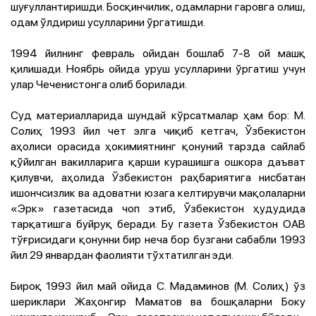
шуғуллантиришди. Босқинчилик, одамларни гаровга олиш,
одам ўлдириш усулларини ўргатишди.
1994 йилнинг февраль ойидан бошлаб 7-8 ой машқ
қилишади. Ноябрь ойида уруш усулларини ўргатиш учун
улар Чеченистонга олиб борилади.
Суд материалларида шундай кўрсатмалар ҳам бор: М.
Солиҳ 1993 йил чет элга чиқиб кетгач, Ўзбекистон
аҳолиси орасида ҳокимиятнинг қонуний тарзда сайлаб
қўйилган вакилларига қарши курашишга ошкора даъват
қилувчи, аҳолида Ўзбекистон раҳбариятига нисбатан
ишончсизлик ва адоватни юзага келтирувчи мақолаларни
«Эрк» газетасида чоп этиб, Ўзбекистон ҳудудида
тарқатишга буйруқ беради. Бу газета Ўзбекистон ОАВ
тўғрисидаги қонунни бир неча бор бузгани сабабли 1993
йил 29 январдан фаолияти тўхтатилган эди.
Бироқ 1993 йил май ойида С. Мадаминов (М. Солиҳ) ўз
шериклари Жаҳонгир Маматов ва бошқаларни Боку