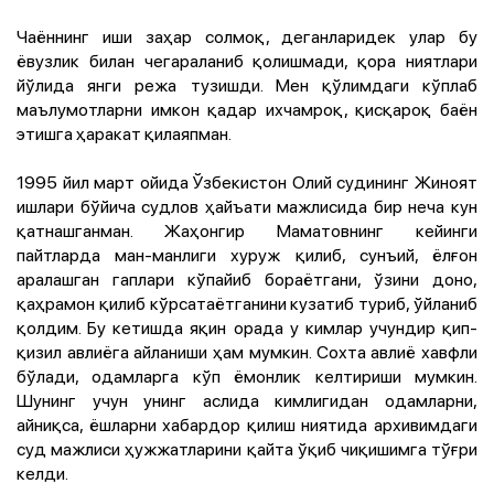
Чаённинг иши заҳар солмоқ, деганларидек улар бу
ёвузлик билан чегараланиб қолишмади, қора ниятлари
йўлида янги режа тузишди. Мен қўлимдаги кўплаб
маълумотларни имкон қадар ихчамроқ, қисқароқ баён
этишга ҳаракат қилаяпман.
1995 йил март ойида Ўзбекистон Олий судининг Жиноят
ишлари бўйича судлов ҳайъати мажлисида бир неча кун
қатнашганман. Жаҳонгир Маматовнинг кейинги
пайтларда ман-манлиги хуруж қилиб, сунъий, ёлғон
аралашган гаплари кўпайиб бораётгани, ўзини доно,
қаҳрамон қилиб кўрсатаётганини кузатиб туриб, ўйланиб
қолдим. Бу кетишда яқин орада у кимлар учундир қип-
қизил авлиёга айланиши ҳам мумкин. Сохта авлиё хавфли
бўлади, одамларга кўп ёмонлик келтириши мумкин.
Шунинг учун унинг аслида кимлигидан одамларни,
айниқса, ёшларни хабардор қилиш ниятида архивимдаги
суд мажлиси ҳужжатларини қайта ўқиб чиқишимга тўғри
келди.