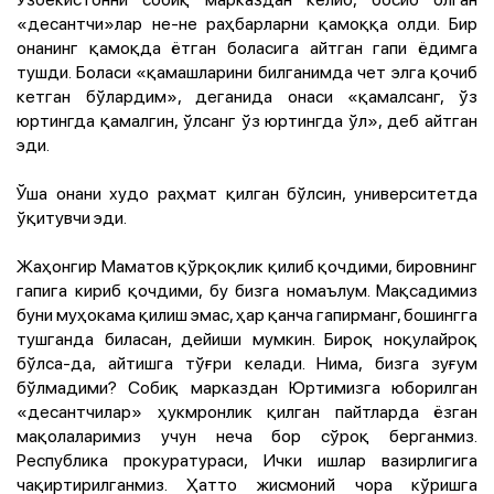
«десантчи»лар не-не раҳбарларни қамоққа олди. Бир
онанинг қамоқда ётган боласига айтган гапи ёдимга
тушди. Боласи «қамашларини билганимда чет элга қочиб
кетган бўлардим», деганида онаси «қамалсанг, ўз
юртингда қамалгин, ўлсанг ўз юртингда ўл», деб айтган
эди.
Ўша онани худо раҳмат қилган бўлсин, университетда
ўқитувчи эди.
Жаҳонгир Маматов қўрқоқлик қилиб қочдими, бировнинг
гапига кириб қочдими, бу бизга номаълум. Мақсадимиз
буни муҳокама қилиш эмас, ҳар қанча гапирманг, бошингга
тушганда биласан, дейиши мумкин. Бироқ ноқулайроқ
бўлса-да, айтишга тўғри келади. Нима, бизга зуғум
бўлмадими? Собиқ марказдан Юртимизга юборилган
«десантчилар» ҳукмронлик қилган пайтларда ёзган
мақолаларимиз учун неча бор сўроқ берганмиз.
Республика прокуратураси, Ички ишлар вазирлигига
чақиртирилганмиз. Ҳатто жисмоний чора кўришга