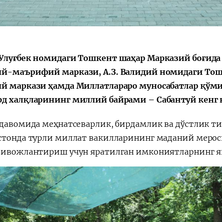
Улуғбек номидаги Тошкент шаҳар Марказий боғид
Қарор ва ижро
“Ўзбекистон – 
стратегияси
й-маърифий маркази, А.З. Валидий номидаги То
й маркази ҳамда Миллатлараро муносабатлар қўми
д халқларининг миллий байрами – Сабантуй кенг
 давомида меҳнатсеварлик, бирдамлик ва дўстлик ти
стонда турли миллат вакилларининг маданий мерос
ривожлантириш учун яратилган имкониятларнинг ян