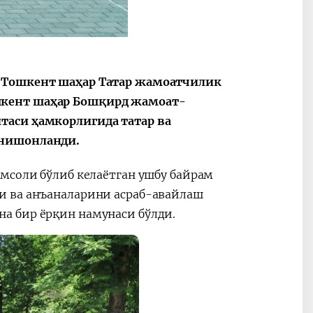
а Тошкент шаҳар Татар жамоатчилик
2030”
Президент Шавкат
2026 йил –
Мирзиёев
Маҳаллани
шкент шаҳар Бошқирд жамоат-
раислигида
ривожланти
таси ҳамкорлигида татар ва
ўтказилган
жамиятни
 нишонланди.
видеоселектор
юксалтириш
йиғилишлари
мсоли бўлиб келаётган ушбу байрам
и ва анъаналарини асраб-авайлаш
а бир ёрқин намунаси бўлди.