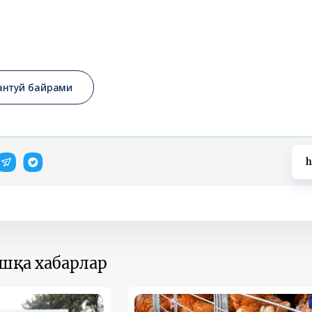
антуй байрами
h
ошқа хабарлар