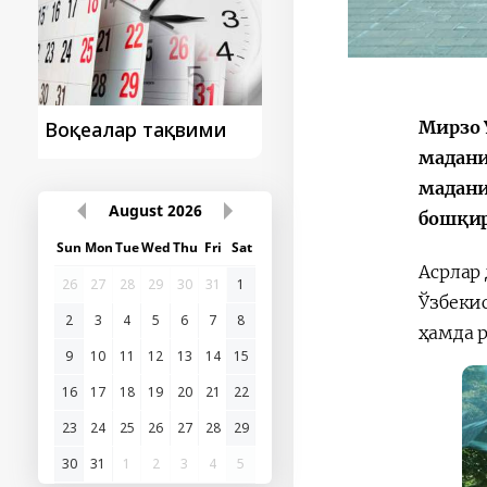
Мирзо 
Президент
Президент
ташрифидан сўнг...
ташрифлари
мадани
мадани
бошқир
August
2026
Асрлар
Sun
Mon
Tue
Wed
Thu
Fri
Sat
Ўзбеки
26
27
28
29
30
31
1
ҳамда 
2
3
4
5
6
7
8
9
10
11
12
13
14
15
16
17
18
19
20
21
22
23
24
25
26
27
28
29