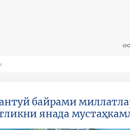
антуй байрами миллатла
тликни янада мустаҳкам