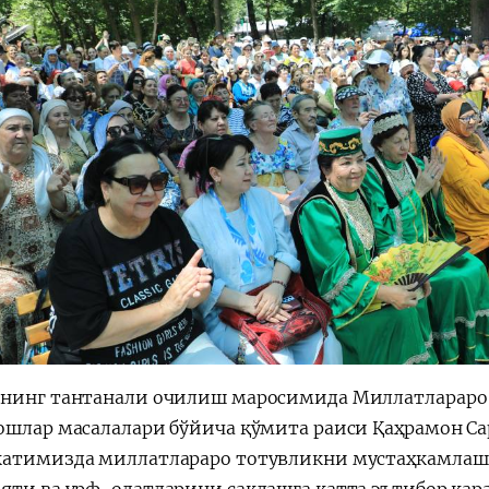
нинг тантанали очилиш маросимида Миллатлараро 
ошлар масалалари бўйича қўмита раиси Қаҳрамон С
атимизда миллатлараро тотувликни мустаҳкамлаш, 
яти ва урф-одатларини сақлашга катта эътибор қар