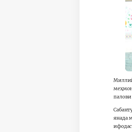
Миллий
меҳмон
палови
Сабант
янада 
ифодас