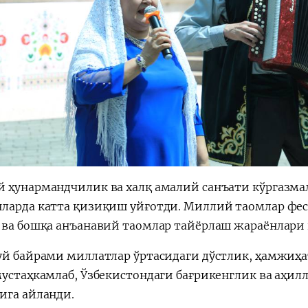
 ҳунармандчилик ва халқ амалий санъати кўргазмал
ларда катта қизиқиш уйғотди. Миллий таомлар фес
 ва бошқа анъанавий таомлар тайёрлаш жараёнлар
уй байрами миллатлар ўртасидаги дўстлик, ҳамжиҳа
мустаҳкамлаб, Ўзбекистондаги бағрикенглик ва аҳи
ига айланди.