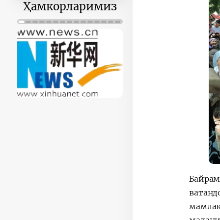
30
31
1
2
3
4
5
Ҳамкорларимиз
Байрам
ватанд
мамлак
мадани