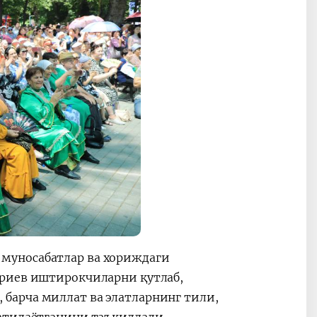
муносабатлар ва хориждаги
ариев иштирокчиларни қутлаб,
барча миллат ва элатларнинг тили,
атилаётганини таъкидлади.