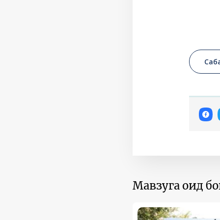
Саб
Мавзуга оид б