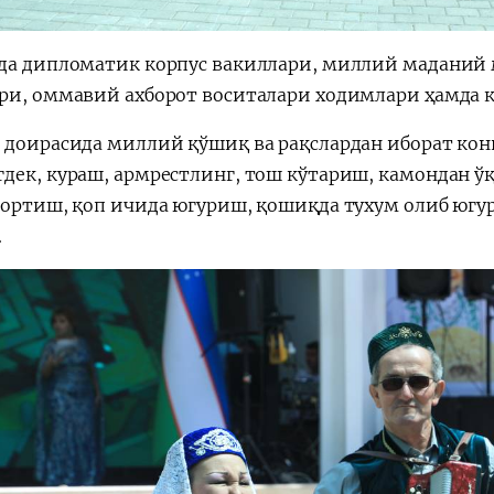
да дипломатик корпус вакиллари, миллий маданий 
ри, оммавий ахборот воситалари ходимлари ҳамда 
 доирасида миллий қўшиқ ва рақслардан иборат кон
дек, кураш, армрестлинг, тош кўтариш, камондан ўқ
тортиш, қоп ичида югуриш, қошиқда тухум олиб югу
.