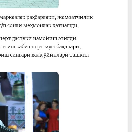
марказлар раҳбарлари, жамоатчилик
кўп сонли меҳмонлар қатнашди.
церт дастури намойиш этилди.
 отиш каби спорт мусобақалари,
риш сингари халқ ўйинлари ташкил