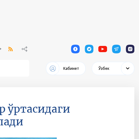
1
1
1
1
1
Кабинет
Ўзбек
р ўртасидаги
лади