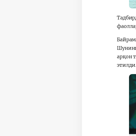
Тадбир
фаолла
Байрам
Шунинг
арқон 
этилди