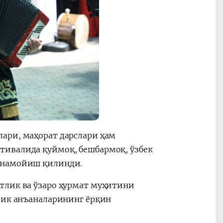
ари, маҳорат дарслари ҳам
тивалида қуймоқ, бешбармоқ, ўзбек
и намойиш қилинди.
тлик ва ўзаро ҳурмат муҳитини
ллик анъаналарининг ёрқин