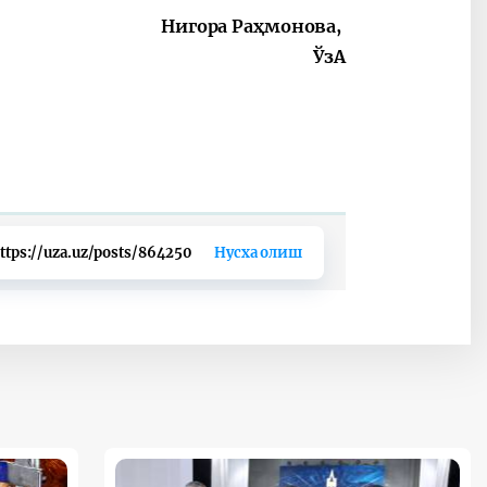
Нигора Раҳмонова,
ЎзА
ttps://uza.uz/posts/864250
Нусха олиш