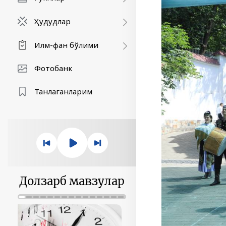
Ҳудудлар
Илм-фан бўлими
Фотобанк
Танлаганларим
Долзарб мавзулар