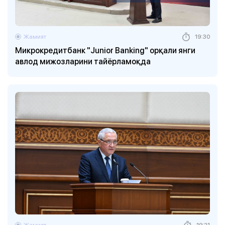
Жамият
19:30
Микрокредитбанк "Junior Banking" орқали янги
авлод мижозларини тайёрламоқда
Жамият
19:21