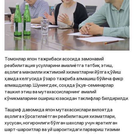
Томонлар япон тажрибаси асосида замонавий
реабилитация усулларини амалиётга татбиқ этиш,
аҳолига манзилли ижтимоий хизматларни йўлга қўйиш
ҳамда келгусида ўзаро тажриба алмашиш бўйича фикр
алмашдилар. Шунингдек, соҳада ўқув-семинарлар
ташкил этиш ва мутахассисларнинг амалий
кўникмаларини ошириш юзасидан таклифлар билдирилди.
Ташриф давомида япон мутахассислари вилоятда
аҳолига кўрсатилаётган реабилитация хизматлари,
хусусан, ногиронлиги бўлган шахслар учун яратилган
шарт-шароитлар ва уй шароитидаги парвариш тизими