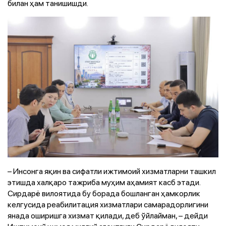
билан ҳам танишишди.
– Инсонга яқин ва сифатли ижтимоий хизматларни ташкил
этишда халқаро тажриба муҳим аҳамият касб этади.
Сирдарё вилоятида бу борада бошланган ҳамкорлик
келгусида реабилитация хизматлари самарадорлигини
янада оширишга хизмат қилади, деб ўйлайман, – дейди