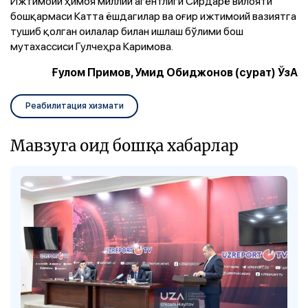
Ижтимоий ҳимоя миллий агентлиги Сирдарё вилояти
бошқармаси Катта ёшдагилар ва оғир ижтимоий вазиятга
тушиб қолган оилалар билан ишлаш бўлими бош
мутахассиси Гулчеҳра Каримова.
Ғулом Примов, Умид Обиджонов (сурат) ЎзА
Реабилитация хизмати
Мавзуга оид бошқа хабарлар