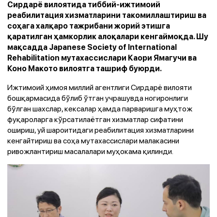
Сирдарё вилоятида тиббий-ижтимоий
реабилитация хизматларини такомиллаштириш ва
соҳага халқаро тажрибани жорий этишга
қаратилган ҳамкорлик алоқалари кенгаймоқда. Шу
мақсадда Japanese Society of International
Rehabilitation мутахассислари Каори Ямагучи ва
Коно Макото вилоятга ташриф буюрди.
Ижтимоий ҳимоя миллий агентлиги Сирдарё вилояти
бошқармасида бўлиб ўтган учрашувда ногиронлиги
бўлган шахслар, кексалар ҳамда парваришга муҳтож
фуқароларга кўрсатилаётган хизматлар сифатини
ошириш, уй шароитидаги реабилитация хизматларини
кенгайтириш ва соҳа мутахассислари малакасини
ривожлантириш масалалари муҳокама қилинди.