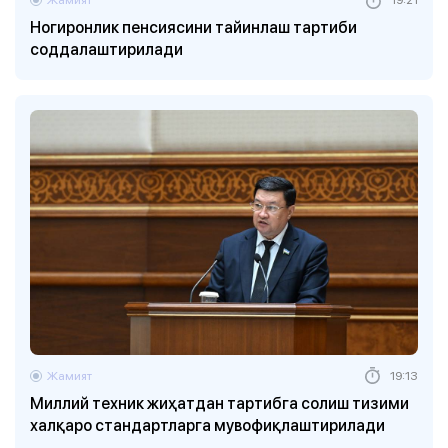
Ногиронлик пенсиясини тайинлаш тартиби
соддалаштирилади
Жамият
19:13
Миллий техник жиҳатдан тартибга солиш тизими
халқаро стандартларга мувофиқлаштирилади