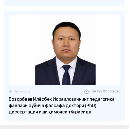
Эълонлар
09:42 / 07.08.2026
Бозорбаев Илёсбек Исраиловичнинг педагогика
фанлари бўйича фалсафа доктори (PhD)
диссертация иши ҳимояси тўғрисида