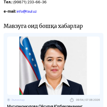
(99871) 233-66-36
Тел.:
info@tsul.uz
е-mail:
Мавзуга оид бошқа хабарлар
Эълонлар
09:54 / 07.08.2026
Мусурмонкулова Ойсулув Юлбековнанинг