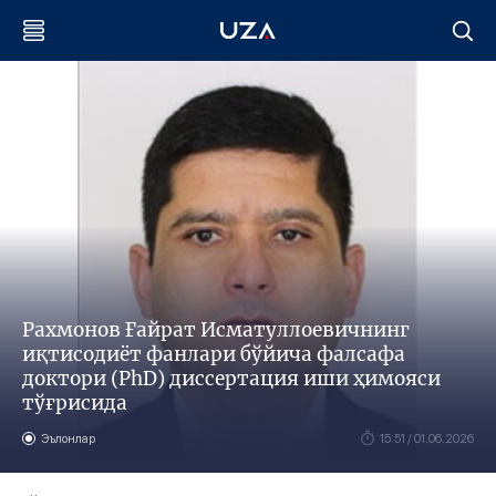
Рахмонов Ғайрат Исматуллоевичнинг
иқтисодиёт фанлари бўйича фалсафа
доктори (PhD) диссертация иши ҳимояси
тўғрисида
Эълонлар
15:51 / 01.06.2026