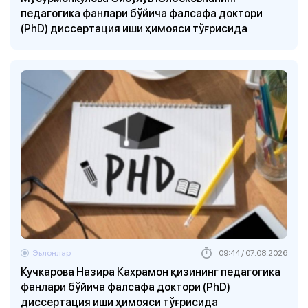
педагогика фанлари бўйича фалсафа доктори
(PhD) диссертация иши ҳимояси тўғрисида
Эълонлар
09:44 / 07.08.2026
Кучкарова Назира Кахрамон қизининг педагогика
фанлари бўйича фалсафа доктори (PhD)
диссертация иши ҳимояси тўғрисида