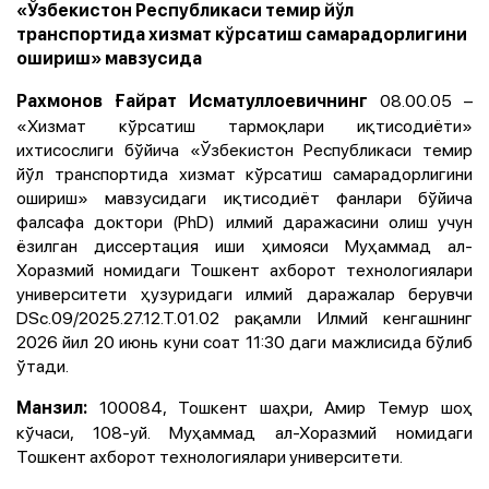
«Ўзбекистон Республикаси темир йўл
транспортида хизмат кўрсатиш самарадорлигини
ошириш» мавзусида
08.00.05 –
Рахмонов Ғайрат Исматуллоевичнинг
«Хизмат кўрсатиш тармоқлари иқтисодиёти»
ихтисослиги бўйича «Ўзбекистон Республикаси темир
йўл транспортида хизмат кўрсатиш самарадорлигини
ошириш» мавзусидаги иқтисодиёт фанлари бўйича
фалсафа доктори (PhD) илмий даражасини олиш учун
ёзилган диссертация иши ҳимояси Муҳаммад ал-
Хоразмий номидаги Тошкент ахборот технологиялари
университети ҳузуридаги илмий даражалар берувчи
DSc.09/2025.27.12.T.01.02 рақамли Илмий кенгашнинг
2026 йил 20 июнь куни соат 11:30 даги мажлисида бўлиб
ўтади.
100084, Тошкент шаҳри, Амир Темур шоҳ
Манзил:
кўчаси, 108-уй. Муҳаммад ал-Хоразмий номидаги
Тошкент ахборот технологиялари университети.