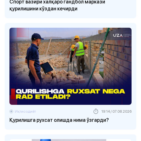
Спорт вазири халқаро гандбол маркази
қурилишини кўздан кечирди
Иқтисодиёт
19:14 / 07.08.2026
Қурилишга рухсат олишда нима ўзгарди?