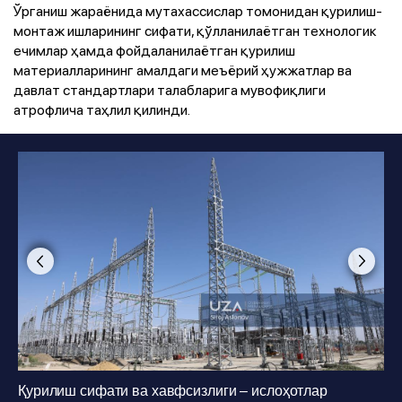
Ўрганиш жараёнида мутахассислар томонидан қурилиш-
монтаж ишларининг сифати, қўлланилаётган технологик
ечимлар ҳамда фойдаланилаётган қурилиш
материалларининг амалдаги меъёрий ҳужжатлар ва
давлат стандартлари талабларига мувофиқлиги
атрофлича таҳлил қилинди.
Фото
:
Siroj Aslonov
1
/
9
Қурилиш сифати ва хавфсизлиги – ислоҳотлар