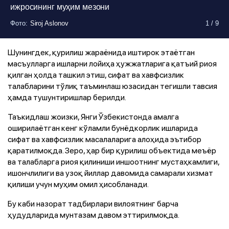
ижросининг муҳим мезони
Фото
:
Siroj Aslonov
1
/
9
Фото
Фото
Фото
Фото
Фото
Фото
:
:
:
:
:
:
Siroj Aslonov
Siroj Aslonov
Siroj Aslonov
Siroj Aslonov
Siroj Aslonov
Siroj Aslonov
1
1
1
1
1
1
/
/
/
/
/
/
9
9
9
9
9
9
Шунингдек, қурилиш жараёнида иштирок этаётган
Фото
:
Siroj Aslonov
1
/
9
масъулларга ишларни лойиҳа ҳужжатларига қатъий риоя
қилган ҳолда ташкил этиш, сифат ва хавфсизлик
талабларини тўлиқ таъминлаш юзасидан тегишли тавсия
ҳамда тушунтиришлар берилди.
Таъкидлаш жоизки, Янги Ўзбекистонда амалга
оширилаётган кенг кўламли бунёдкорлик ишларида
сифат ва хавфсизлик масалаларига алоҳида эътибор
қаратилмоқда. Зеро, ҳар бир қурилиш объектида меъёр
ва талабларга риоя қилиниши иншоотнинг мустаҳкамлиги,
ишончлилиги ва узоқ йиллар давомида самарали хизмат
қилиши учун муҳим омил ҳисобланади.
Бу каби назорат тадбирлари вилоятнинг барча
ҳудудларида мунтазам давом эттирилмоқда.