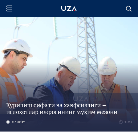
Қурилиш сифати ва хавфсизлиги –
ислоҳотлар ижросининг муҳим мезони
Жамият
10:53