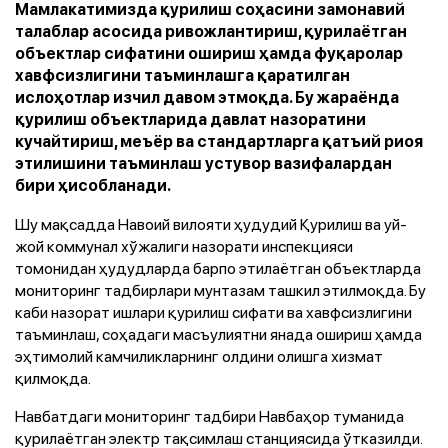
Мамлакатимизда қурилиш соҳасини замонавий
талаблар асосида ривожлантириш, қурилаётган
объектлар сифатини ошириш ҳамда фуқаролар
хавфсизлигини таъминлашга қаратилган
ислоҳотлар изчил давом этмоқда. Бу жараёнда
қурилиш объектларида давлат назоратини
кучайтириш, меъёр ва стандартларга қатъий риоя
этилишини таъминлаш устувор вазифалардан
бири ҳисобланади.
Шу мақсадда Навоий вилояти ҳудудий Қурилиш ва уй-
жой коммунал хўжалиги назорати инспекцияси
томонидан ҳудудларда барпо этилаётган объектларда
мониторинг тадбирлари мунтазам ташкил этилмоқда. Бу
каби назорат ишлари қурилиш сифати ва хавфсизлигини
таъминлаш, соҳадаги масъулиятни янада ошириш ҳамда
эҳтимолий камчиликларнинг олдини олишга хизмат
қилмоқда.
Навбатдаги мониторинг тадбири Навбаҳор туманида
қурилаётган электр тақсимлаш станциясида ўтказилди.