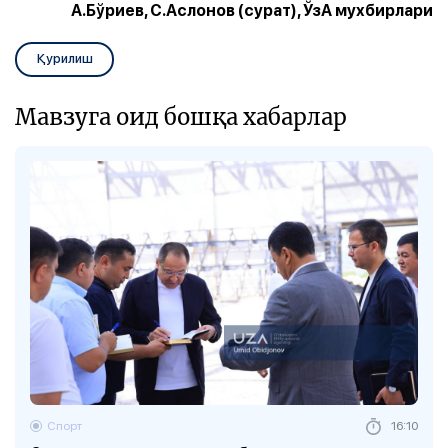
А.Бўриев, С.Аслонов (сурат), ЎзА мухбирлари
Қурилиш
Мавзуга оид бошқа хабарлар
Спорт
16:10