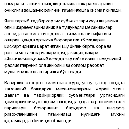
самарали ташкил этиш, лицензиялаш жараёнларининг
очиқлиги ва шаффофлигини таъминлашга хизмат қилади.
Янги тартиб тадбиркорлик субъектлари учун лицензия
олиш жараёнларини аниқ ва тушунарли механизмлар
асосида ташкил этиш, давлат хизматлари сифатини
ошириш ҳамда ортиқча бюрократик тўсиқларни
қисқартиришга қаратилган. Шу билан бирга, қора ва
рангли металл парчалари ҳамда чиқиндилари
айланмасини қонуний асосда тартибга солиш, ноқонуний
фаолиятларнинг олдини олиш ва соғлом рақобат
муҳитини шакллантиришга йўл очади.
Вазирлик ахборот хизматига кўра, ушбу қарор соҳада
замонавий бошқарув механизмларини жорий этиш,
давлат ва тадбиркорлик субъектлари ўртасидаги
ҳамкорликни мустаҳкамлаш ҳамда қора ва рангли металл
парчалари бозорининг барқарор ва шаффоф
ривожланишини таъминлаш йўлидаги муҳим
қадамлардан бири ҳисобланади.