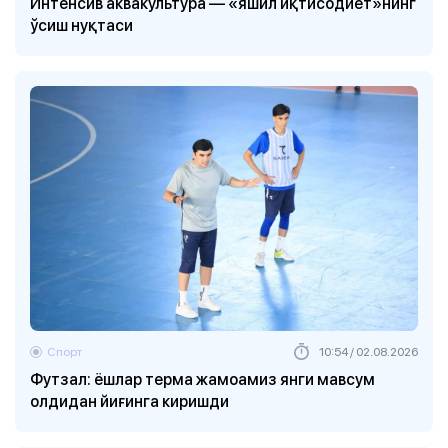
Интенсив аквакультура — «яшил иқтисодиёт»нинг
ўсиш нуқтаси
Спорт
10:54 / 02.08.2026
Футзал: ёшлар терма жамоамиз янги мавсум
олдидан йиғинга киришди