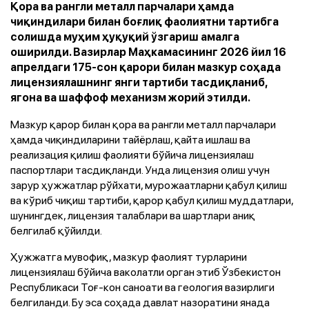
Қора ва рангли металл парчалари ҳамда
чиқиндилари билан боғлиқ фаолиятни тартибга
солишда муҳим ҳуқуқий ўзгариш амалга
оширилди. Вазирлар Маҳкамасининг 2026 йил 16
апрелдаги 175-сон қарори билан мазкур соҳада
лицензиялашнинг янги тартиби тасдиқланиб,
ягона ва шаффоф механизм жорий этилди.
Мазкур қарор билан қора ва рангли металл парчалари
ҳамда чиқиндиларини тайёрлаш, қайта ишлаш ва
реализация қилиш фаолияти бўйича лицензиялаш
паспортлари тасдиқланди. Унда лицензия олиш учун
зарур ҳужжатлар рўйхати, мурожаатларни қабул қилиш
ва кўриб чиқиш тартиби, қарор қабул қилиш муддатлари,
шунингдек, лицензия талаблари ва шартлари аниқ
белгилаб қўйилди.
Ҳужжатга мувофиқ, мазкур фаолият турларини
лицензиялаш бўйича ваколатли орган этиб Ўзбекистон
Республикаси Тоғ-кон саноати ва геология вазирлиги
белгиланди. Бу эса соҳада давлат назоратини янада