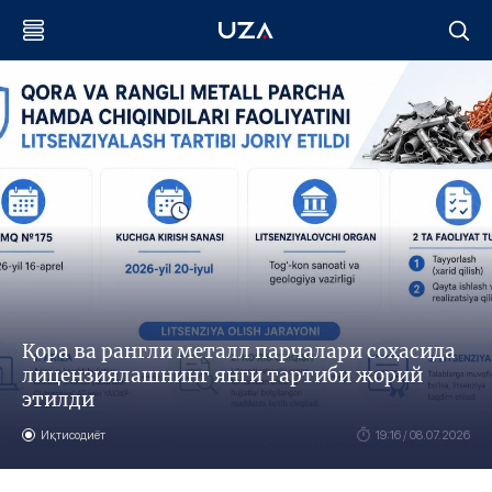
Қора ва рангли металл парчалари соҳасида
лицензиялашнинг янги тартиби жорий
этилди
Иқтисодиёт
19:16 / 08.07.2026