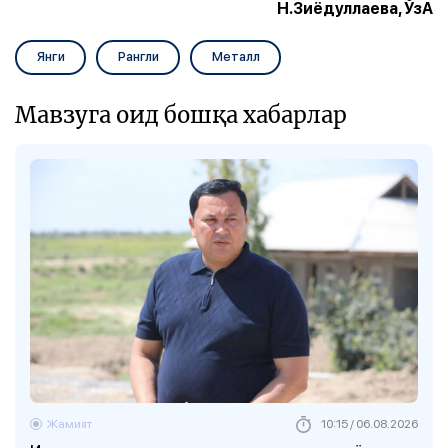
Н.Зиёдуллаева, ЎзА
Янги
Рангли
Металл
Мавзуга оид бошқа хабарлар
Жамият
10:15 / 06.08.2026