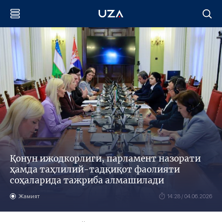
Қонун ижодкорлиги, парламент назорати
ҳамда таҳлилий-тадқиқот фаолияти
соҳаларида тажриба алмашилади
Жамият
14:28 / 04.06.2026