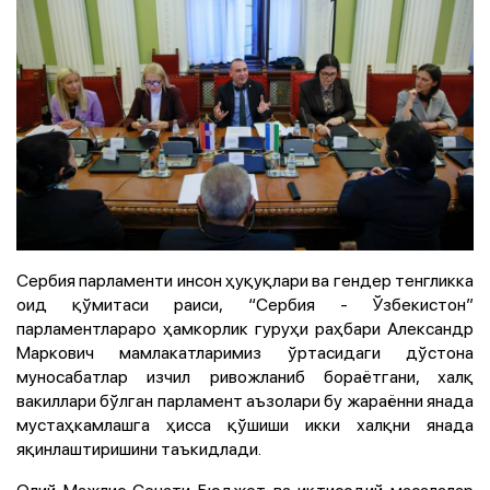
Сербия парламенти инсон ҳуқуқлари ва гендер тенгликка
оид қўмитаси раиси, “Сербия - Ўзбекистон”
парламентлараро ҳамкорлик гуруҳи раҳбари Александр
Маркович мамлакатларимиз ўртасидаги дўстона
муносабатлар изчил ривожланиб бораётгани, халқ
вакиллари бўлган парламент аъзолари бу жараённи янада
мустаҳкамлашга ҳисса қўшиши икки халқни янада
яқинлаштиришини таъкидлади.