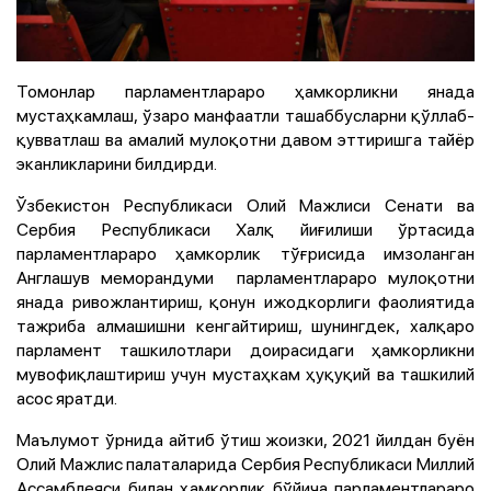
Томонлар парламентлараро ҳамкорликни янада
мустаҳкамлаш, ўзаро манфаатли ташаббусларни қўллаб-
қувватлаш ва амалий мулоқотни давом эттиришга тайёр
эканликларини билдирди.
Ўзбекистон Республикаси Олий Мажлиси Сенати ва
Сербия Республикаси Халқ йиғилиши ўртасида
парламентлараро ҳамкорлик тўғрисида имзоланган
Англашув меморандуми парламентлараро мулоқотни
янада ривожлантириш, қонун ижодкорлиги фаолиятида
тажриба алмашишни кенгайтириш, шунингдек, халқаро
парламент ташкилотлари доирасидаги ҳамкорликни
мувофиқлаштириш учун мустаҳкам ҳуқуқий ва ташкилий
асос яратди.
Маълумот ўрнида айтиб ўтиш жоизки, 2021 йилдан буён
Олий Мажлис палаталарида Сербия Республикаси Миллий
Ассамблеяси билан ҳамкорлик бўйича парламентлараро