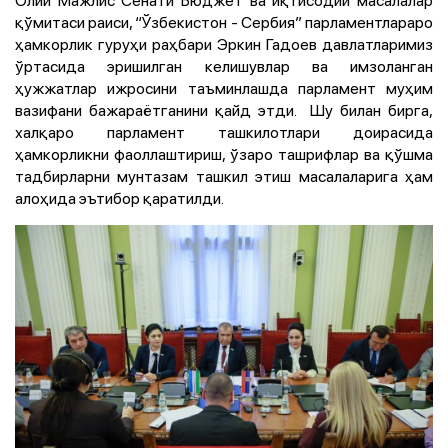
Олий Мажлис Сенати Бюджет ва иқтисодий масалалар
қўмитаси раиси, “Ўзбекистон - Сербия” парламентлараро
ҳамкорлик гуруҳи раҳбари Эркин Гадоев давлатларимиз
ўртасида эришилган келишувлар ва имзоланган
ҳужжатлар ижросини таъминлашда парламент муҳим
вазифани бажараётганини қайд этди. Шу билан бирга,
халқаро парламент ташкилотлари доирасида
ҳамкорликни фаоллаштириш, ўзаро ташрифлар ва қўшма
тадбирларни мунтазам ташкил этиш масалаларига ҳам
алоҳида эътибор қаратилди.