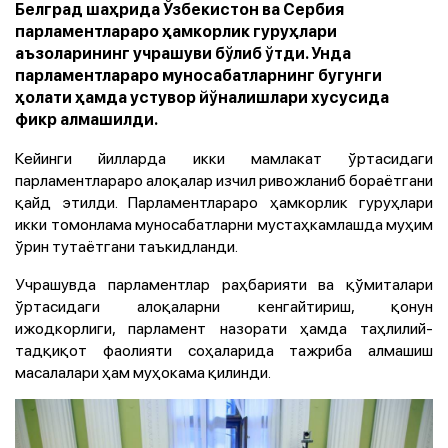
Белград шаҳрида Ўзбекистон ва Сербия
парламентлараро ҳамкорлик гуруҳлари
аъзоларининг учрашуви бўлиб ўтди. Унда
парламентлараро муносабатларнинг бугунги
ҳолати ҳамда устувор йўналишлари хусусида
фикр алмашилди.
Кейинги йилларда икки мамлакат ўртасидаги
парламентлараро алоқалар изчил ривожланиб бораётгани
қайд этилди. Парламентлараро ҳамкорлик гуруҳлари
икки томонлама муносабатларни мустаҳкамлашда муҳим
ўрин тутаётгани таъкидланди.
Учрашувда парламентлар раҳбарияти ва қўмиталари
ўртасидаги алоқаларни кенгайтириш, қонун
ижодкорлиги, парламент назорати ҳамда таҳлилий-
тадқиқот фаолияти соҳаларида тажриба алмашиш
масалалари ҳам муҳокама қилинди.