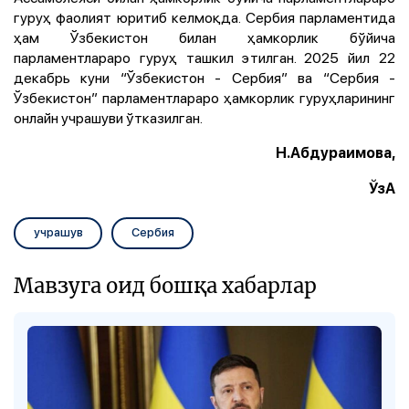
гуруҳ фаолият юритиб келмоқда. Сербия парламентида
ҳам Ўзбекистон билан ҳамкорлик бўйича
парламентлараро гуруҳ ташкил этилган. 2025 йил 22
декабрь куни “Ўзбекистон - Сербия” ва “Сербия -
Ўзбекистон” парламентлараро ҳамкорлик гуруҳларининг
онлайн учрашуви ўтказилган.
Н.Абдураимова,
ЎзА
учрашув
Сербия
Мавзуга оид бошқа хабарлар