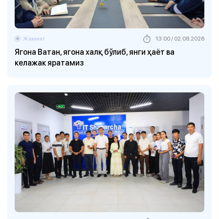
Жамият
13:00 / 02.08.2026
Ягона Ватан, ягона халқ бўлиб, янги ҳаёт ва
келажак яратамиз