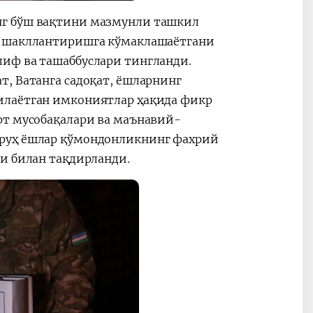
нг бўш вақтини мазмунли ташкил
и шакллантиришга кўмаклашаётгани
иф ва ташаббуслари тингланди.
, Ватанга садоқат, ёшларнинг
илаётган имкониятлар ҳақида фикр
рт мусобақалари ва маънавий-
уруҳ ёшлар қўмондонликнинг фахрий
и билан тақдирланди.