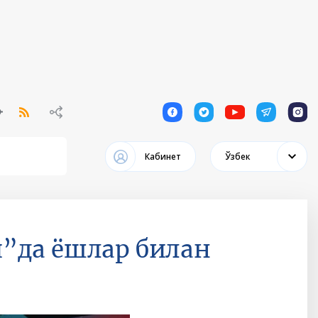
1
1
1
1
1
Кабинет
Ўзбек
”да ёшлар билан