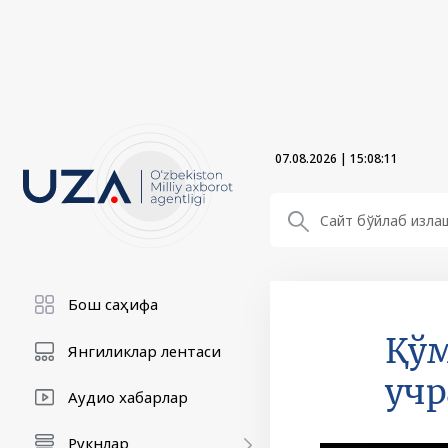
07.08.2026
|
15:08:13
Бош саҳифа
Қўм
Янгиликлар лентаси
уч
Аудио хабарлар
Рукнлар