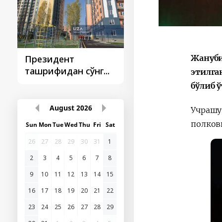
Жануби
Президент
Президент
ташрифидан сўнг...
ташрифлари
этилга
бўлиб ў
August
2026
Учрашу
полков
Sun
Mon
Tue
Wed
Thu
Fri
Sat
26
27
28
29
30
31
1
2
3
4
5
6
7
8
9
10
11
12
13
14
15
16
17
18
19
20
21
22
23
24
25
26
27
28
29