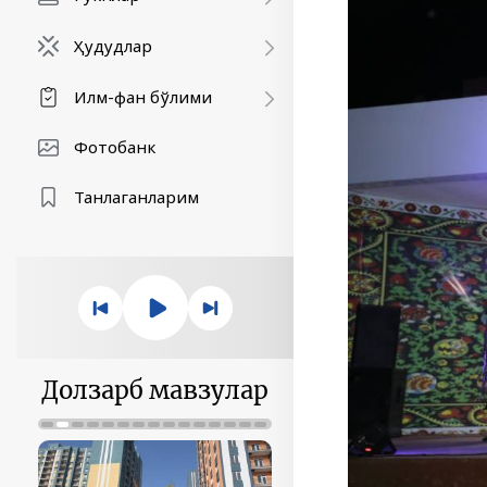
Ҳудудлар
Илм-фан бўлими
Фотобанк
Танлаганларим
Долзарб мавзулар