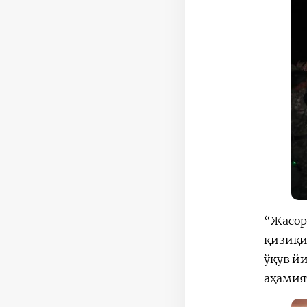
“Жасор
қизиқи
ўқув й
аҳамия