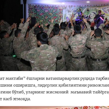
ат мактаби” ёшларни ватанпарварлик руҳида тарбиял
шини оширишга, лидерлик қобилиятини ривожлант
иғини бўлиб, уларнинг жисмоний ­ маънавий тайёр
т касб этмоқда.