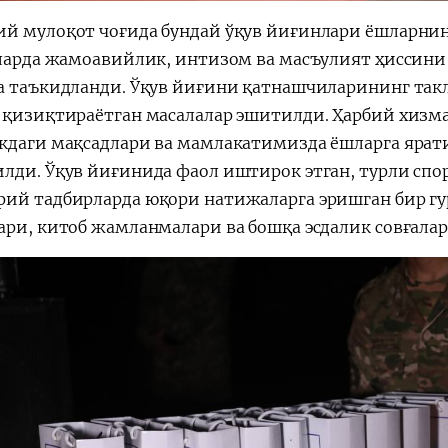
й мулоқот чоғида бундай ўқув йиғинлари ёшларни
уларда жамоавийлик, интизом ва масъулият ҳиссин
а таъкидланди. Ўқув йиғини қатнашчиларининг такл
 қизиқтираётган масалалар эшитилди. Ҳарбий хизмат
кдаги мақсадлари ва мамлакатимизда ёшларга ярат
лди. Ўқув йиғинида фаол иштирок этган, турли спо
ий тадбирларда юқори натижаларга эришган бир г
ари, китоб жамланмалари ва бошқа эсдалик совғалар