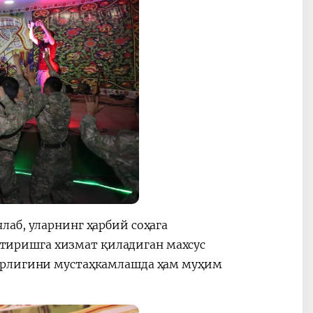
аб, уларнинг ҳарбий соҳага
иришга хизмат қиладиган махсус
гарлигини мустаҳкамлашда ҳам муҳим