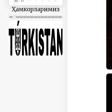
30
31
1
2
3
4
5
Ҳамкорларимиз