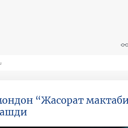
ондон “Жасорат мактаби
рашди