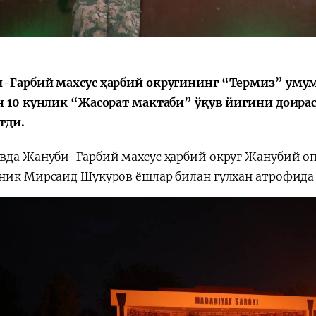
-Ғарбий махсус ҳарбий округининг “Термиз” уму
Қарор ва ижро
“Ўзбекистон – 
стратегияси
н 10 кунлик “Жасорат мактаби” ўқув йиғини доира
тди.
вда Жануби-Ғарбий махсус ҳарбий округ Жанубий о
ник Мирсаид Шукуров ёшлар билан гулхан атрофида