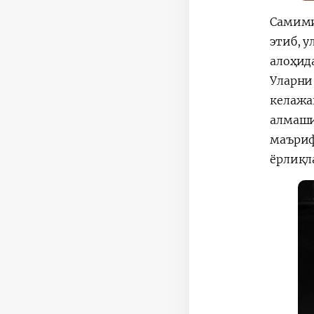
Самими
этиб, 
алоҳид
Уларни
келажа
алмаши
маъриф
ёрлиқл