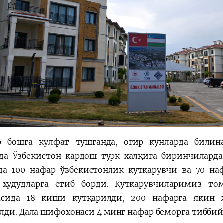
р бошга кулфат тушганда, оғир кунларда били
да Ўзбекистон қардош турк халқига биринчиларда
да 100 нафар ўзбекистонлик қутқарувчи ва 70 н
 ҳудудларга етиб борди. Қутқарувчиларимиз т
сида 18 киши қутқарилди, 200 нафарга яқин ж
лди. Дала шифохонаси 4 минг нафар беморга тиббий