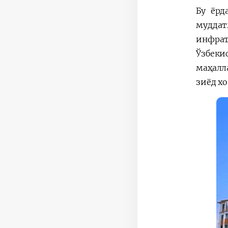
Бу ёрд
мудда
инфрат
Ўзбеки
маҳалл
зиёд х