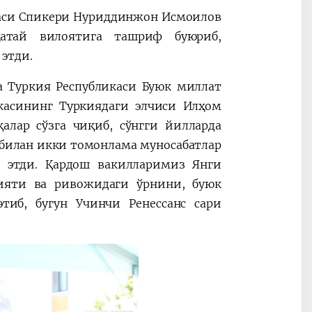
аси Спикери Нуриддинжон Исмоилов
Ҳатай вилоятига ташриф буюриб,
этди.
а Туркия Республикаси Буюк миллат
касининг Туркиядаги элчиси Илҳом
алар сўзга чиқиб, сўнгги йилларда
 билан икки томонлама муносабатлар
д этди. Қардош вакилларимиз Янги
ияти ва ривожидаги ўрнини, буюк
тиб, бугун Учинчи Ренессанс сари