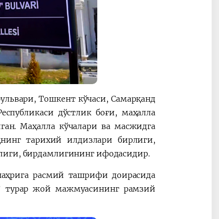
ульвари, Тошкент кўчаси, Самарқанд
еспубликаси дўстлик боғи, маҳалла
ган. Маҳалла кўчалари ва масжидга
нинг тарихий илдизлари бирлиги,
лиги, бирдамлигининг ифодасидир.
шаҳрига расмий ташрифи доирасида
н” турар жой мажмуасининг рамзий