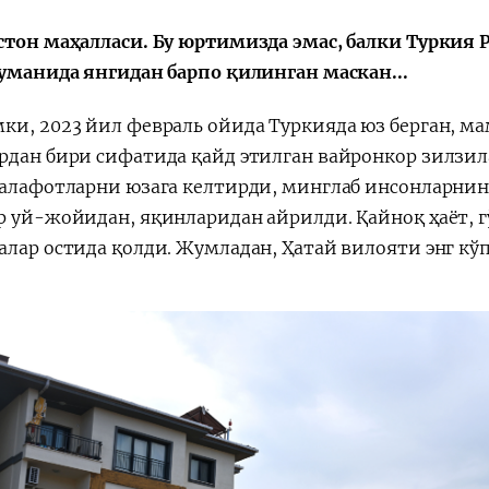
стон маҳалласи. Бу юртимизда эмас, балки Туркия
туманида янгидан барпо қилинган маскан...
ки, 2023 йил февраль ойида Туркияда юз берган, ма
Қарор ва ижро
“Ўзбекистон – 
стратегияси
рдан бири сифатида қайд этилган вайронкор зилзил
талафотларни юзага келтирди, минглаб инсонларнин
р уй-жойидан, яқинларидан айрилди. Қайноқ ҳаёт, г
алар остида қолди. Жумладан, Ҳатай вилояти энг кў