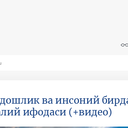
дошлик ва инсоний бир
лий ифодаси (+видео)