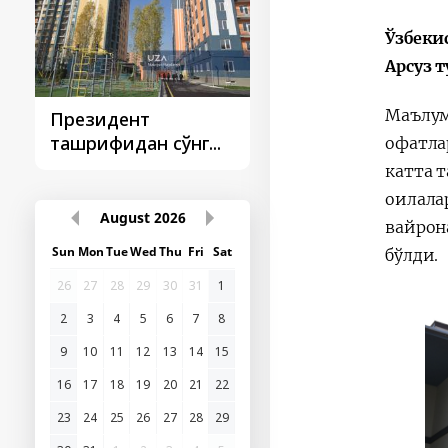
Ўзбеки
Арсуз 
Маълум
Президент
Президент
ташрифидан сўнг...
ташрифлари
офатла
катта 
оилала
August
2026
вайрон
Sun
Mon
Tue
Wed
Thu
Fri
Sat
бўлди.
26
27
28
29
30
31
1
2
3
4
5
6
7
8
9
10
11
12
13
14
15
16
17
18
19
20
21
22
23
24
25
26
27
28
29