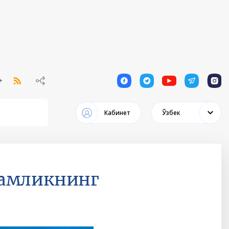
1
1
1
1
1
Кабинет
Ўзбек
дамликнинг