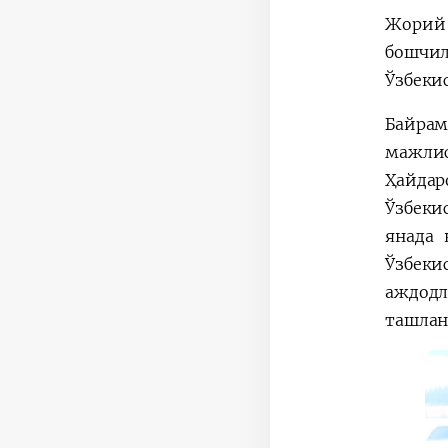
Жорий 
бошчи
Ўзбеки
Байрам
мажлис
Ҳайдар
Ўзбеки
янада 
Ўзбеки
аждодл
ташлан