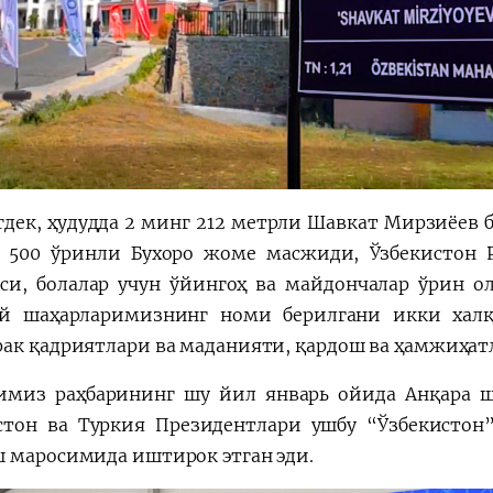
дек, ҳудудда 2 минг 212 метрли Шавкат Мирзиёев б
, 500 ўринли Бухоро жоме масжиди, Ўзбекистон Р
си, болалар учун ўйингоҳ ва майдончалар ўрин ол
й шаҳарларимизнинг номи берилгани икки халқ
ак қадриятлари ва маданияти, қардош ва ҳамжиҳат
имиз раҳбарининг шу йил январь ойида Анқара 
стон ва Туркия Президентлари ушбу “Ўзбекисто
 маросимида иштирок этган эди.