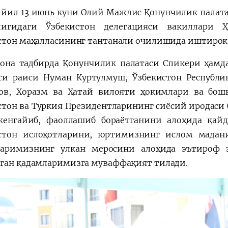
йил 13 июнь куни Олий Мажлис Қонунчилик палат
лигидаги Ўзбекистон делегацияси вакиллари 
стон маҳалласининг тантанали очилишида иштирок 
она тадбирда Қонунчилик палатаси Спикери ҳамд
и раиси Нуман Куртулмуш, Ўзбекистон Республи
ов, Хоразм ва Ҳатай вилояти ҳокимлари ва бошқ
стон ва Туркия Президентларининг сиёсий иродаси
кенгайиб, фаоллашиб бораётганини алоҳида қай
стон ислоҳотларини, юртимизнинг ислом мадан
аримизнинг улкан меросини алоҳида эътироф э
ган қадамларимизга муваффақият тилади.