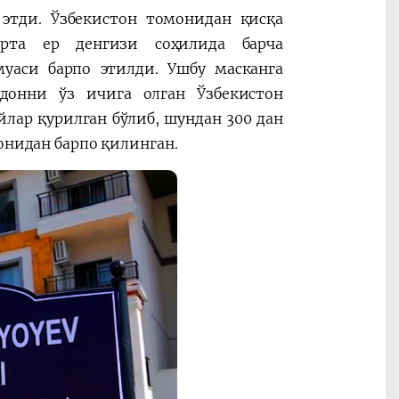
 этди. Ўзбекистон томонидан қисқа
Ўрта ер денгизи соҳилида барча
уаси барпо этилди. Ушбу масканга
йдонни ўз ичига олган Ўзбекистон
лар қурилган бўлиб, шундан 300 дан
монидан барпо қилинган.