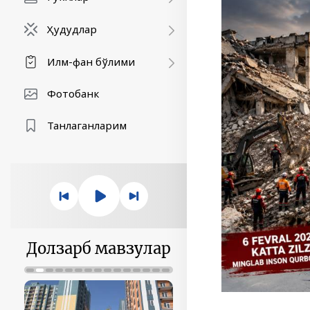
Ҳудудлар
Илм-фан бўлими
Фотобанк
Танлаганларим
Долзарб мавзулар