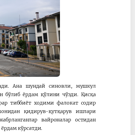
нади. Ана шундай синовли, мушкул
н бўлиб ёрдам қўлини чўзди. Қисқа
афар тиббиёт ходими фалокат содир
омонидан қидирув-қутқарув ишлари
абрланганлар вайроналар остидан
 ёрдам кўрсатди.