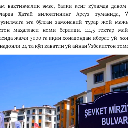
ам вақтинчалик эмас, балки кенг кўламда давом
тларда Ҳатай вилоятининг Арсуз туманида, 
узилмага эга бўлган замонавий турар жой мажм
стон маҳалласи номи берилди. 111,5 гектар ма
асида жами 3000 га яқин хонадондан иборат уй-жой
онадонли 24 та кўп қаватли уй айнан Ўзбекистон то