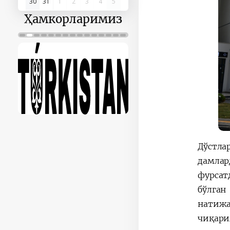
30
31
1
2
3
4
5
Ҳамкорларимиз
Дўстла
дамлар
фурсат
бўлган
натижа
чиқари