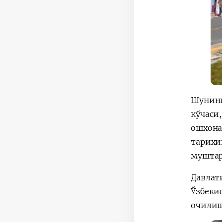
Шунинг
кўчаси
ошхона
тарихи
муштар
Давлат
Ўзбеки
очилиш