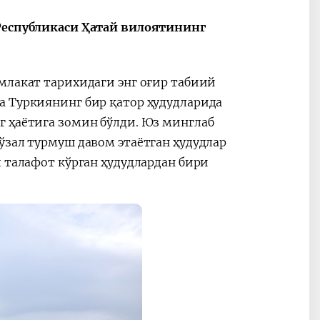
 Республикаси Ҳатай вилоятининг
млакат тарихидаги энг оғир табиий
2030”
Президент Шавкат
2026 йил –
Мирзиёев
Маҳаллани
а Туркиянинг бир қатор ҳудудларида
раислигида
ривожланти
г ҳаётига зомин бўлди. Юз минглаб
ўтказилган
жамиятни
ўзал турмуш давом этаётган ҳудудлар
видеоселектор
юксалтириш
п талафот кўрган ҳудудлардан бири
йиғилишлари