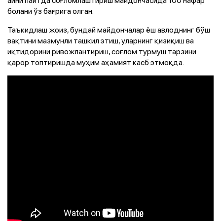
болани ўз бағрига олган.
Таъкидлаш жоиз, бундай майдончалар ёш авлоднинг бўш
вақтини мазмунли ташкил этиш, уларнинг қизиқиш ва
иқтидорини ривожлантириш, соғлом турмуш тарзини
қарор топтиришда муҳим аҳамият касб этмоқда.