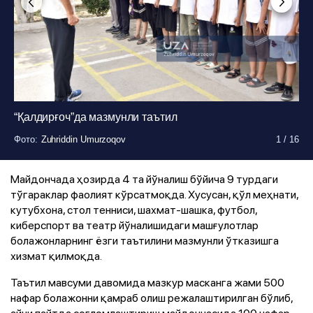
“Қалдирғоч”да мазмунли таътил
Фото
:
Zuhriddin Umurzoqov
1
/
16
Фото
:
Zuhriddin Umurzoqov
1
/
16
Фото
:
Zuhriddin Umurzoqov
1
/
16
Фото
Фото
Фото
Фото
:
:
:
:
Zuhriddin Umurzoqov
Zuhriddin Umurzoqov
Zuhriddin Umurzoqov
Zuhriddin Umurzoqov
1
1
1
1
/
/
/
/
16
16
16
16
Фото
Фото
:
:
Zuhriddin Umurzoqov
Zuhriddin Umurzoqov
1
1
/
/
16
16
Фото
:
Zuhriddin Umurzoqov
1
/
16
Фото
:
Zuhriddin Umurzoqov
1
/
16
Фото
:
Zuhriddin Umurzoqov
1
/
16
Фото
:
Zuhriddin Umurzoqov
1
/
16
Фото
:
Zuhriddin Umurzoqov
1
/
16
Фото
:
Zuhriddin Umurzoqov
1
/
16
Фото
:
Zuhriddin Umurzoqov
1
/
16
Майдончада ҳозирда 4 та йўналиш бўйича 9 турдаги
тўгараклар фаолият кўрсатмоқда. Хусусан, қўл меҳнати,
кутубхона, стол тенниси, шахмат-шашка, футбол,
киберспорт ва театр йўналишидаги машғулотлар
болажонларнинг ёзги таътилини мазмунли ўтказишга
хизмат қилмоқда.
Таътил мавсуми давомида мазкур масканга жами 500
нафар болажонни қамраб олиш режалаштирилган бўлиб,
айни пайтда соғломлаштириш майдончасида 100 нафар