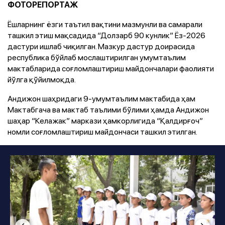
ФОТОРЕПОРТАЖ
Ёшларнинг ёзги таътил вақтини мазмунли ва самарали
ташкил этиш мақсадида “Долзарб 90 кунлик” Ёз-2026
дастури ишлаб чиқилган. Мазкур дастур доирасида
республика бўйлаб мослаштирилган умумтаълим
мактабларида соғломлаштириш майдончалари фаолияти
йўлга қўйилмоқда.
Андижон шаҳридаги 9-умумтаълим мактабида ҳам
Мактабгача ва мактаб таълими бўлими ҳамда Андижон
шаҳар “Келажак” маркази ҳамкорлигида “Қалдирғоч”
номли соғломлаштириш майдончаси ташкил этилган.