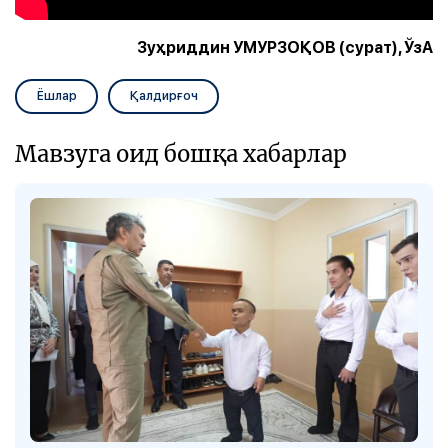
Зуҳриддин УМУРЗОҚОВ (сурат), ЎзА
Ёшлар
Қалдирғоч
Мавзуга оид бошқа хабарлар