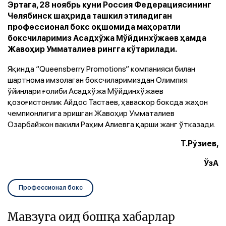
Эртага, 28 ноябрь куни Россия Федерациясининг
Челябинск шаҳрида ташкил этиладиган
профессионал бокс оқшомида маҳоратли
боксчиларимиз Асадхўжа Мўйдинхўжаев ҳамда
Жавоҳир Умматалиев рингга кўтарилади.
Яқинда “Queensberry Promotions” компанияси билан
шартнома имзолаган боксчиларимиздан Олимпия
ўйинлари ғолиби Асадхўжа Мўйдинхўжаев
қозоғистонлик Айдос Тастаев, ҳаваскор боксда жаҳон
чемпионлигига эришган Жавоҳир Умматалиев
Озарбайжон вакили Раҳим Алиевга қарши жанг ўтказади.
Т.Рўзиев,
ЎзА
Профессионал бокс
Мавзуга оид бошқа хабарлар