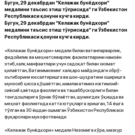
Бугун, 29 декабрдан “Келажак бунёдкори”
медалини таъсис этиш тўғрисида” ги Ўзбекистон
Республикаси қонуни кучга кирди.
Бугун, 29 декабрдан “Келажак бунёдкори”
медалини таъсис этиш тўғрисида” ги Ўзбекистон
Республикаси қонуни кучга кирди.
«Келажак бунёдкори» медали билан ватанпарварлик,
фидойилик ва меҳнатсеварлик фазилатларини намоён
этиб,халқ манфаатлари учун садоқат билан хизмат
қилаётган, Ватанимизнинг халқаро майдондаги обрў-
эътиборини юксалтиришга ва шон-шуҳратини оширишга
муносиб ҳисса қўшаётган, мамлакатимиз ижтимоий-
сиёсий ҳаётида фаоллиги ва ташаббускорлиги билан
тенгдошларига ўрнак бўлаётган, шунингдек ўқишда ва
меҳнат фаолиятида катта ютуқларга эришган, 14 ёшга
тўлган ва 30 ёшдан ошмаган Ўзбекистон Республикаси
фуқаролари мукофотланади.
«Келажак бунёдкори» медали Низомига кўра, мазкур