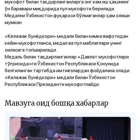
мукофот билан тақдирланганларга энг кам иш ҳақининг
ўн баравари миқдорида пул мукофоти берилади.
Медални Ўзбекистон фуқароси бўлмаганлар ҳам олиши
мумкин.
«Келажак бунёдкори» медали билан кимки вафотидан
кейин мукофотланса, медал ва пул маблағлари унинг
оиласига топширилади.
Медаль билан тақдирланганлар «Давлат мукофотлари
тўғрисида»ги Ўзбекистон Республикаси Қонунида
белгиланган тартибда имтиёзлардан фойдалана олади.
«Келажак бунёдкори» медали билан Ўзбекистон
Республикаси Президенти мукофотлайди.
Мавзуга оид бошқа хабарлар