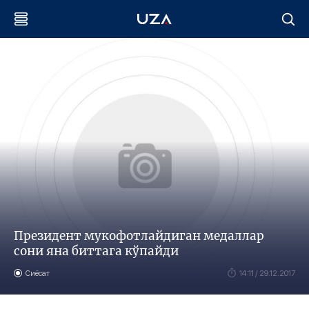
Президент мукофотлайдиган медаллар
сони яна биттага кўпайди
Сиёсат
14:11 / 29.12.2017