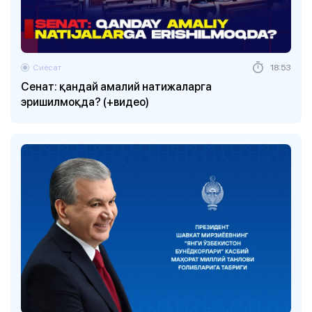
Сиёсат
18:53
Сенат: қандай амалий натижаларга
эришилмоқда? (+видео)