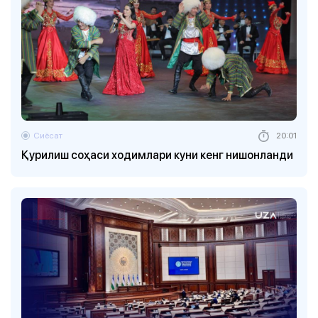
Сиёсат
20:01
Қурилиш соҳаси ходимлари куни кенг нишонланди