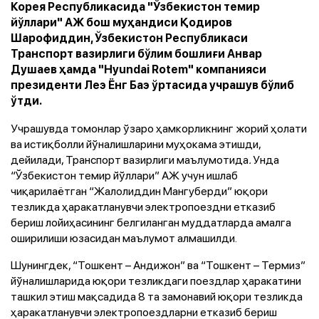
Корея Республикасида "Ўзбекистон темир
йўллари" АЖ бош муҳандиси Қодиров
Шарофиддин, Ўзбекистон Республикаси
Транспорт вазирлиги бўлим бошлиғи Анвар
Душаев ҳамда "Hyundai Rotem" компанияси
президенти Леэ Ёнг Баэ ўртасида учрашув бўлиб
ўтди.
Учрашувда томонлар ўзаро ҳамкорликнинг жорий ҳолати
ва истиқболли йўналишларини муҳокама этишди,
дейилади, Транспорт вазирлиги маълумотида
.
Унда
“Ўзбекистон темир йўллари” АЖ учун ишлаб
чиқарилаётган “Жалолиддин Мангуберди” юқори
тезликда ҳаракатланувчи электропоездни етказиб
бериш лойиҳасининг белгиланган муддатларда амалга
оширилиши юзасидан маълумот алмашилди.
Шунингдек, “Тошкент – Андижон” ва “Тошкент – Термиз”
йўналишларида юқори тезликдаги поездлар ҳаракатини
ташкил этиш мақсадида 8 та замонавий юқори тезликда
ҳаракатланувчи электропоездларни етказиб бериш