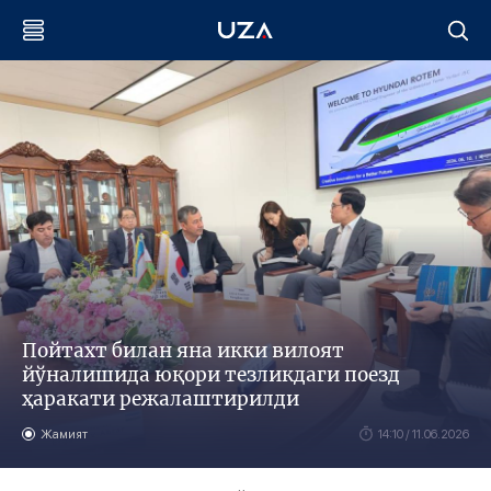
Пойтахт билан яна икки вилоят
йўналишида юқори тезликдаги поезд
ҳаракати режалаштирилди
Жамият
14:10 / 11.06.2026