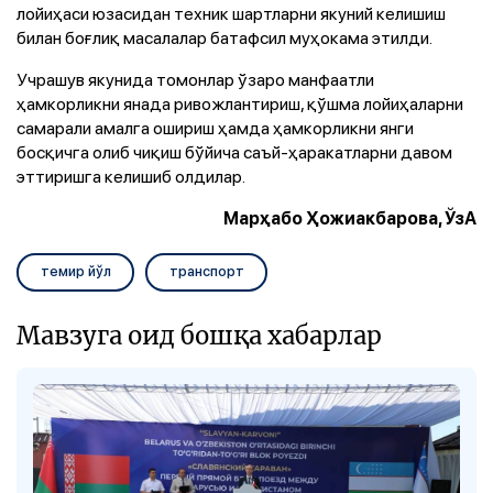
лойиҳаси юзасидан техник шартларни якуний келишиш
билан боғлиқ масалалар батафсил муҳокама этилди.
Учрашув якунида томонлар ўзаро манфаатли
ҳамкорликни янада ривожлантириш, қўшма лойиҳаларни
самарали амалга ошириш ҳамда ҳамкорликни янги
босқичга олиб чиқиш бўйича саъй-ҳаракатларни давом
эттиришга келишиб олдилар.
Марҳабо Ҳожиакбарова, ЎзА
темир йўл
транспорт
Мавзуга оид бошқа хабарлар