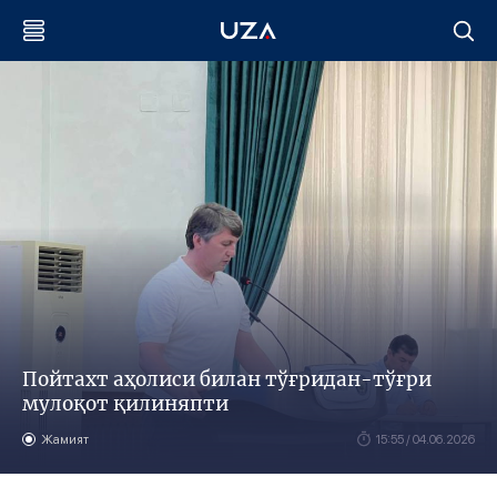
Пойтахт аҳолиси билан тўғридан-тўғри
мулоқот қилиняпти
Жамият
15:55 / 04.06.2026