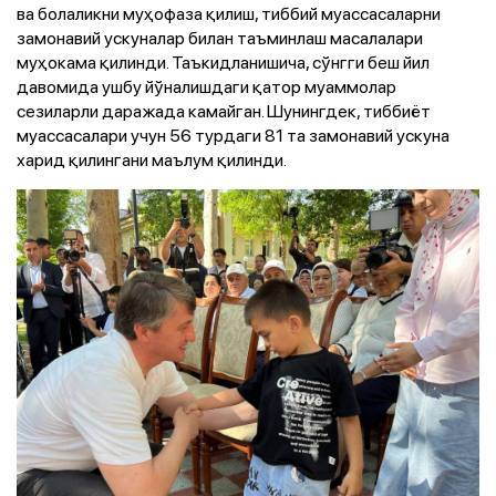
ва болаликни муҳофаза қилиш, тиббий муассасаларни
замонавий ускуналар билан таъминлаш масалалари
муҳокама қилинди. Таъкидланишича, сўнгги беш йил
давомида ушбу йўналишдаги қатор муаммолар
сезиларли даражада камайган. Шунингдек, тиббиёт
муассасалари учун 56 турдаги 81 та замонавий ускуна
харид қилингани маълум қилинди.