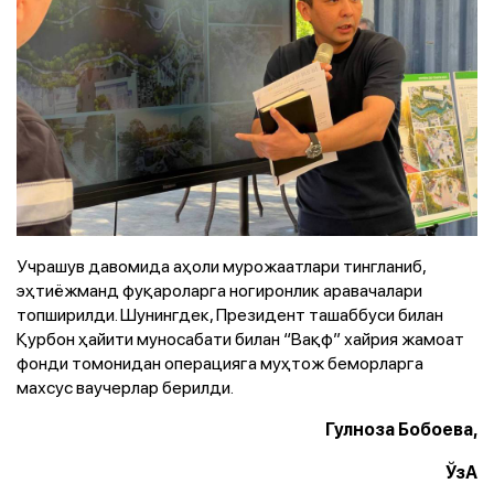
Учрашув давомида аҳоли мурожаатлари тингланиб,
эҳтиёжманд фуқароларга ногиронлик аравачалари
топширилди. Шунингдек, Президент ташаббуси билан
Қурбон ҳайити муносабати билан “Вақф” хайрия жамоат
фонди томонидан операцияга муҳтож беморларга
махсус ваучерлар берилди.
Гулноза Бобоева,
ЎзА