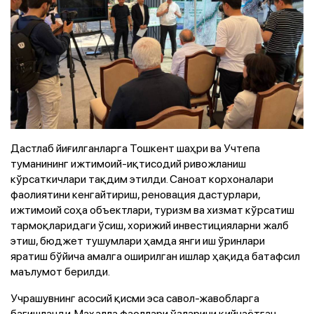
Дастлаб йиғилганларга Тошкент шаҳри ва Учтепа
туманининг ижтимоий-иқтисодий ривожланиш
кўрсаткичлари тақдим этилди. Саноат корхоналари
фаолиятини кенгайтириш, реновация дастурлари,
ижтимоий соҳа объектлари, туризм ва хизмат кўрсатиш
тармоқларидаги ўсиш, хорижий инвестицияларни жалб
этиш, бюджет тушумлари ҳамда янги иш ўринлари
яратиш бўйича амалга оширилган ишлар ҳақида батафсил
маълумот берилди.
Учрашувнинг асосий қисми эса савол-жавобларга
бағишланди. Маҳалла фаоллари ўзларини қийнаётган