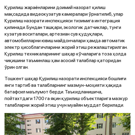
Қурилиш жараёнларини доимий назорат қилиш
мақсадида видеокузатув камералари ўрнатилиб, улар
Қурилиш назорати инспекцияси тизимига интеграция
қилинади. Бундан ташқари, экологик датчиклар, тунги
кузатув воситалари, артезиан сув қудуқлари,
автомобилларни ювиш майдончалари ҳамда автоматик
электр ҳисоблагичларини жорий этиш режалаштирилган.
Қурилиш техникаларининг шаҳар кўчаларига тоза ҳолда
чиқишини таъминлаш ҳам асосий талаблар қаторидан
ўрин олган.
Тошкент шаҳар Қурилиш назорати инспекцияси бошлиғи
янги тартиб ва талабларнинг мазмун-моҳияти ҳақида
батафсил маълумот берди. Таъкидланишича,
пойтахтдаги 1700 га яқин қурилиш объектларига мазкур
талабларни жорий этиш учун муайян муддат берилади.