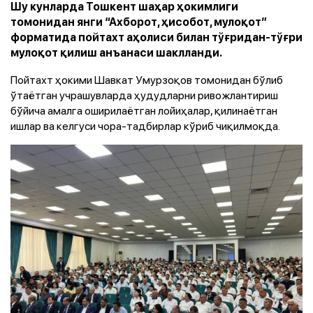
Шу кунларда Тошкент шаҳар ҳокимлиги
томонидан янги “Ахборот, ҳисобот, мулоқот”
форматида пойтахт аҳолиси билан тўғридан-тўғри
мулоқот қилиш анъанаси шаклланди.
Пойтахт ҳокими Шавкат Умурзоқов томонидан бўлиб
ўтаётган учрашувларда ҳудудларни ривожлантириш
бўйича амалга оширилаётган лойиҳалар, қилинаётган
ишлар ва келгуси чора-тадбирлар кўриб чиқилмоқда.