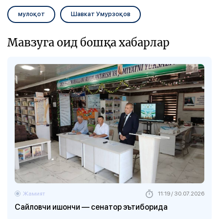
мулоқот
Шавкат Умурзоқов
Мавзуга оид бошқа хабарлар
Жамият
11:19 / 30.07.2026
Сайловчи ишончи — сенатор эътиборида