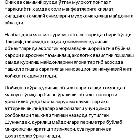
Очиқ ва самимий руҳда ўтган мулоқот пойтахт
тараққиёти ҳамда аҳоли манфаатларига хизмат
қиладиган амалий ечимларни муҳокама қилиш майдонига
айланди.
Навбатдаги манзил қурилиш объектларидан бири бўлди.
Ташриф давомида шаҳар ҳокимининг қурилиш
объектларида экологик нормаларни жорий этиш бўйича
қарори ижросини таъминлаш, экологик вазиятни яхшилаш
ҳамда қурилиш майдонларини ягона тартиб асосида
ташкил этишга қаратилган инновацион ва намунавий янги
лойиҳа тақдим этилди.
Лойиҳага кўра, қурилиш объектлари ташқи томондан
махсус тўсиқлар билан ўралиши, объект паспорти
ўрнатилиб унда барча зарур маълумотлар акс
эттирилиши, пиёдалар хавфсизлиги учун ҳимоя
соябонлари ташкил этилиши назарда тутилган.
Шунингдек, қурилиш майдонлари периметри бўйлаб
микроиқлим яратиш тизимлари, сув пуркагич ва
дозаторлар ўрнатилади.