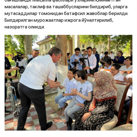
масалалар, таклиф ва ташаббусларини билдириб, уларга
мутасаддилар томонидан батафсил жавоблар берилди.
Билдирилган мурожаатлар ижрога йўналтирилиб,
назоратга олинди.