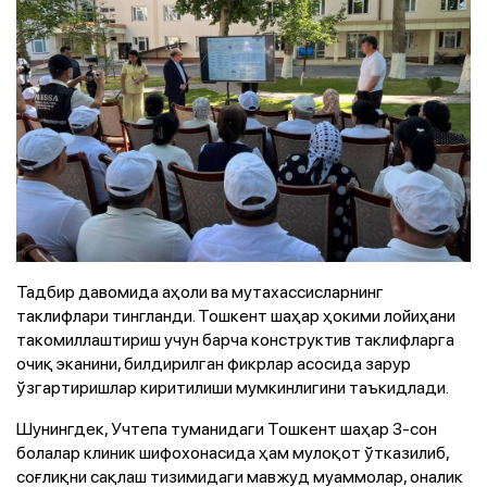
Тадбир давомида аҳоли ва мутахассисларнинг
таклифлари тингланди. Тошкент шаҳар ҳокими лойиҳани
такомиллаштириш учун барча конструктив таклифларга
очиқ эканини, билдирилган фикрлар асосида зарур
ўзгартиришлар киритилиши мумкинлигини таъкидлади.
Шунингдек, Учтепа туманидаги Тошкент шаҳар 3-сон
болалар клиник шифохонасида ҳам мулоқот ўтказилиб,
соғлиқни сақлаш тизимидаги мавжуд муаммолар, оналик