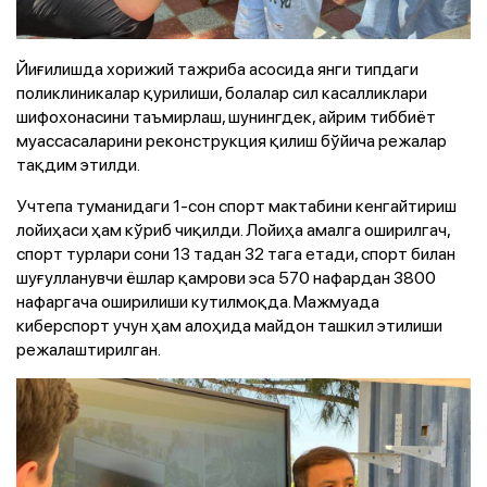
Йиғилишда хорижий тажриба асосида янги типдаги
поликлиникалар қурилиши, болалар сил касалликлари
шифохонасини таъмирлаш, шунингдек, айрим тиббиёт
муассасаларини реконструкция қилиш бўйича режалар
тақдим этилди.
Учтепа туманидаги 1-сон спорт мактабини кенгайтириш
лойиҳаси ҳам кўриб чиқилди. Лойиҳа амалга оширилгач,
спорт турлари сони 13 тадан 32 тага етади, спорт билан
шуғулланувчи ёшлар қамрови эса 570 нафардан 3800
нафаргача оширилиши кутилмоқда. Мажмуада
киберспорт учун ҳам алоҳида майдон ташкил этилиши
режалаштирилган.