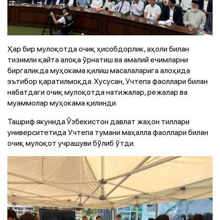
Ҳар бир мулоқотда очиқ ҳисобдорлик, аҳоли билан
тизимли қайта алоқа ўрнатиш ва амалий ечимларни
биргаликда муҳокама қилиш масалаларига алоҳида
эътибор қаратилмоқда. Хусусан, Учтепа фаоллари билан
набатдаги очиқ мулоқотда натижалар, режалар ва
муаммолар муҳокама қилинди.
Ташриф якунида Ўзбекистон давлат жаҳон тиллари
университетида Учтепа тумани маҳалла фаоллари билан
очиқ мулоқот учрашуви бўлиб ўтди.