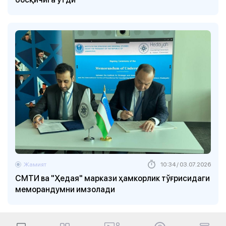
Жамият
10:34 / 03.07.2026
СМТИ ва "Ҳедая" маркази ҳамкорлик тўғрисидаги
меморандумни имзолади