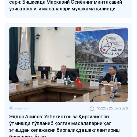
сари: Бишкекда Марказий Осиёнинг минтақавий
ўзига хослиги масалалари муҳокама қилинди
Жамият
15:23 / 23.07.2026
Элдор Арипов: Ўзбекистон ва Қирғизистон
ўтмишда тўпланиб қолган масалаларни ҳал
этишдан келажакни биргаликда шакллантириш
босқичига ўтди