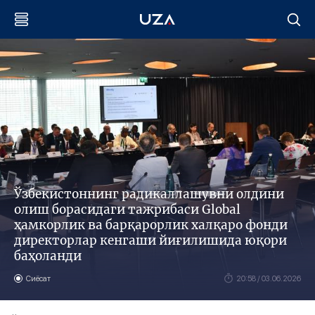
Ўзбекистоннинг радикаллашувни олдини
олиш борасидаги тажрибаси Global
ҳамкорлик ва барқарорлик халқаро фонди
директорлар кенгаши йиғилишида юқори
баҳоланди
Сиёсат
20:58 / 03.06.2026