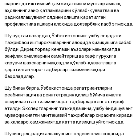
шароитда ижтимоий ҳамжиҳатликни мустаҳкамлаш,
аҳолининг заиф қатламларини қўллаб-қувватлаш ва
радикаллашувнинг олдини олишга қаратилган
профилактика ишлари алоҳида долзарблик касб этмоқда.
Шу нуқтаи назардан, Ўзбекистоннинг ушбу соҳадаги
тажрибаси иштирокчиларнинг алоҳида қизиқишига сабаб
бўлди. Директорлар кенгаши аъзолари мамлакатда
заифлик омилларини камайтириш ва хавф гуруҳига
кирувчи шахсларни мақсадли қўллаб-қувватлашга
қаратилган чора-тадбирлар тизимини юқори
баҳоладилар.
Шу билан бирга, Ўзбекистонда репатриантларни
реабилитация ва реинтеграция қилиш бўйича амалга
оширилаётган тизимли чора-тадбирлар кенг эътироф
этилди. Экспертларнинг таъкидлашича, ушбу ёндашув энг
муваффақиятли минтақавий тажрибалар сирасига киради
ва халқаро ҳамжамиятда катта қизиқиш уйғотмоқда.
Шунингдек, радикаллашувнинг олдини олиш соҳасида