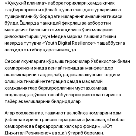
«Ҳуқуқий клиника» лабораториялари ҳамда кичик
тадбиркорликни қўллаб-қувватлаш дастурлари ишга
туширилгани бу борадаги ишларнинг амалий натижаси
бўлди. Ёшларда танқидий фикрлаш ва ахборотни
масъулият билан истеъмол қилиш кўникмаларини
ривожлантириш учун Медиа марказ ташкил этишни
назарда тутувчи «Youth Digital Resilience» ташаббусига
алоҳида эътибор қаратилмоқда.
Сессия якунларига кўра, иштирокчилар Ўзбекистон билан
ҳамкорликни янада кенгайтиришдан манфаатдор
эканликларини тасдиқлаб, радикаллашувнинг олдини
олиш, ижтимоий интеграция ҳамда маҳаллий
ҳамжамиятлар барқарорлигини мустаҳкамлаш
соҳаларида қўшма ташаббусларни ривожлантиришга
тайёр эканликларини билдирдилар.
Агар хоҳласангиз, ташкилот ва лойиҳа номларини ҳам
ўзбекча кирилл транслитерациясига (масалан, «Глобал
ҳамкорлик ва барқарорлик халқаро фонди», «Ют
Дижитал Резилиенс» ва ҳ.к.) ўгириб бераман.