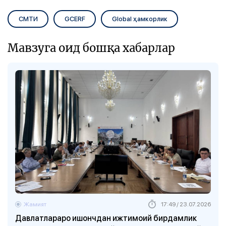
СМТИ
GCERF
Global ҳамкорлик
Мавзуга оид бошқа хабарлар
Жамият
17:49 / 23.07.2026
Давлатлараро ишончдан ижтимоий бирдамлик