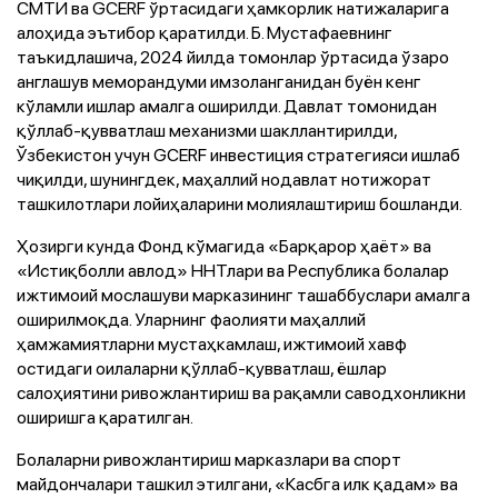
СМТИ ва GCERF ўртасидаги ҳамкорлик натижаларига
алоҳида эътибор қаратилди. Б. Мустафаевнинг
таъкидлашича, 2024 йилда томонлар ўртасида ўзаро
англашув меморандуми имзоланганидан буён кенг
кўламли ишлар амалга оширилди. Давлат томонидан
қўллаб-қувватлаш механизми шакллантирилди,
Ўзбекистон учун GCERF инвестиция стратегияси ишлаб
чиқилди, шунингдек, маҳаллий нодавлат нотижорат
ташкилотлари лойиҳаларини молиялаштириш бошланди.
Ҳозирги кунда Фонд кўмагида «Барқарор ҳаёт» ва
«Истиқболли авлод» ННТлари ва Республика болалар
ижтимоий мослашуви марказининг ташаббуслари амалга
оширилмоқда. Уларнинг фаолияти маҳаллий
ҳамжамиятларни мустаҳкамлаш, ижтимоий хавф
остидаги оилаларни қўллаб-қувватлаш, ёшлар
салоҳиятини ривожлантириш ва рақамли саводхонликни
оширишга қаратилган.
Болаларни ривожлантириш марказлари ва спорт
майдончалари ташкил этилгани, «Касбга илк қадам» ва