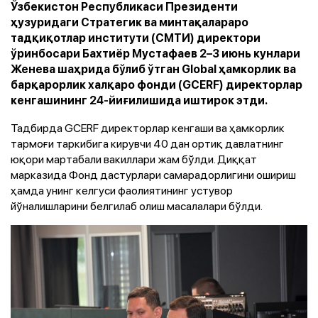
Ўзбекистон Республикаси Президенти
ҳузуридаги Стратегик ва минтақалараро
тадқиқотлар институти (СМТИ) директори
ўринбосари Бахтиёр Мустафаев 2–3 июнь кунлари
Женева шаҳрида бўлиб ўтган Global ҳамкорлик ва
барқарорлик халқаро фонди (GCERF) директорлар
кенгашининг 24-йиғилишида иштирок этди.
Тадбирда GCERF директорлар кенгаши ва ҳамкорлик
тармоғи таркибига кирувчи 40 дан ортиқ давлатнинг
юқори мартабали вакиллари жам бўлди. Диққат
марказида Фонд дастурлари самарадорлигини ошириш
ҳамда унинг келгуси фаолиятининг устувор
йўналишларини белгилаб олиш масалалари бўлди.