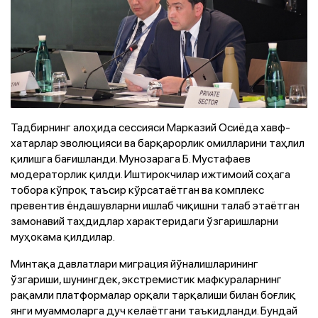
Тадбирнинг алоҳида сессияси Марказий Осиёда хавф-
хатарлар эволюцияси ва барқарорлик омилларини таҳлил
қилишга бағишланди. Мунозарага Б. Мустафаев
модераторлик қилди. Иштирокчилар ижтимоий соҳага
тобора кўпроқ таъсир кўрсатаётган ва комплекс
превентив ёндашувларни ишлаб чиқишни талаб этаётган
замонавий таҳдидлар характеридаги ўзгаришларни
муҳокама қилдилар.
Минтақа давлатлари миграция йўналишларининг
ўзгариши, шунингдек, экстремистик мафкураларнинг
рақамли платформалар орқали тарқалиши билан боғлиқ
янги муаммоларга дуч келаётгани таъкидланди. Бундай