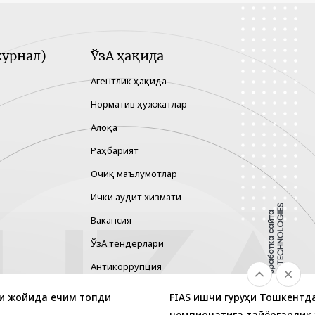
урнал)
ЎзА ҳақида
Агентлик ҳақида
Норматив ҳужжатлар
Алоқа
Раҳбарият
Очиқ маълумотлар
Ички аудит хизмати
Вакансия
ЎзА тендерлари
Антикоррупция
Гендер тенглик
и жойида ечим топди
FIAS ишчи гуруҳи Тошкентд
Хавфларни бошқариш
чемпионатига тайёргарлик