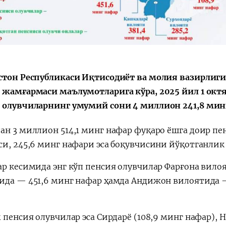
Қарор ва ижро
“Ўзбекистон – 
стратегияси
стон Республикаси Иқтисодиёт ва молия вазирлиг
 жамғармаси маълумотларига кўра, 2025 йил 1 окт
 олувчиларнинг умумий сони 4 миллион 241,8 мин
ан 3 миллион 514,1 минг нафар фуқаро ёшга доир пе
си, 245,6 минг нафари эса боқувчисини йўқотганлик
ар кесимида энг кўп пенсия олувчилар Фарғона вило
ида — 451,6 минг нафар ҳамда Андижон вилоятида 
 пенсия олувчилар эса Сирдарё (108,9 минг нафар), 