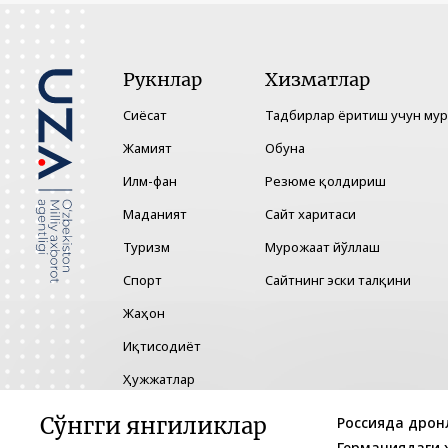
Рукнлар
Хизматлар
Сиёсат
Тадбирлар ёритиш учун му
Жамият
Обуна
Илм-фан
Резюме қолдириш
Маданият
Сайт харитаси
Туризм
Мурожаат йўллаш
Спорт
Сайтнинг эски талқини
Жаҳон
Иқтисодиёт
Ҳужжатлар
Технология
Сўнгги янгиликлар
Россияда дрон
Германиядаги 