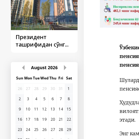
Президент
Президент
ташрифидан сўнг...
ташрифлари
Ўзбеки
пенсия
пенсия
August
2026
Sun
Mon
Tue
Wed
Thu
Fri
Sat
Шулард
пенсия
26
27
28
29
30
31
1
2
3
4
5
6
7
8
Ҳудудл
9
10
11
12
13
14
15
вилоят
16
17
18
19
20
21
22
этади.
23
24
25
26
27
28
29
Энг кам