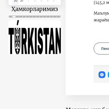
30
31
1
2
3
4
5
(145,2 
Ҳамкорларимиз
Маълум
жараён
Пен