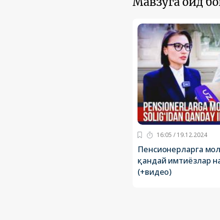
Мавзуга оид б
16:05 / 19.12.2024
Пенсионерларга мол
қандай имтиёзлар н
(+видео)