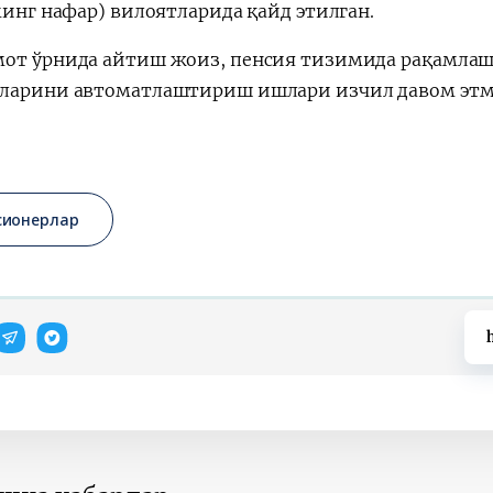
минг нафар) вилоятларида қайд этилган.
от ўрнида айтиш жоиз, пенсия тизимида рақамлаш
ларини автоматлаштириш ишлари изчил давом этм
сионерлар