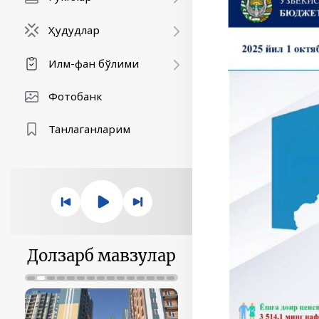
Ҳудудлар
Илм-фан бўлими
Фотобанк
Танлаганларим
Долзарб мавзулар