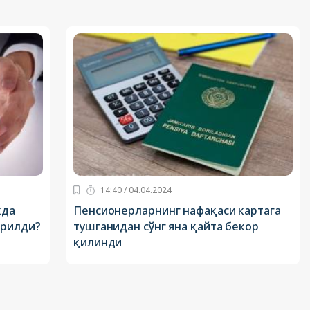
14:40 / 04.04.2024
кда
Пенсионерларнинг нафақаси картага
ирилди?
тушганидан сўнг яна қайта бекор
қилинди