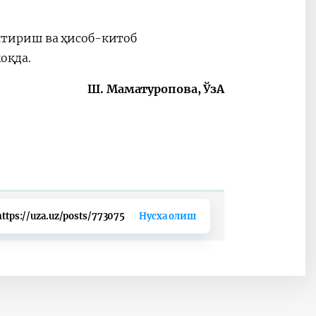
тириш ва ҳисоб-китоб
оқда.
Ш. Маматуропова, ЎзА
https://uza.uz/posts/773075
Нусха олиш