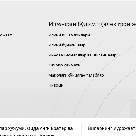
Илм-фан бўлими (электрон ж
рожаат
Илмий иш эълонлари
Илмий йўналишлар
Инновацион ғоялар ва ишланмалар
Таҳрир ҳайъати
Мақолага қўйилган талаблар
Низоми
лар ҳужуми, Ойда янги кратер ва
Ёшларнинг мурожаат
хавфли топилма - Хориж