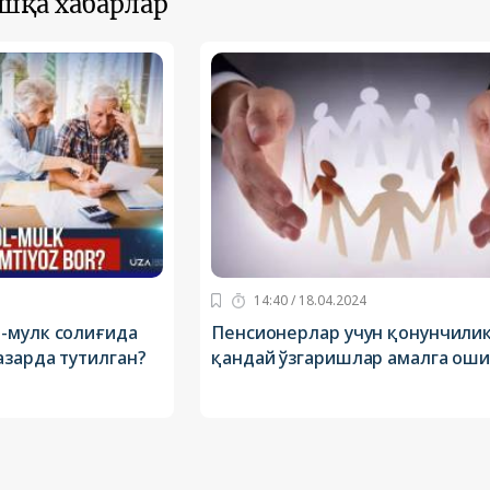
ошқа хабарлар
14:40 / 18.04.2024
-мулк солиғида
Пенсионерлар учун қонунчили
азарда тутилган?
қандай ўзгаришлар амалга ош