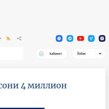
1
1
1
1
1
Кабинет
Ўзбек
сони 4 миллион