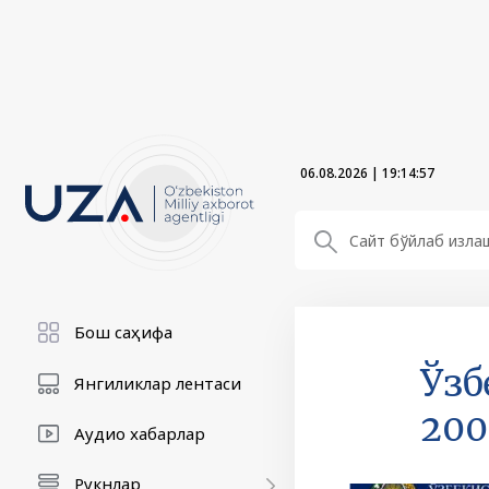
06.08.2026
|
19:14:58
Бош саҳифа
Ўзб
Янгиликлар лентаси
200
Аудио хабарлар
Рукнлар