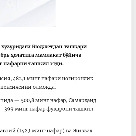
2030”
Президент Шавкат
2026 йил –
Мирзиёев
Маҳаллани
и ҳузуридаги Бюджетдан ташқари
раислигида
ривожланти
ябрь ҳолатига мамлакат бўйича
ўтказилган
жамиятни
г нафарни ташкил этди.
видеоселектор
юксалтириш
йиғилишлари
нсия, 482,1 минг нафари ногиронлик
 пенсиясини олмоқда.
ятида — 500,8 минг нафар, Самарқанд
— 399 минг нафар фуқарони ташкил
Навоий (142,1 минг нафар) ва Жиззах