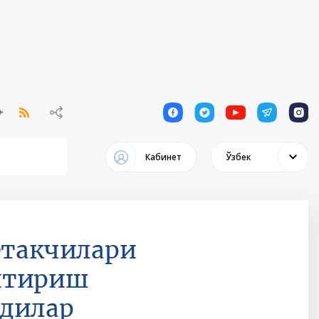
1
1
1
1
1
Кабинет
Ўзбек
етакчилари
йтириш
лдилар