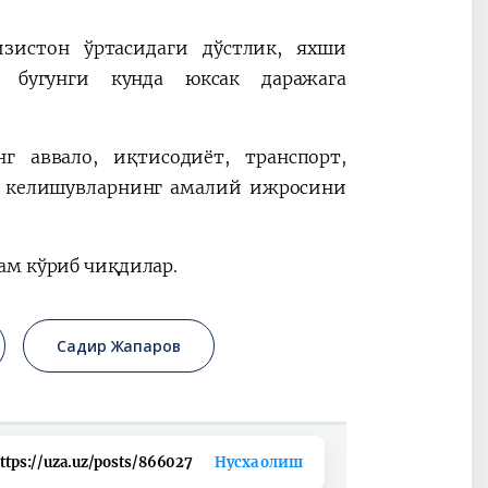
изистон ўртасидаги дўстлик, яхши
 бугунги кунда юксак даражага
г аввало, иқтисодиёт, транспорт,
и келишувларнинг амалий ижросини
ам кўриб чиқдилар.
Садир Жапаров
ttps://uza.uz/posts/866027
Нусха олиш