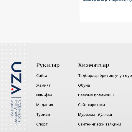
Рукнлар
Хизматлар
Сиёсат
Тадбирлар ёритиш учун му
Жамият
Обуна
Илм-фан
Резюме қолдириш
Маданият
Сайт харитаси
Туризм
Мурожаат йўллаш
Спорт
Сайтнинг эски талқини