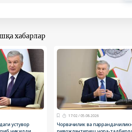
ошқа хабарлар
17:02 / 05.08.2026
даги устувор
Чорвачилик ва паррандачилик
ўриб чиқилди
ривожлантириш чора-тадбирл