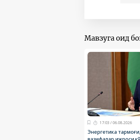
Мавзуга оид б
17:03 / 06.08.2026
Энергетика тармоғи
вазифалар ижроси к