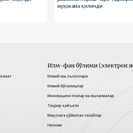
муҳокама қилинди
Илм-фан бўлими (электрон ж
рожаат
Илмий иш эълонлари
Илмий йўналишлар
Инновацион ғоялар ва ишланмалар
Таҳрир ҳайъати
Мақолага қўйилган талаблар
Низоми