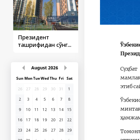
Президент
Президент
ташрифидан сўнг...
ташрифлари
Ўзбеки
Презид
August
2026
Суҳбат
мамлак
Sun
Mon
Tue
Wed
Thu
Fri
Sat
этиб с
26
27
28
29
30
31
1
Ўзбеки
2
3
4
5
6
7
8
минтақ
9
10
11
12
13
14
15
ҳамжам
16
17
18
19
20
21
22
23
24
25
26
27
28
29
Томонл
эттири