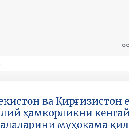
екистон ва Қирғизистон 
алий ҳамкорликни кенга
алаларини муҳокама қи