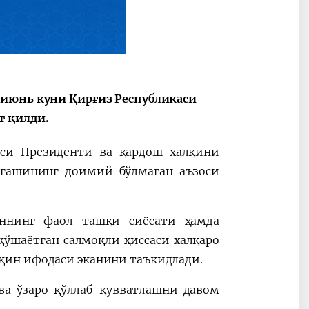
2030”
Президент Шавкат
2026 йил –
Мирзиёев
Маҳаллани
 июнь куни Қирғиз Республикаси
раислигида
ривожланти
т қилди.
ўтказилган
жамиятни
видеоселектор
юксалтириш
аси Президенти ва қардош халқини
йиғилишлари
нгашининг доимий бўлмаган аъзоси
оннинг фаол ташқи сиёсати ҳамда
ўшаётган салмоқли ҳиссаси халқаро
қин ифодаси эканини таъкидлади.
а ўзаро қўллаб-қувватлашни давом