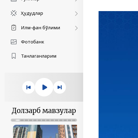
Ҳудудлар
Илм-фан бўлими
Фотобанк
Танлаганларим
Долзарб мавзулар