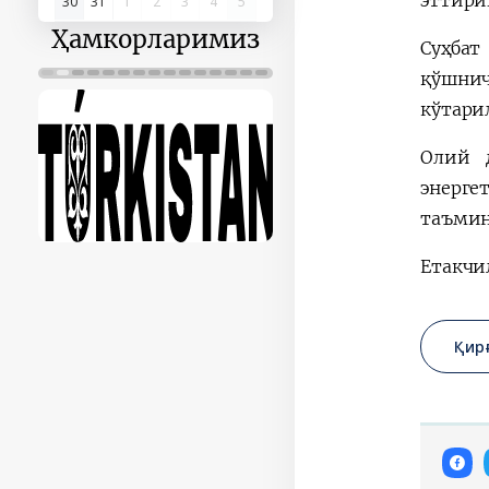
30
31
1
2
3
4
5
Ҳамкорларимиз
Суҳбат
қўшни
кўтари
Олий д
энерге
таъмин
Етакчи
Қир