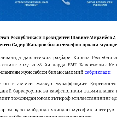
Қарор ва ижро
“Ўзбекистон – 
стратегияси
стон Республикаси Президенти Шавкат Мирзиёев 4
енти Садир Жапаров билан телефон орқали мулоқо
 аввалида давлатимиз раҳбари Қирғиз Республик
атнинг 2027-2028 йилларда БМТ Хавфсизлик Ке
айлангани муносабати билан самимий
табриклади
.
стон етакчиси мазкур муваффақият Қирғизист
авий барқарорлик ва хавфсизликни таъминлашга қ
ият томонидан юксак эътироф этилаётганининг ёр
ар халқаро майдонда яқиндан мувофиқлаштирув в
шга тайёр эканликларини тасдиқладилар.