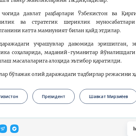
 чоғида давлат раҳбарлари Ўзбекистон ва Қирғ
чилик ва стратегик шериклик муносабатлари
лганини катта мамнуният билан қайд этдилар.
аражадаги учрашувлар давомида эришилган, эн
тика соҳаларида, маданий-гуманитар йўналишдаг
лаш масалаларига алоҳида эътибор қаратилди.
лар бўлажак олий даражадаги тадбирлар режасини ҳ
ғизистон
Президент
Шавкат Мирзиёев
h