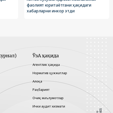
фаолият юритаётгани ҳақидаги
хабарларни инкор этди
урнал)
ЎзА ҳақида
Агентлик ҳақида
Норматив ҳужжатлар
Алоқа
Раҳбарият
Очиқ маълумотлар
Ички аудит хизмати