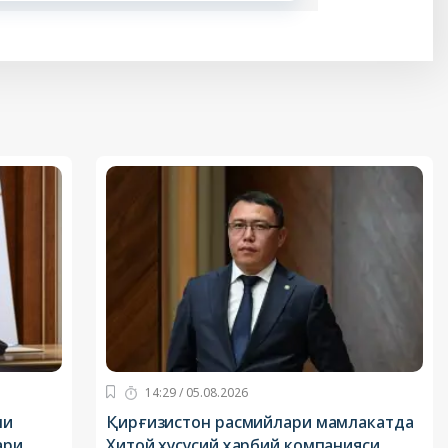
14:29 / 05.08.2026
ни
Қирғизистон расмийлари мамлакатда
ари
Хитой хусусий ҳарбий компанияси