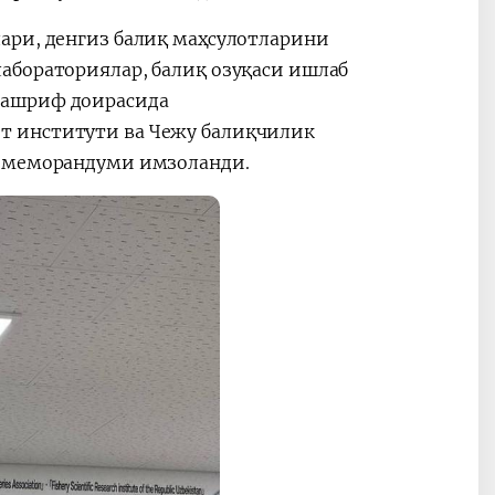
ари, денгиз балиқ маҳсулотларини
абораториялар, балиқ озуқаси ишлаб
Ташриф доирасида
т институти ва Чежу балиқчилик
в меморандуми имзоланди.