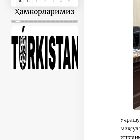
30
31
1
2
3
4
5
Ҳамкорларимиз
Учрашу
маҳсул
ишланм