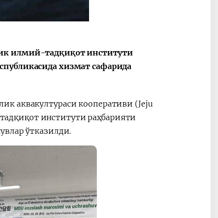
лик илмий-тадқиқот институти
2030”
Президент Шавкат
2026 йил –
спубликасида хизмат сафарида
Мирзиёев
Маҳаллани
раислигида
ривожланти
ўтказилган
жамиятни
ик аквакултураси кооперативи (Jeju
видеоселектор
юксалтириш
йиғилишлари
ий-тадқиқот институти раҳбарияти
увлар ўтказилди.