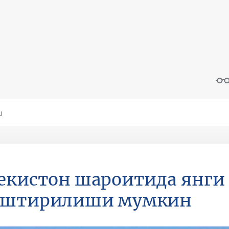
екистон шароитида янги
иштирилиши мумкин