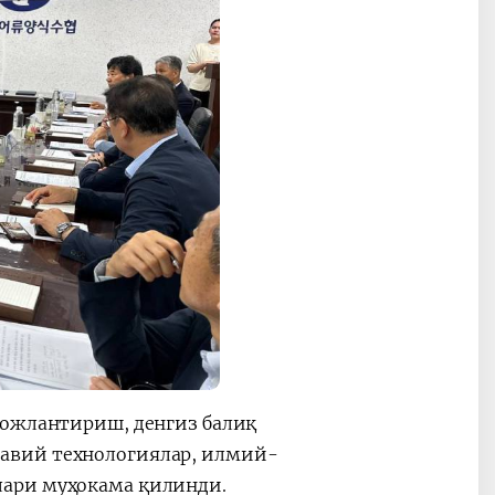
вожлантириш, денгиз балиқ
авий технологиялар, илмий-
лари муҳокама қилинди.