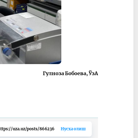
Гулноза Бобоева, ЎзА
ttps://uza.uz/posts/866236
Нусха олиш