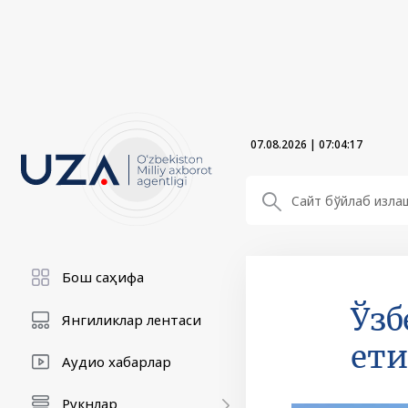
07.08.2026
|
07:04:19
Бош саҳифа
Ўзб
Янгиликлар лентаси
ет
Аудио хабарлар
Рукнлар