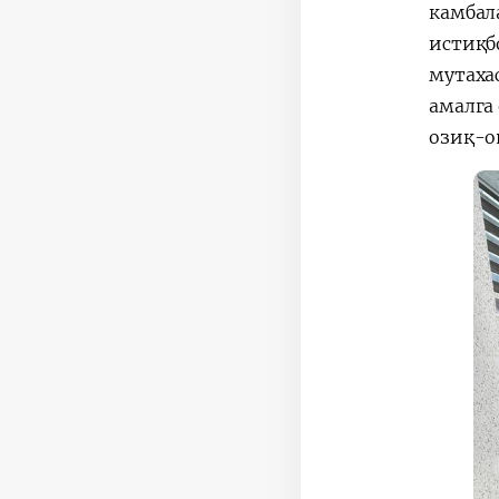
камбал
истиқб
мутаха
амалга
озиқ-о