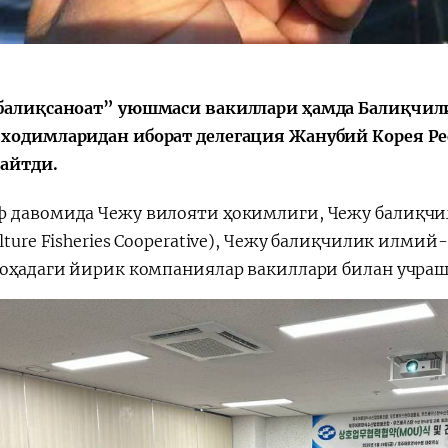
балиқсаноат” уюшмаси вакиллари ҳамда Балиқчи
Қарор ва ижро
“Ўзбекистон – 
ходимларидан иборат делегация Жанубий Корея Ре
стратегияси
қайтди.
 давомида Чежу вилояти ҳокимлиги, Чежу балиқчил
lture Fisheries Cooperative), Чежу балиқчилик илм
соҳадаги йирик компаниялар вакиллари билан учраш