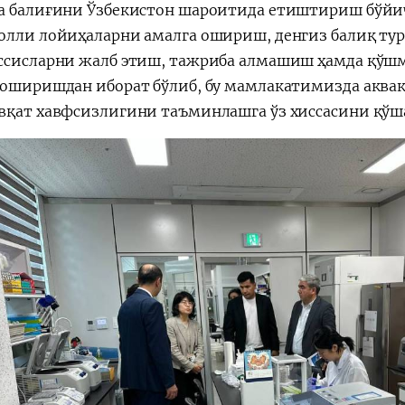
а балиғини Ўзбекистон шароитида етиштириш бўйи
олли лойиҳаларни амалга ошириш, денгиз балиқ т
ссисларни жалб этиш, тажриба алмашиш ҳамда қў
 оширишдан иборат бўлиб, бу мамлакатимизда аква
вқат хавфсизлигини таъминлашга ўз хиссасини қўш