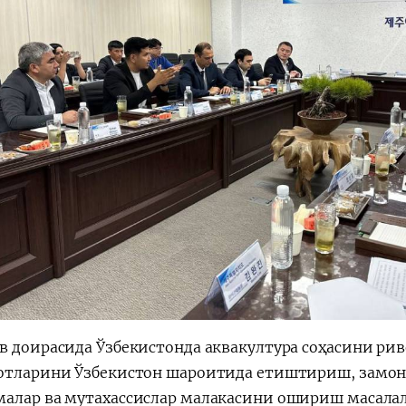
в доирасида Ўзбекистонда аквакултура соҳасини ри
отларини Ўзбекистон шароитида етиштириш, замон
алар ва мутахассислар малакасини ошириш масала