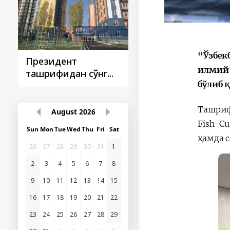
“Ўзбек
Президент
Президент
илмий 
ташрифидан сўнг...
ташрифлари
бўлиб 
Ташриф
August
2026
Fish-Cu
Sun
Mon
Tue
Wed
Thu
Fri
Sat
ҳамда 
26
27
28
29
30
31
1
2
3
4
5
6
7
8
9
10
11
12
13
14
15
16
17
18
19
20
21
22
23
24
25
26
27
28
29