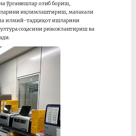
ча ўрганишлар олиб бориш,
урларини иқлимлаштириш, малакали
шма илмий-тадқиқот ишларини
култура соҳасини ривожлантириш ва
ади.