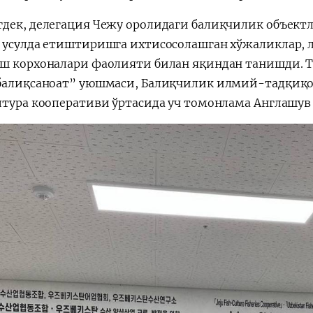
дек, делегация Чежу оролидаги балиқчилик объектл
 усулда етиштиришга ихтисосолашган хўжаликлар, л
ш корхоналари фаолияти билан яқиндан танишди. 
балиқсаноат” уюшмаси, Балиқчилик илмий-тадқиқо
лтура кооперативи ўртасида уч томонлама Англашу