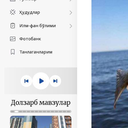
Ҳудудлар
Илм-фан бўлими
Фотобанк
Танлаганларим
Долзарб мавзулар