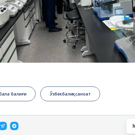
бала балиғи
Ўзбекбалиқсаноат
h