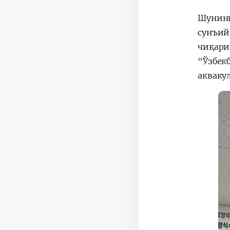
Шунинг
сунъий
чиқари
“Ўзбек
акваку