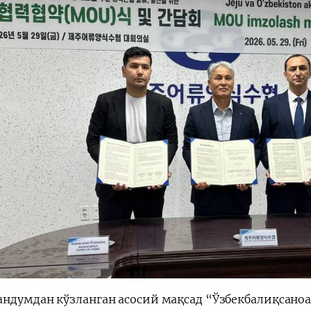
ндумдан кўзланган асосий мақсад “Ўзбекбалиқсано