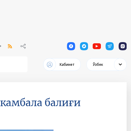
1
1
1
1
1
Кабинет
Ўзбек
 камбала балиғи