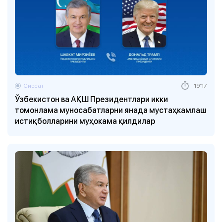
Сиёсат
19:17
Ўзбекистон ва АҚШ Президентлари икки
томонлама муносабатларни янада мустаҳкамлаш
истиқболларини муҳокама қилдилар