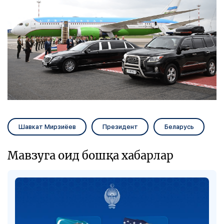
Шавкат Мирзиёев
Президент
Беларусь
Мавзуга оид бошқа хабарлар