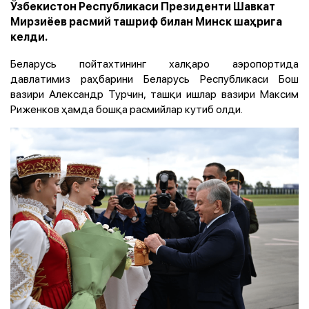
Ўзбекистон Республикаси Президенти Шавкат
Мирзиёев расмий ташриф билан Минск шаҳрига
келди.
Беларусь пойтахтининг халқаро аэропортида
давлатимиз раҳбарини Беларусь Республикаси Бош
вазири Александр Турчин, ташқи ишлар вазири Максим
Риженков ҳамда бошқа расмийлар кутиб олди.