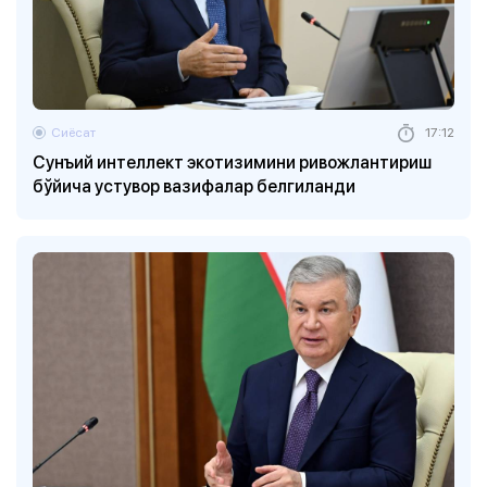
Сиёсат
17:12
Сунъий интеллект экотизимини ривожлантириш
бўйича устувор вазифалар белгиланди