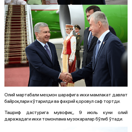
Олий мартабали меҳмон шарафига икки мамлакат давлат
байроқлари кўтарилди ва фахрий қоровул саф тортди.
Ташриф дастурига мувофиқ, 9 июль куни олий
даражадаги икки томонлама музокаралар бўлиб ўтади.