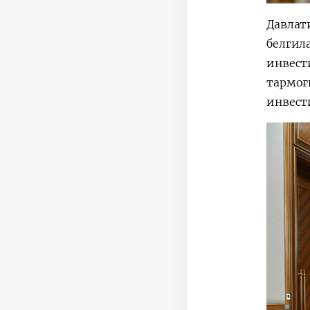
Давлат
белгил
инвес
тармоғ
инвест