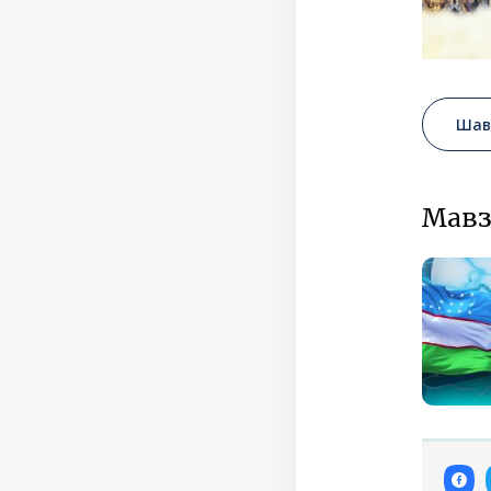
Шав
Мавз