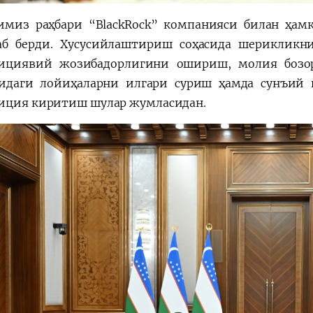
имиз раҳбари “BlackRock” компанияси билан ҳам
аб берди. Хусусийлаштириш соҳасида шериклик
тициявий жозибадорлигини ошириш, молия бозо
идаги лойиҳаларни илгари суриш ҳамда сунъий 
иция киритиш шулар жумласидан.