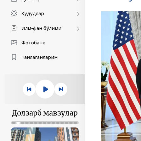
Ҳудудлар
Илм-фан бўлими
Фотобанк
Танлаганларим
Долзарб мавзулар