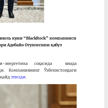
2030”
Президент Шавкат
2026 йил –
Мирзиёев
Маҳаллани
 июль куни “BlackRock” компанияси
раислигида
ривожланти
ори Адебайо Огунлесини қабул
ўтказилган
жамиятни
видеоселектор
юксалтириш
йиғилишлари
ғи-энергетика соҳасида янада
и. Компаниянинг Ўзбекистондаги
 қайд
этилди
.