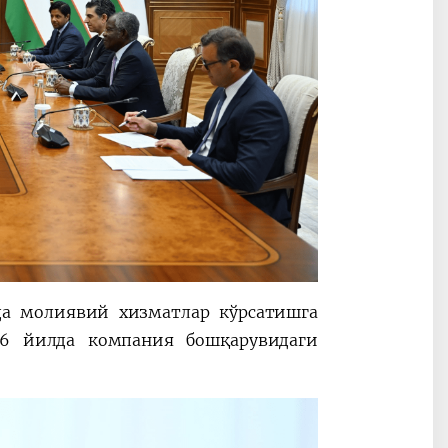
да молиявий хизматлар кўрсатишга
26 йилда компания бошқарувидаги