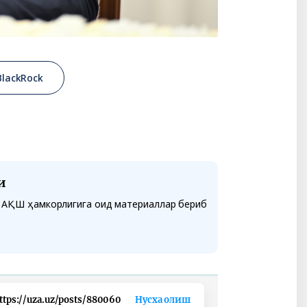
BlackRock
и
а АҚШ ҳамкорлигига оид материаллар бериб
ttps://uza.uz/posts/880060
Нусха олиш