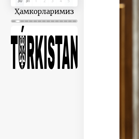
30
31
1
2
3
4
5
Ҳамкорларимиз