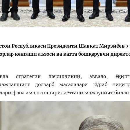
Қарор ва ижро
“Ўзбекистон – 
стратегияси
стон Республикаси Президенти Шавкат Мирзиёев 7
орлар кенгаши аъзоси ва катта бошқарувчи директ
увда стратегик шерикликни, аввало, ёқил
ҳкамлашнинг долзарб масалалари кўриб чиқилд
лари фаол амалга оширилаётгани мамнуният билан