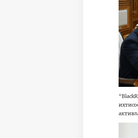
“Black
ихтисо
активл