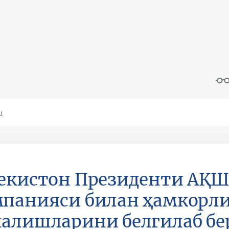
екистон Президенти АҚШ
панияси билан ҳамкорли
алишларини белгилаб бе