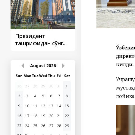
Президент
Президент
ташрифидан сўнг...
ташрифлари
Ўзбеки
директ
қилди.
August
2026
Sun
Mon
Tue
Wed
Thu
Fri
Sat
Учраш
26
27
28
29
30
31
1
муста
лойиҳа
2
3
4
5
6
7
8
9
10
11
12
13
14
15
16
17
18
19
20
21
22
23
24
25
26
27
28
29