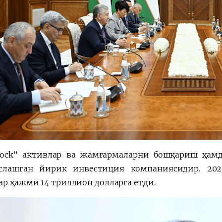
Rock” активлар ва жамғармаларни бошқариш ҳам
слашган йирик инвестиция компаниясидир. 20
ар ҳажми 14 триллион долларга етди.