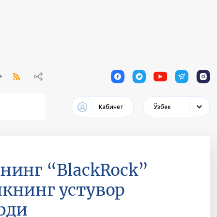
1
1
1
1
1
Кабинет
Ўзбек
нинг “BlackRock”
книнг устувор
рди