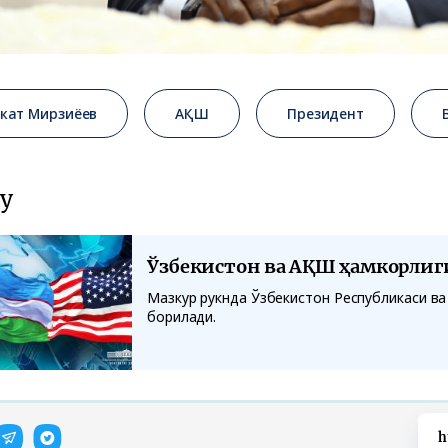
кат Мирзиёев
АҚШ
Президент
у
Ўзбекистон ва АҚШ ҳамкорлиг
Мазкур рукнда Ўзбекистон Республикаси в
борилади.
h