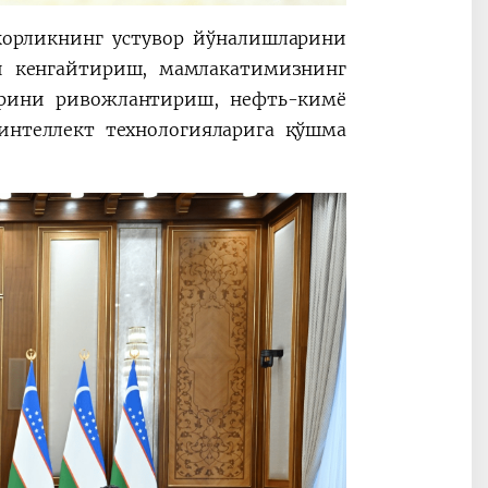
корликнинг устувор йўналишларини
ни кенгайтириш, мамлакатимизнинг
рини ривожлантириш, нефть-кимё
интеллект технологияларига қўшма