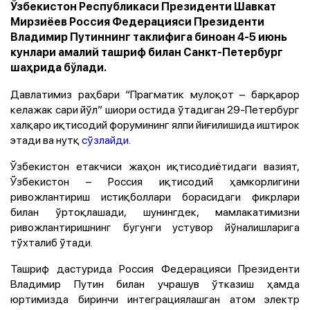
Ўзбекистон Республикаси Президенти Шавкат
Мирзиёев Россия Федерацияси Президенти
Владимир Путиннинг таклифига биноан 4-5 июнь
кунлари амалий ташриф билан Санкт-Петербург
шаҳрида бўлади.
Давлатимиз раҳбари “Прагматик мулоқот – барқарор
келажак сари йўл” шиори остида ўтадиган 29-Петербург
халқаро иқтисодий форумининг ялпи йиғилишида иштирок
этади ва нутқ
сўзлайди
.
Ўзбекистон етакчиси жаҳон иқтисодиётидаги вазият,
Ўзбекистон – Россия иқтисодий ҳамкорлигини
ривожлантириш истиқболлари борасидаги фикрлари
билан ўртоқлашади, шунингдек, мамлакатимизни
ривожлантиришнинг бугунги устувор йўналишларига
тўхталиб ўтади.
Ташриф дастурида Россия Федерацияси Президенти
Владимир Путин билан учрашув ўтказиш ҳамда
юртимизда биринчи интеграциялашган атом электр