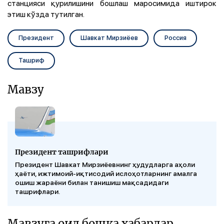
станцияси қурилишини бошлаш маросимида иштирок
этиш кўзда тутилган.
Президент
Шавкат Мирзиёев
Россия
Ташриф
Мавзу
Президент ташрифлари
Президент Шавкат Мирзиёевнинг ҳудудларга аҳоли
ҳаёти, ижтимоий-иқтисодий ислоҳотларнинг амалга
ошиш жараёни билан танишиш мақсадидаги
ташрифлари.
Мавзуга оид бошқа хабарлар