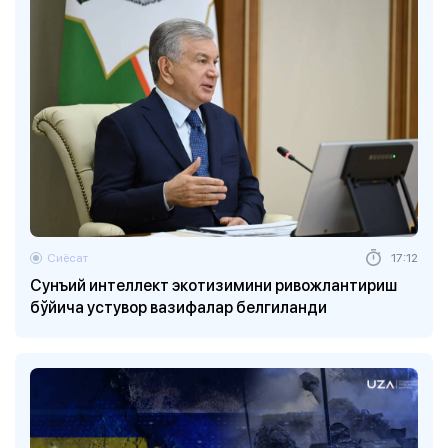
Сиёсат
17:12
Сунъий интеллект экотизимини ривожлантириш
бўйича устувор вазифалар белгиланди