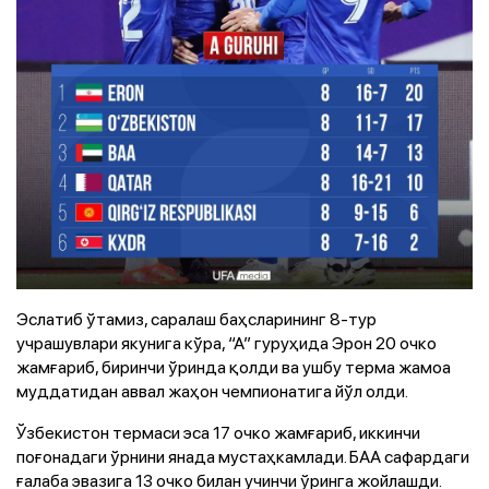
Эслатиб ўтамиз, саралаш баҳсларининг 8-тур
учрашувлари якунига кўра, “А” гуруҳида Эрон 20 очко
жамғариб, биринчи ўринда қолди ва ушбу терма жамоа
муддатидан аввал жаҳон чемпионатига йўл олди.
Ўзбекистон термаси эса 17 очко жамғариб, иккинчи
поғонадаги ўрнини янада мустаҳкамлади. БАА сафардаги
ғалаба эвазига 13 очко билан учинчи ўринга жойлашди.