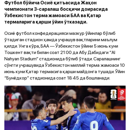
Футбол бўйича Осиё қитъасида Жаҳон
чемпионати 3-саралаш босқичи доирасида
Ўзбекистон терма жамоаси БАА ва Қатар
термаларига қарши ўйин ўтказади.
Осиё футбол конфедерацияси мазкур ўйинлар бўлиб
ўтадиган стадион ҳамда учрашув вақтларини маълум
қилди. Унга кўра, БАА — Ўзбекистон ўйини 5 июнь куни
Тошкент вақти билан соат 21:00 да Абу Дабидаги “Al
Nahyan Stadium” стадионида бўлиб ўтади. Саралашнинг
сўнгги учрашувида Ўзбекистон миллий терма жамоаси 10
июнь куни Қатар термасига қарши майдонга тушади. Ўйин
“Бунёдкор” стадионида соат 18:45 да бошланади.