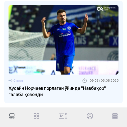
Спорт
09:08 / 03.08.2026
Ҳусайн Норчаев порлаган ўйинда "Навбаҳор"
ғалаба қозонди