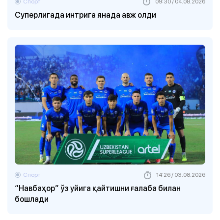
Спорт
09:30 / 04.08.2026
Суперлигада интрига янада авж олди
Спорт
14:26 / 03.08.2026
“Навбаҳор” ўз уйига қайтишни ғалаба билан
бошлади