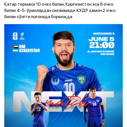
Қатар термаси 10 очко билан, Қирғизистон эса 6 очко
билан 4-5-ўринлардан силжимади. КХДР ҳамон 2 очко
билан сўнгги поғонада бормоқда.