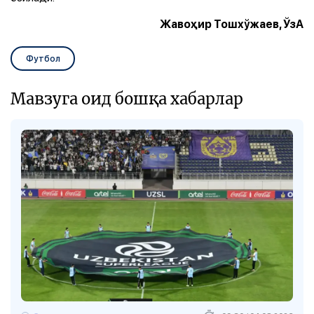
Жавоҳир Тошхўжаев, ЎзА
Футбол
Мавзуга оид бошқа хабарлар