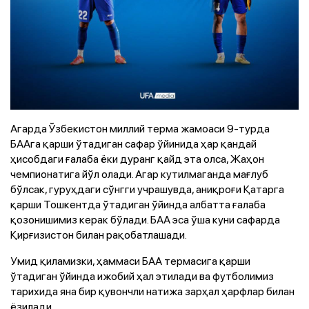
Агарда Ўзбекистон миллий терма жамоаси 9-турда
БААга қарши ўтадиган сафар ўйинида ҳар қандай
ҳисобдаги ғалаба ёки дуранг қайд эта олса, Жаҳон
чемпионатига йўл олади. Агар кутилмаганда мағлуб
бўлсак, гуруҳдаги сўнгги учрашувда, аниқроғи Қатарга
қарши Тошкентда ўтадиган ўйинда албатта ғалаба
қозонишимиз керак бўлади. БАА эса ўша куни сафарда
Қирғизистон билан рақобатлашади.
Умид қиламизки, ҳаммаси БАА термасига қарши
ўтадиган ўйинда ижобий ҳал этилади ва футболимиз
тарихида яна бир қувончли натижа зарҳал ҳарфлар билан
ёзилади.