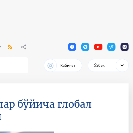
1
1
1
1
1
Кабинет
Ўзбек
ар бўйича глобал
и