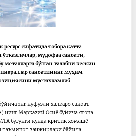
2030”
Президент Шавкат
2026 йил –
Мирзиёев
Маҳаллани
 ресурс сифатида тобора катта
раислигида
ривожланти
 ўтказгичлар, мудофаа саноати,
ўтказилган
жамиятни
 металларга бўлган талабни кескин
видеоселектор
юксалтириш
минераллар саноатининг муҳим
йиғилишлари
позициясини мустаҳкамлаб
ўйича энг нуфузли халқаро саноат
A) нинг Марказий Осиё бўйича ягона
MMTA бугунги кунда критик хомашё
ал таъминот занжирлари бўйича