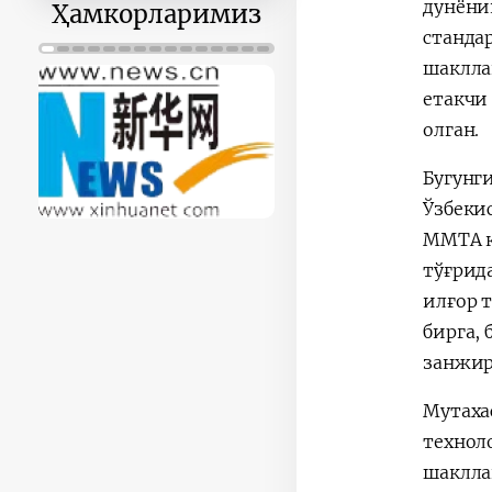
30
31
1
2
3
4
5
дунёни
Ҳамкорларимиз
станда
шаклла
етакчи
олган.
Бугунг
Ўзбеки
MMTA к
тўғрид
илғор 
бирга,
занжир
Мутаха
технол
шаклла