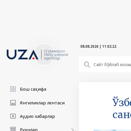
08.08.2026
|
11:02:23
Бош саҳифа
Ўзб
Янгиликлар лентаси
сан
Аудио хабарлар
Рукнлар