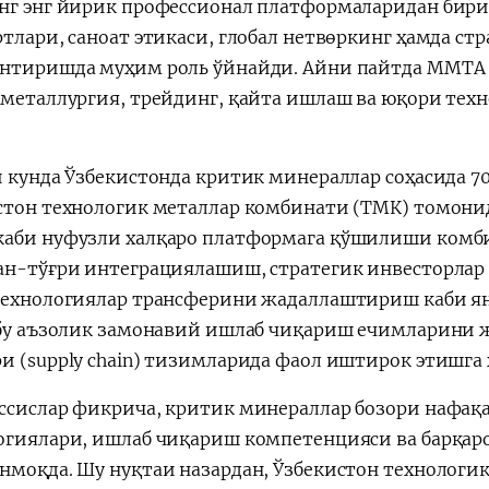
нг энг йирик профессионал платформаларидан бири 
ртлари, саноат этикаси, глобал нетвөркинг ҳамда с
нтиришда муҳим роль ўйнайди. Айни пайтда MMTA 
 металлургия, трейдинг, қайта ишлаш ва юқори тех
и кунда Ўзбекистонда критик минераллар соҳасида 7
стон технологик металлар комбинати (ТМК) томон
аби нуфузли халқаро платформага қўшилиши комбин
ан-тўғри интеграциялашиш, стратегик инвесторлар
технологиялар трансферини жадаллаштириш каби я
 бу аъзолик замонавий ишлаб чиқариш ечимларини 
и (supply chain) тизимларида фаол иштирок этишга
ссислар фикрича, критик минераллар бозори нафақа
огиялари, ишлаб чиқариш компетенцияси ва барқар
нмоқда. Шу нуқтаи назардан, Ўзбекистон технолог