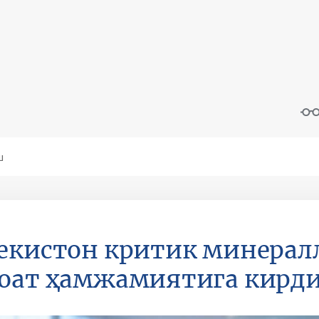
екистон критик минералл
оат ҳамжамиятига кирд