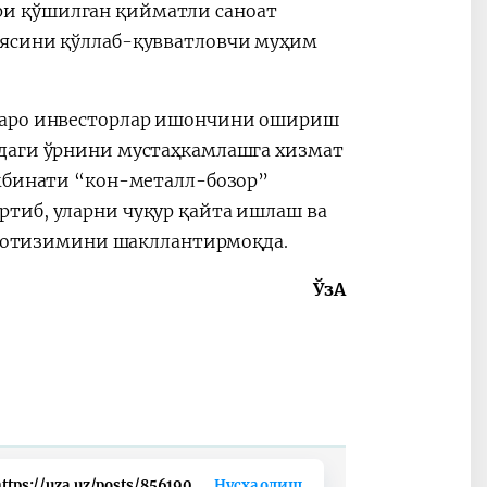
и қўшилган қийматли саноат
иясини қўллаб-қувватловчи муҳим
лқаро инвесторлар ишончини ошириш
идаги ўрнини мустаҳкамлашга хизмат
омбинати “кон-металл-бозор”
тиб, уларни чуқур қайта ишлаш ва
 экотизимини шакллантирмоқда.
ЎзА
ttps://uza.uz/posts/856190
Нусха олиш