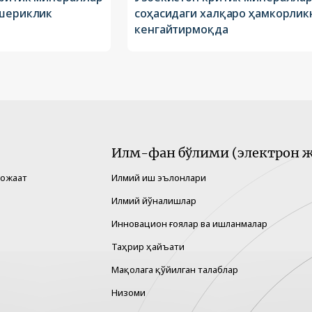
 шериклик
соҳасидаги халқаро ҳамкорлик
кенгайтирмоқда
Илм-фан бўлими (электрон ж
рожаат
Илмий иш эълонлари
Илмий йўналишлар
Инновацион ғоялар ва ишланмалар
Таҳрир ҳайъати
Мақолага қўйилган талаблар
Низоми