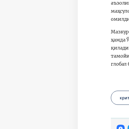
аъзоли
маҳсул
омилди
Мазкур
ҳамда 
қилади
тамойи
глобал
кри