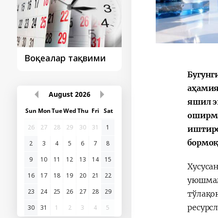
Президент
Президент
ташрифидан сўнг...
ташрифлари
Бугунг
аҳамия
яшил э
August
2026
оширмо
Sun
Mon
Tue
Wed
Thu
Fri
Sat
иштиро
26
27
28
29
30
31
1
бормоқ
2
3
4
5
6
7
8
Хусуса
9
10
11
12
13
14
15
уюшмал
16
17
18
19
20
21
22
тўлақо
23
24
25
26
27
28
29
ресурс