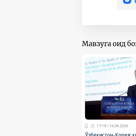
Мавзуга оид б
17:18 / 16.06.2026
Ўзбекистон-Корея: 