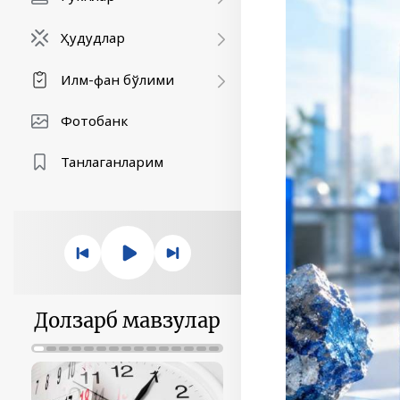
Ҳудудлар
Илм-фан бўлими
Фотобанк
Танлаганларим
Долзарб мавзулар