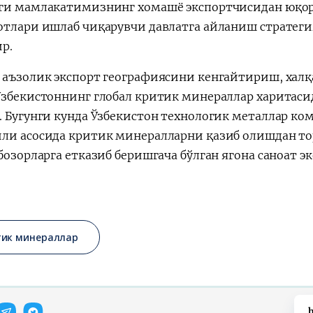
ги мамлакатимизнинг хомашё экспортчисидан юқор
отлари ишлаб чиқарувчи давлатга айланиш стратег
р.
 аъзолик экспорт географиясини кенгайтириш, ха
Ўзбекистоннинг глобал критик минераллар харитас
. Бугунги кунда Ўзбекистон технологик металлар к
ли асосида критик минералларни қазиб олишдан тор
 бозорларга етказиб беришгача бўлган ягона саноат
тик минераллар
h