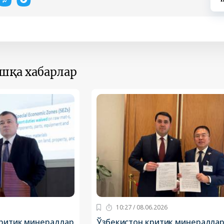
ошқа хабарлар
10:27 / 08.06.2026
критик минераллар
Ўзбекистон критик минералла