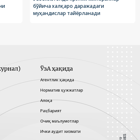
ни
бўйича халқаро даражадаги
муҳандислар тайёрланади
урнал)
ЎзА ҳақида
Агентлик ҳақида
Норматив ҳужжатлар
Алоқа
Раҳбарият
Очиқ маълумотлар
Ички аудит хизмати