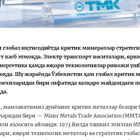
Қарор ва ижро
“Ўзбекистон – 
стратегияси
и глобал иқтисодиётда критик минераллар стратегик
т касб этмоқда. Электр транспорт воситалари, ярим
нергетика ҳамда юқори технологиялар ривожи ушбу
қда. Шу жараёнда Ўзбекистон ҳам глобал критик 
кчиларидан бири сифатида халқаро майдондаги 
да.
н, мамлакатимиз дунёнинг критик металлар бозори б
аридан бири — Minor Metals Trade Association (MMT
нли аъзосига айланди. 1973 йилда ташкил этилган 
лари, юқори технологик металлар ва стратегик глоб