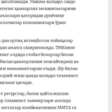
ҳисобланади. Уюшма халқаро савдо
тратегик ҳамкорлик механизмларини
аъзолари қаторидан дунёнинг
нологиялар компаниялари ўрин
0 дан ортиқ истиқболли лойиҳалар
идан амалга оширилмоқда. ТМКнинг
ат олдида глобал бозорлар билан
 билан ҳамкорликни кенгайтириш ва
нги имкониятларни очади. Шу билан
жорий этиш ҳамда халқаро таъминот
 хизмат қилади.
т ресурслар, балки қайта ишлаш
ор таъминот занжирлари асосида
ик металлар комбинатининг MMTA га