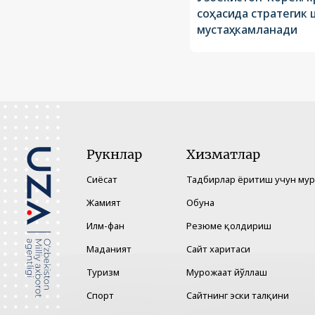
соҳасида стратегик
мустаҳкамланади
Рукнлар
Хизматлар
Сиёсат
Тадбирлар ёритиш учун му
Жамият
Обуна
Илм-фан
Резюме қолдириш
Маданият
Сайт харитаси
Туризм
Мурожаат йўллаш
Спорт
Сайтнинг эски талқини