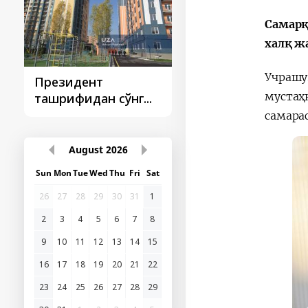
Самарқ
халқ ж
Учрашу
Президент
Президент
мустаҳ
ташрифидан сўнг...
ташрифлари
самара
August
2026
Sun
Mon
Tue
Wed
Thu
Fri
Sat
26
27
28
29
30
31
1
2
3
4
5
6
7
8
9
10
11
12
13
14
15
16
17
18
19
20
21
22
23
24
25
26
27
28
29