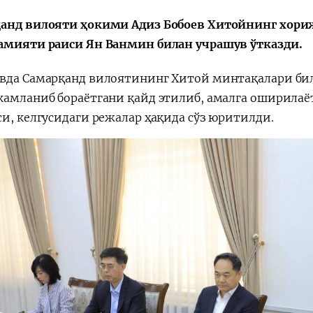
анд вилояти ҳокими Адиз Бобоев Хитойнинг хори
амияти раиси Ян Ванмин билан учрашув ўтказди.
вда Самарқанд вилоятининг Хитой минтақалари би
Қарор ва ижро
“Ўзбекистон – 
камланиб бораётгани қайд этилиб, амалга оширилаё
стратегияси
си, келгусидаги режалар ҳақида сўз юритилди.