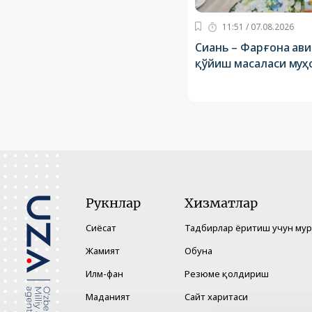
11:51 / 07.08.2026
Сиань – Фарғона ав
қўйиш масаласи муҳ
Рукнлар
Хизматлар
Сиёсат
Тадбирлар ёритиш учун му
Жамият
Обуна
Илм-фан
Резюме қолдириш
Маданият
Сайт харитаси