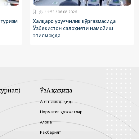
11:53 / 06.08.2026
 туризм
Халқаро уруғчилик кўргазмасида
Ўзбекистон салоҳияти намойиш
этилмоқда
урнал)
ЎзА ҳақида
Агентлик ҳақида
Норматив ҳужжатлар
Алоқа
Раҳбарият