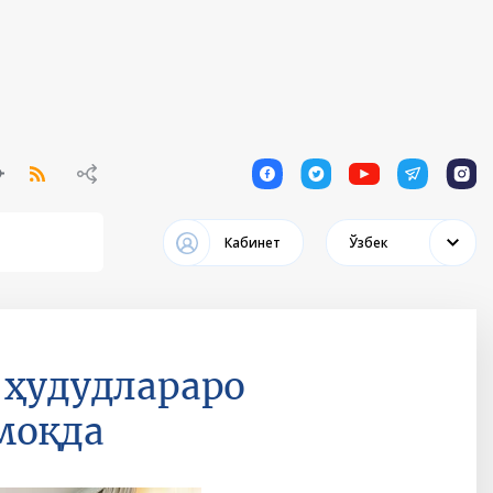
1
1
1
1
1
Кабинет
Ўзбек
 ҳудудлараро
моқда