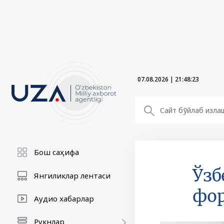
07.08.2026
|
21:48:24
Бош саҳифа
Ўзб
Янгиликлар лентаси
фор
Аудио хабарлар
Рукнлар