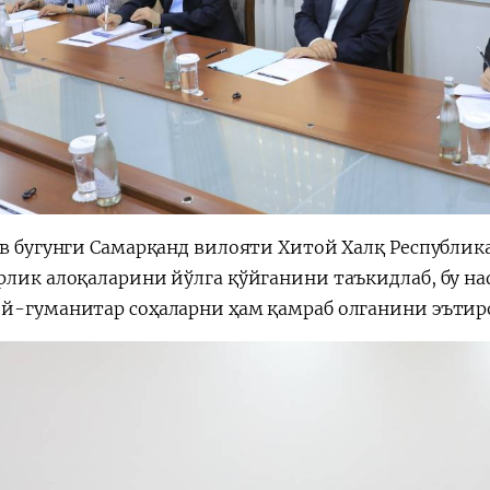
ев бугунги Самарқанд вилояти Хитой Халқ Республик
рлик алоқаларини йўлга қўйганини таъкидлаб, бу н
й-гуманитар соҳаларни ҳам қамраб олганини эътир