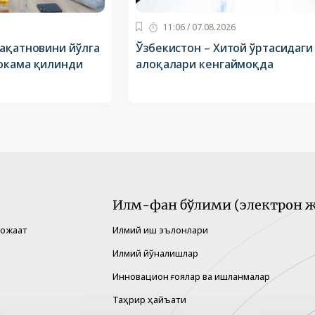
11:06 / 07.08.2026
иақатновини йўлга
Ўзбекистон – Хитой ўртасидаги
окама қилинди
алоқалари кенгаймоқда
Илм-фан бўлими (электрон ж
рожаат
Илмий иш эълонлари
Илмий йўналишлар
Инновацион ғоялар ва ишланмалар
Таҳрир ҳайъати