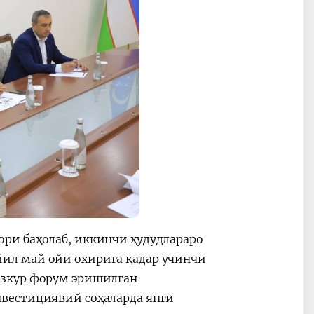
ри баҳолаб, иккинчи ҳудудлараро
ил май ойи охирига қадар учинчи
азкур форум эришилган
вестициявий соҳаларда янги