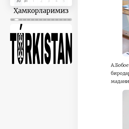
30
31
1
2
3
4
5
Ҳамкорларимиз
А.Бобо
бирода
мадани