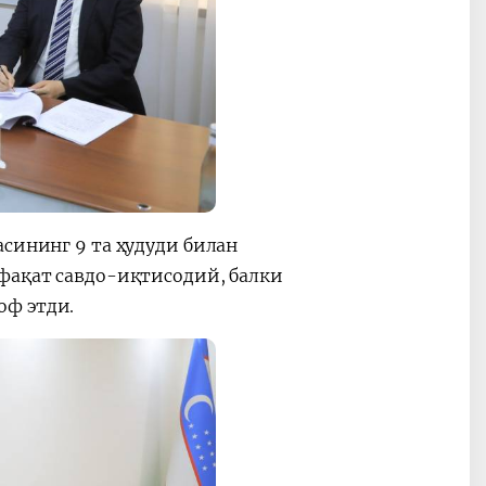
асининг 9 та ҳудуди билан
афақат савдо-иқтисодий, балки
оф этди.