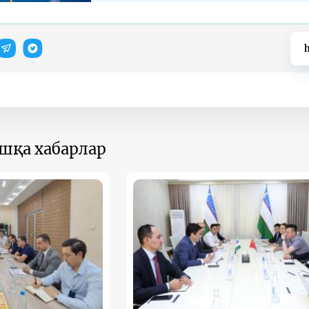
h
ошқа хабарлар