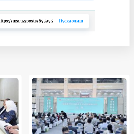
ttps://uza.uz/posts/855955
Нусха олиш