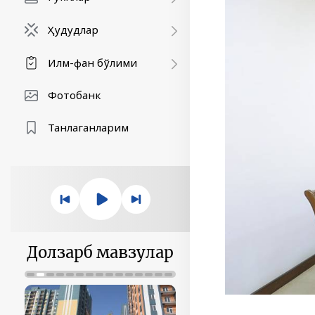
Ҳудудлар
Илм-фан бўлими
Фотобанк
Танлаганларим
Долзарб мавзулар