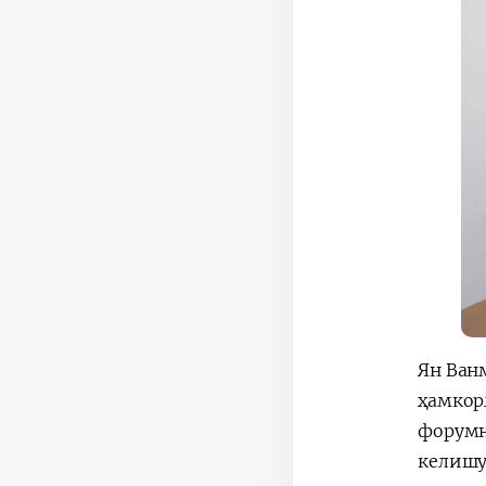
Ян Ван
ҳамкор
форумн
келишу