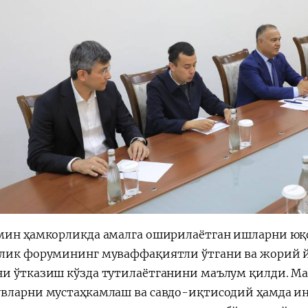
мин ҳамкорликда амалга оширилаётган ишларни юқо
лик форумининг муваффақиятли ўтгани ва жорий й
и ўтказиш кўзда тутилаётганини маълум қилди. М
вларни мустаҳкамлаш ва савдо-иқтисодий ҳамда ин