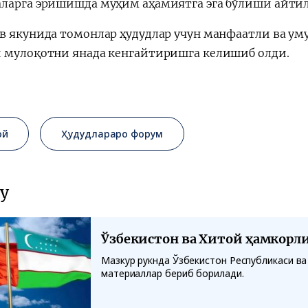
ларга эришишда муҳим аҳамиятга эга бўлиши айтил
в якунида томонлар ҳудудлар учун манфаатли ва ум
 мулоқотни янада кенгайтиришга келишиб олди.
ой
Ҳудудлараро форум
у
Ўзбекистон ва Хитой ҳамкорл
Мазкур рукнда Ўзбекистон Республикаси ва
материаллар бериб борилади.