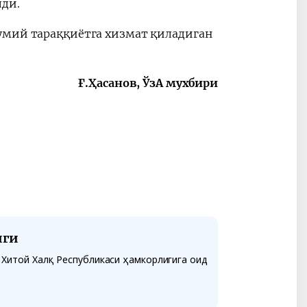
ди.
умий тараққиётга хизмат қиладиган
Ғ.Ҳасанов, ЎзА мухбири
иги
 Хитой Халқ Республикаси ҳамкорлигига оид