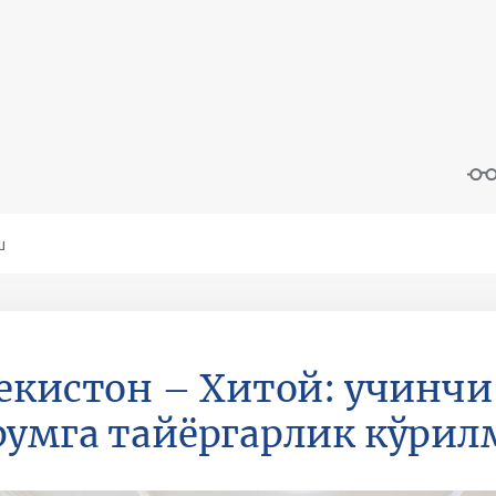
екистон – Хитой: учинчи
умга тайёргарлик кўрил