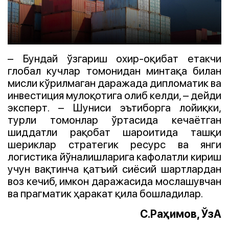
– Бундай ўзгариш охир-оқибат етакчи
глобал кучлар томонидан минтақа билан
мисли кўрилмаган даражада дипломатик ва
инвестиция мулоқотига олиб келди, – дейди
эксперт. – Шуниси эътиборга лойиқки,
турли томонлар ўртасида кечаётган
шиддатли рақобат шароитида ташқи
шериклар стратегик ресурс ва янги
логистика йўналишларига кафолатли кириш
учун вақтинча қатъий сиёсий шартлардан
воз кечиб, имкон даражасида мослашувчан
ва прагматик ҳаракат қила бошладилар.
С.Раҳимов, ЎзА