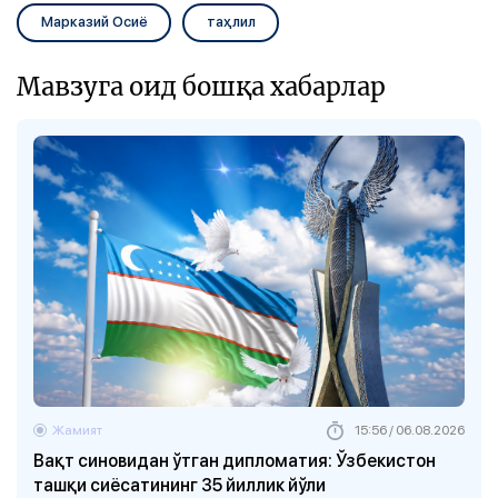
Марказий Осиё
таҳлил
Мавзуга оид бошқа хабарлар
Жамият
15:56 / 06.08.2026
Вақт синовидан ўтган дипломатия: Ўзбекистон
ташқи сиёсатининг 35 йиллик йўли