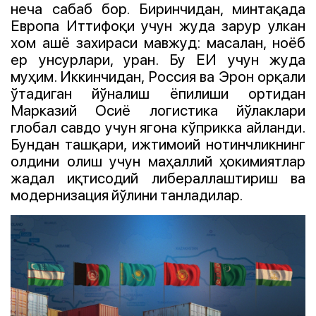
неча сабаб бор. Биринчидан, минтақада
Европа Иттифоқи учун жуда зарур улкан
хом ашё захираси мавжуд: масалан, ноёб
ер унсурлари, уран. Бу ЕИ учун жуда
муҳим. Иккинчидан, Россия ва Эрон орқали
ўтадиган йўналиш ёпилиши ортидан
Марказий Осиё логистика йўлаклари
глобал савдо учун ягона кўприкка айланди.
Бундан ташқари, ижтимоий нотинчликнинг
олдини олиш учун маҳаллий ҳокимиятлар
жадал иқтисодий либераллаштириш ва
модернизация йўлини танладилар.