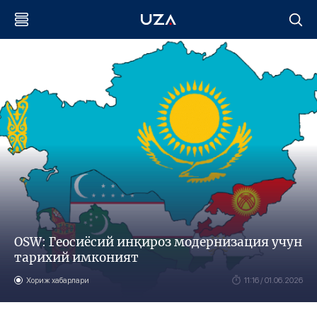
OSW: Геосиёсий инқироз модернизация учун
тарихий имконият
Хориж хабарлари
11:16 / 01.06.2026