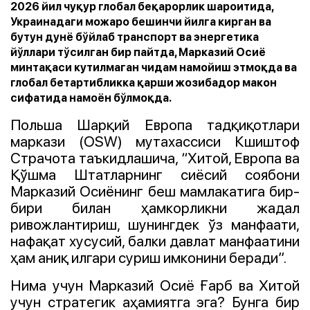
2026 йил чуқур глобал беқарорлик шароитида,
Украинадаги можаро бешинчи йилга кирган ва
бутун дунё бўйлаб транспорт ва энергетика
йўллари тўсилган бир пайтда, Марказий Осиё
минтақаси кутилмаган чидам намойиш этмоқда ва
глобал бетартибликка қарши жозибадор макон
сифатида намоён бўлмоқда.
Польша Шарқий Европа тадқиқотлари
маркази (OSW) мутахассиси Кшиштоф
Страчота таъкидлашича, “Хитой, Европа ва
Қўшма Штатларнинг сиёсий соябони
Марказий Осиёнинг беш мамлакатига бир-
бири билан ҳамкорликни жадал
ривожлантириш, шунингдек ўз манфаати,
нафақат хусусий, балки давлат манфаатини
ҳам аниқ илгари суриш имконини беради”.
Нима учун Марказий Осиё Ғарб ва Хитой
учун стратегик аҳамиятга эга? Бунга бир