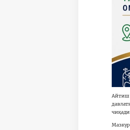
Айтиш 
давлат
чиқади
Мазкур