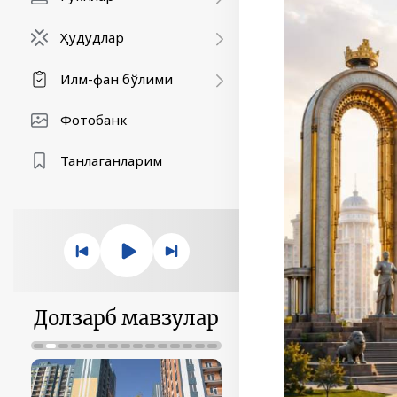
Ҳудудлар
Илм-фан бўлими
Фотобанк
Танлаганларим
Долзарб мавзулар