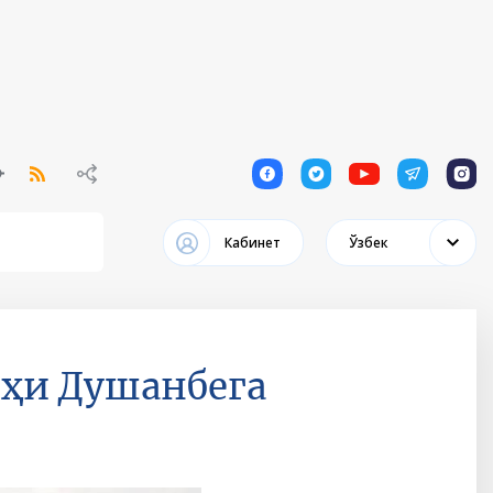
1
1
1
1
1
Кабинет
Ўзбек
ҳи Душанбега