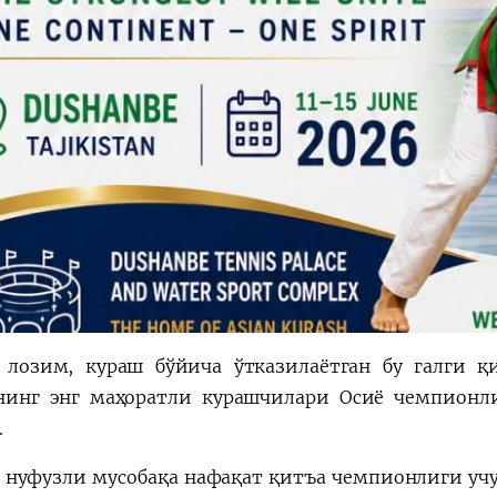
лозим, кураш бўйича ўтказилаётган бу галги қ
нинг энг маҳоратли курашчилари Осиё чемпионл
.
 нуфузли мусобақа нафақат қитъа чемпионлиги учун