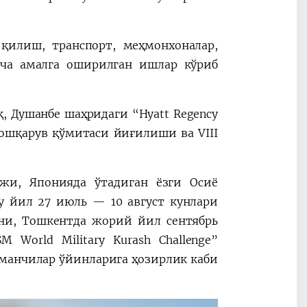
 қилиш, транспорт, меҳмонхоналар,
ича амалга оширилган ишлар кўриб
, Душанбе шаҳридаги “Hyatt Regency
ошқарув қўмитаси йиғилиши ва VIII
жи, Японияда ўтадиган ёзги Осиё
у йил 27 июль — 10 август кунлари
ини, Тошкентда жорий йил сентябрь
 World Military Kurash Challenge”
манчилар ўйинларига ҳозирлик каби