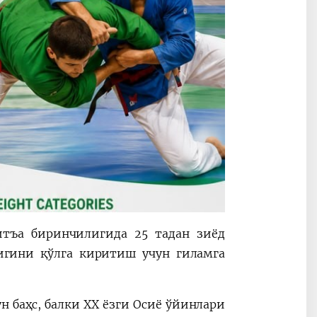
итъа биринчилигида 25 тадан зиёд
игини қўлга киритиш учун гиламга
 баҳс, балки XX ёзги Осиё ўйинлари