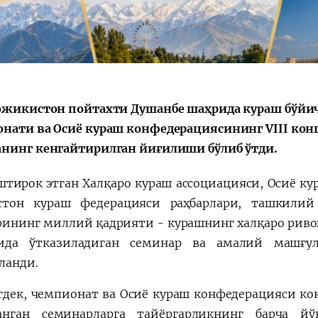
Қарор ва ижро
“Ўзбекистон – 
стратегияси
ожикистон пойтахти Душанбе шаҳрида кураш бўйича
нати ва Осиё кураш конфедерациясининг VIII кон
нинг кенгайтирилган йиғилиши бўлиб ўтди.
штирок этган Халқаро кураш ассоциацияси, Осиё к
стон кураш федерацияси раҳбарлари, ташкили
рининг миллий қадрияти - курашнинг халқаро риво
сида ўтказиладиган семинар ва амалий машғул
ланди.
дек, чемпионат ва Осиё кураш конфедерацияси конг
анган семинарларга тайёргарликнинг барча й