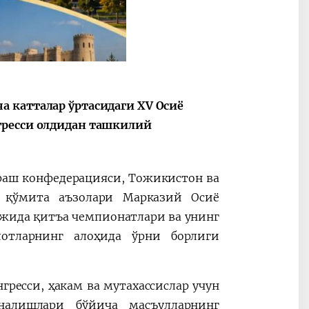
2030”
Президент Шавкат
2026 йил –
Мирзиёев
Маҳаллани
 катталар ўртасидаги XV Осиё
раислигида
ривожланти
гресси олдидан ташкилий
ўтказилган
жамиятни
видеоселектор
юксалтириш
йиғилишлари
ураш конфедерацияси, Тожикистон ва
й қўмита аъзолари Марказий Осиё
жида қитъа чемпионатлари ва унинг
отларнинг алоҳида ўрни борлиги
ресси, ҳакам ва мутахассислар учун
ўналишлари бўйича масъулларнинг