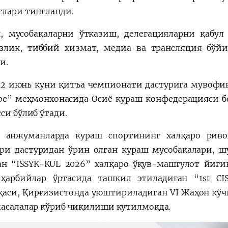
тлари тингланди.
н, мусобақаларни ўтказиш, делегацияларни қабул
злик, тиббий хизмат, медиа ва трансляция бўй
и.
 12 июнь куни қитъа чемпионати дастурига мувофиқ
be” меҳмонхонасида Осиё кураш конфедерацияси б
си бўлиб ўтади.
 анжуманларда кураш спортининг халқаро риво
ри дастуридан ўрин олган кураш мусобақалари, ш
ан “ISSYK-KUL 2026” халқаро ўқув-машғулот йиғ
ҳарбийлар ўртасида ташкил этиладиган “1st CISM
қаси, Қирғизистонда уюштириладиган VI Жаҳон кўч
масалалар кўриб чиқилиши кутилмоқда.