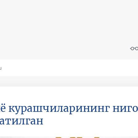
ё курашчиларининг ниго
атилган