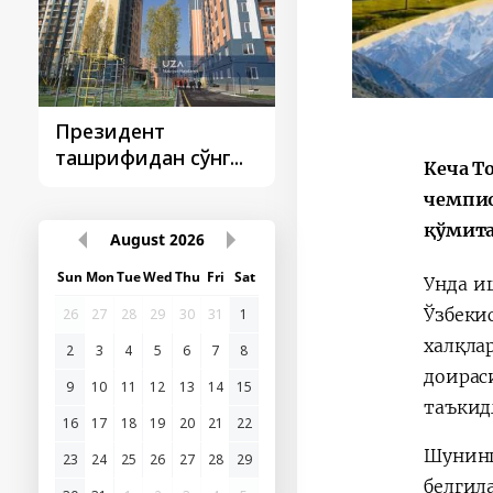
Президент
Президент
ташрифидан сўнг...
ташрифлари
Кеча Т
чемпио
қўмита
August
2026
Sun
Mon
Tue
Wed
Thu
Fri
Sat
Унда и
Ўзбеки
26
27
28
29
30
31
1
халқла
2
3
4
5
6
7
8
доира
9
10
11
12
13
14
15
таъкид
16
17
18
19
20
21
22
Шунинг
23
24
25
26
27
28
29
белгил