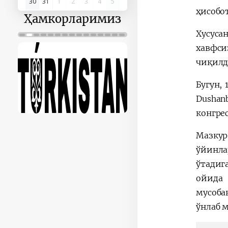
30
31
1
2
3
4
5
ҳисобо
Ҳамкорларимиз
Хусуса
хавфси
чиқилд
Бугун,
Dushan
конгрес
Мазкур
ўйинла
ўтадиг
ойида 
мусоба
ўнлаб 