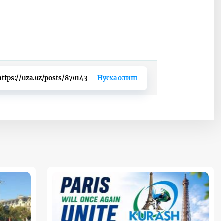
https://uza.uz/posts/870143
Нусха олиш