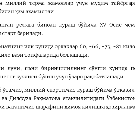
н миллий терма жамоалар учун муҳим тайёргар
билан ҳам аҳамиятли.
анган режага биноан кураш бўйича XV Осиё чемп
 старт берилади.
натнинг илк кунида эркаклар 60, -66, -73, -81 кило
 кило вазн тоифаларида беллашади.
и куни, яъни биринчиликнинг сўнгги кунида п
нг энг кучлиси бўлиш учун ўзаро рақобатлашади.
б ўтамиз, миллий спортимиз кураш бўйича ўтказил
 ва Дилфуза Раҳматова етакчилигидаги Ўзбекистон
ри ватанимиз шарафини ҳимоя қилишга ҳозирланмо