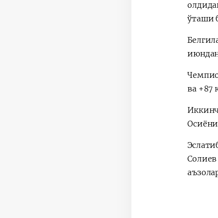
олдида
ўташи 
Белгил
июндан
Чемпио
ва +87
Иккинч
Осиёни
Эслати
Солиев
аъзола