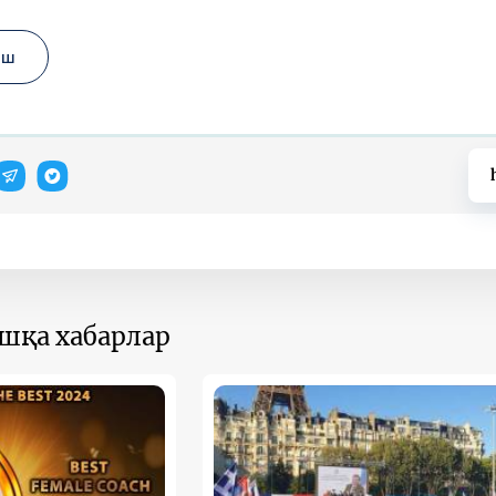
аш
ошқа хабарлар