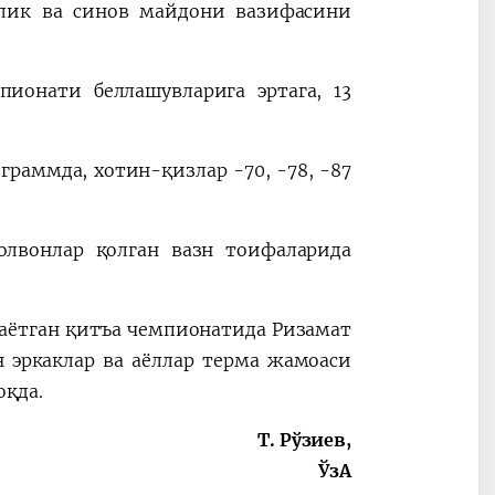
лик ва синов майдони вазифасини
ионати беллашувларига эртага, 13
граммда, хотин-қизлар -70, -78, -87
олвонлар қолган вазн тоифаларида
аётган қитъа чемпионатида Ризамат
 эркаклар ва аёллар терма жамоаси
қда.
Т. Рўзиев,
ЎзА