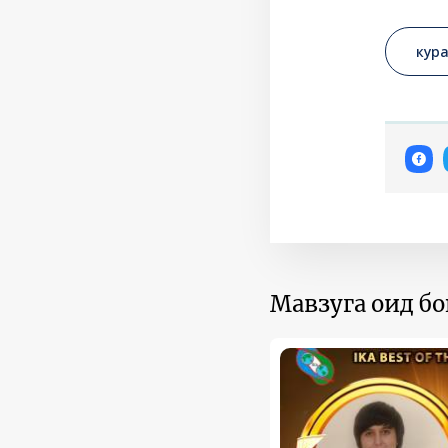
кур
Мавзуга оид б