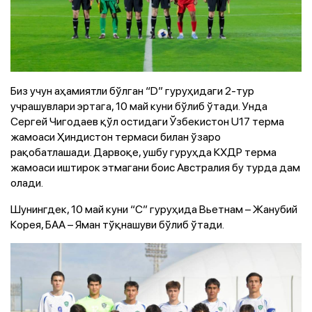
Биз учун аҳамиятли бўлган “D” гуруҳидаги 2-тур
учрашувлари эртага, 10 май куни бўлиб ўтади. Унда
Сергей Чигодаев қўл остидаги Ўзбекистон U17 терма
жамоаси Ҳиндистон термаси билан ўзаро
рақобатлашади. Дарвоқе, ушбу гуруҳда КХДР терма
жамоаси иштирок этмагани боис Австралия бу турда дам
олади.
Шунингдек, 10 май куни “C” гуруҳида Вьетнам – Жанубий
Корея, БАА – Яман тўқнашуви бўлиб ўтади.