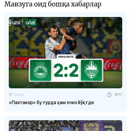
Мавзуга оид бошқа хабарлар
Спорт
10:17
«Пахтакор» бу турда ҳам очко йўқтди