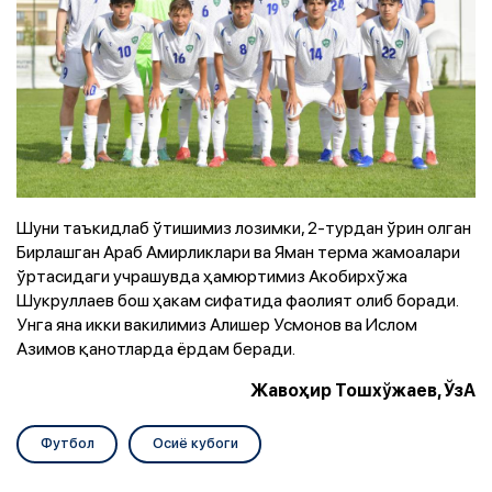
Шуни таъкидлаб ўтишимиз лозимки, 2-турдан ўрин олган
Бирлашган Араб Амирликлари ва Яман терма жамоалари
ўртасидаги учрашувда ҳамюртимиз Акобирхўжа
Шукруллаев бош ҳакам сифатида фаолият олиб боради.
Унга яна икки вакилимиз Алишер Усмонов ва Ислом
Азимов қанотларда ёрдам беради.
Жавоҳир Тошхўжаев, ЎзА
Футбол
Осиё кубоги