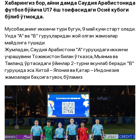
Хабарингиз бор, айни дамда Саудия Арабистонида
футбол бўйича U17 ёш тоифасидаги Осиё кубоги
бўлиб ўтмоқда.
Мусобақанинг иккинчи тури бугун, 9 май куни старт олади.
Унда “А” ва “B” гуруҳларидан жой олган жамоалар
майдонга тушади.
Жумладан, Саудия Арабистони "A" гуруҳидаги иккинчи
учрашувини Тожикистон билан ўтказса, Мьянма ва
Таиланд ўртасидаги ўйинлар 2-турни якунлаб беради. "B"
гуруҳида эса Хитой – Япония ва Қатар – Индонезия
жамоалари баҳсига гувоҳ бўламиз.