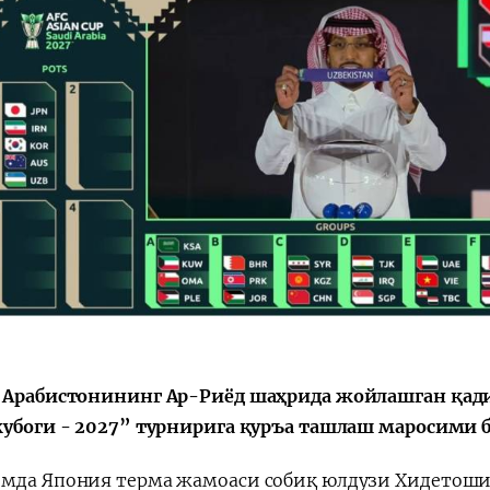
 Арабистонининг Ар-Риёд шаҳрида жойлашган қад
кубоги - 2027” турнирига қуръа ташлаш маросими б
мда Япония терма жамоаси собиқ юлдузи Хидетоши 