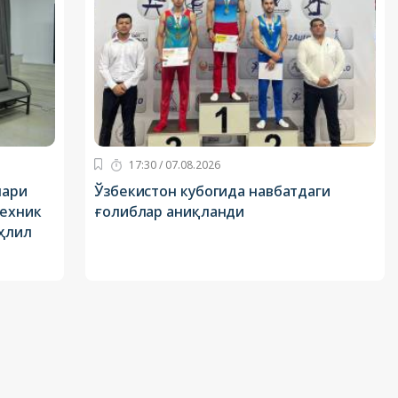
17:30 / 07.08.2026
лари
Ўзбекистон кубогида навбатдаги
техник
ғолиблар аниқланди
ҳлил