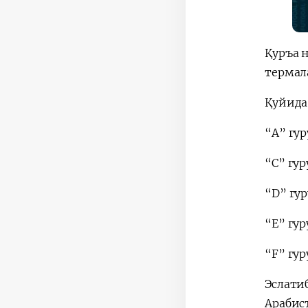
Қуръа 
термала
Қуйида
“А” гур
“С” гур
“D” гу
“Е” гу
“F” гур
Эслати
Арабис