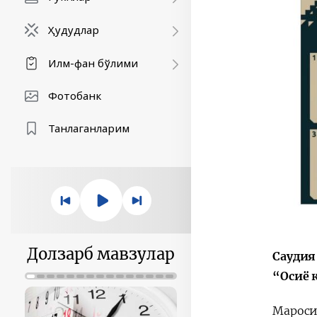
Ҳудудлар
Илм-фан бўлими
Фотобанк
Танлаганларим
Долзарб мавзулар
Саудия
“Осиё 
Мароси