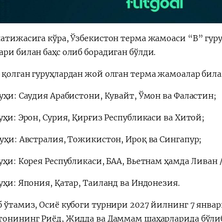
натижасига кўра, Ўзбекистон терма жамоаси “В” гур
ри билан баҳс олиб борадиган бўлди.
 қолган гуруҳлардан жой олган терма жамоалар бил
уҳи: Саудия Арабистони, Кувайт, Ўмон ва Фаластин;
уҳи: Эрон, Сурия, Қирғиз Республикаси ва Хитой;
руҳи: Австралия, Тожикистон, Ироқ ва Сингапур;
руҳи: Корея Республикаси, БАА, Вьетнам ҳамда Ливан
уҳи: Япония, Қатар, Таиланд ва Индонезия.
б ўтамиз, Осиё кубоги турнири 2027 йилнинг 7 январ
тонининг Риёд, Жидда ва Даммам шаҳарларида бўлиб