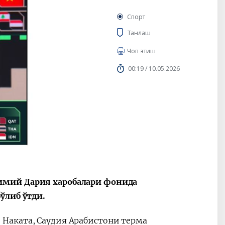
Спорт
Танлаш
Чоп этиш
00:19 / 10.05.2026
имий Дария харобалари фонида
ўлиб ўтди.
Наката, Саудия Арабистони терма