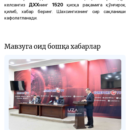
келсангиз
нинг
қисқа рақамига қўнғироқ
ДХХ
1520
қилиб, хабар беринг. Шахсингизнинг сир сақланиши
кафолатланади.
Мавзуга оид бошқа хабарлар