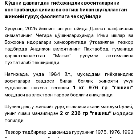
Қўшни давлатдан гиёҳвандлик воситаларини
контрабанда қилиш ва сотиш билан шуғулланган
жиноий гуруҳ фаолиятига чек қўйилди
Хусусан, 2025 йилнинг август ойида Давлат хавфсизлик
хизматининг Чегара қўшинлариҳамда Ички ишлар ва
Божхона идоралари ҳамкорлигида ўтказилган тезкор
тадбирда Андижон вилоятининг Пахтаобод туманида
ҳаракатланаётган “Матиз” русумли автомашина
тўхтатилиб текширилди.
Натижада, унда 1984 й.т., муқаддам гиёҳвандлик
воситалари савдоси билан боғлиқ жинояти учун
судланган шахсга тегишли
1 кг 976 гр “гашиш”
моддаси ва электрон тарози борлиги аниқланди.
Шунингдек, у жиноий гуруҳ етакчиси экани маълум бўлиб,
унинг яшаш манзилидан
моддаси
2 кг 236 гр “гашиш”
топилди.
Тезкор тадбирлар давомида гуруҳнинг 1975, 1976, 1993