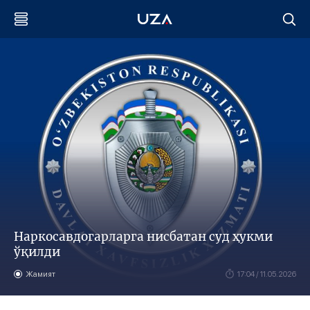
Наркосавдогарларга нисбатан суд ҳукми
ўқилди
Жамият
17:04 / 11.05.2026