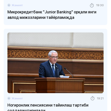
Жамият
19:30
Микрокредитбанк "Junior Banking" орқали янги
авлод мижозларини тайёрламоқда
Жамият
19:21
Ногиронлик пенсиясини тайинлаш тартиби
соддалаштирилади