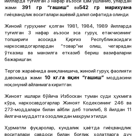
йилларда туғилган 3 нафар аъзоси ҳам ушланиб, улардан
жами
ва
391 гр “гашиш”
542 гр марихуана
гиёҳвандлик воситалари ашёвий далил сифатида олинди.
Жиноий гуруҳнинг қолган 1981, 1984, 1989 йилларда
туғилган 3 нафар аъзоси эса гуруҳ етакчисининг
топшириғи асосида Қирғиз Республикасидаги
наркосавдогарлардан “товар”ни олиш, чегарадан
ўтказиш ва манзилга етказиб бериш вазифаларни
бажаришган.
Тергов жараёнида аниқланишича, жиноий гуруҳ фаолияти
давомида жами
моддасини
10 кг.га яқин “гашиш”
ноқонуний айланмага киритган.
Жиноят ишлари бўйича Избоскан туман суди ҳукмига
кўра, наркосавдогарлар Жиноят Кодексининг 246 ва
273-моддалари билан айбли деб топилиб, 8 йилдан 11
йилгача муддатга озодликдан маҳрум этилди.
Ҳурматли фуқаролар, кундалик ҳаётда гиёҳвандлик
воситалари савдоси билан боғлиқ ҳолатларга дуч