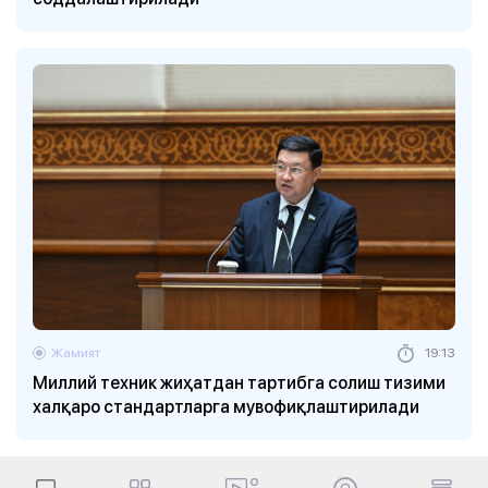
Жамият
19:13
Миллий техник жиҳатдан тартибга солиш тизими
халқаро стандартларга мувофиқлаштирилади