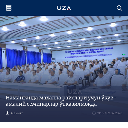
Наманганда маҳалла раислари учун ўқув-
амалий семинарлар ўтказилмоқда
Жамият
13:39 / 09.07.2026