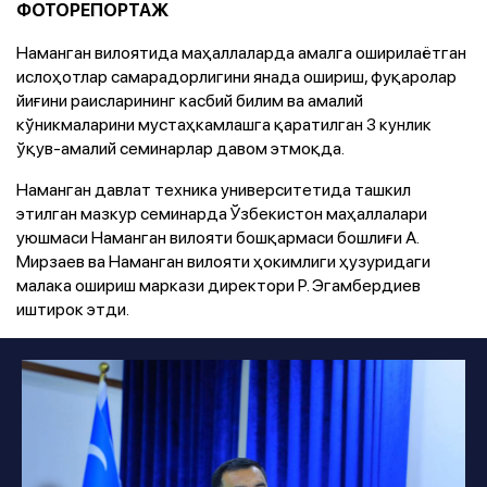
ФОТОРЕПОРТАЖ
Наманган вилоятида маҳаллаларда амалга оширилаётган
ислоҳотлар самарадорлигини янада ошириш, фуқаролар
йиғини раисларининг касбий билим ва амалий
кўникмаларини мустаҳкамлашга қаратилган 3 кунлик
ўқув-амалий семинарлар давом этмоқда.
Наманган давлат техника университетида ташкил
этилган мазкур семинарда Ўзбекистон маҳаллалари
уюшмаси Наманган вилояти бошқармаси бошлиғи А.
Мирзаев ва Наманган вилояти ҳокимлиги ҳузуридаги
малака ошириш маркази директори Р. Эгамбердиев
иштирок этди.