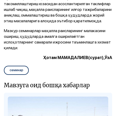
такомиллаштириш юзасидан асослантирилган таклифлар
ишлаб чиқиш, маҳалла раисларининг илғор тажрибаларини
аниқлаш, оммалаштириш ва бошқа ҳудудларда жорий
этиш масалаларига алоҳида эътибор қаратилмоқда.
Мазкур семинарлар маҳалла раисларининг малакасини
ошириш, ҳудудларда амалга оширилаётган
ислоҳотларнинг самарали ижросини таъминлашга хизмат
қилади.
Ҳотам МАМАДАЛИЕВ(сурат),ЎзА
семинар
Мавзуга оид бошқа хабарлар