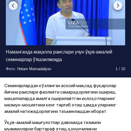
Наманганда маҳалла раислари учун ўқув-амалий
семинарлар ўтказилмоқда
Фото
Фото
Фото
Фото
Фото
Фото
Фото
Фото
Фото
Фото
:
:
:
:
:
:
:
:
:
:
Hotam Mamadaliyev
Hotam Mamadaliyev
Hotam Mamadaliyev
Hotam Mamadaliyev
Hotam Mamadaliyev
Hotam Mamadaliyev
Hotam Mamadaliyev
Hotam Mamadaliyev
Hotam Mamadaliyev
Hotam Mamadaliyev
1
1
1
1
1
1
1
1
1
1
/
/
/
/
/
/
/
/
/
/
10
10
10
10
10
10
10
10
10
10
Семинарлардан кўзланган асосий мақсад фуқаролар
йиғини раислари фаолияти самарадорлигини ошириш,
маҳаллаларда амалга оширилаётган ислоҳотларнинг
мазмун-моҳиятини кенг тарғиб этиш ҳамда уларнинг
амалий натижадорлигини таъминлашдан иборат.
Ўқув-амалий машғулотлар давомида тизимли
муаммоларни бартараф этиш, қонунчиликни