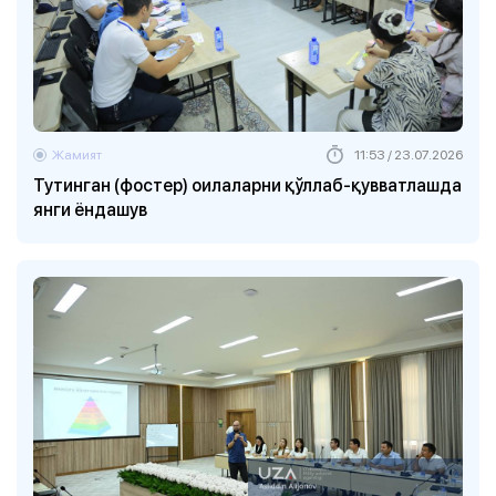
Жамият
11:53 / 23.07.2026
Тутинган (фостер) оилаларни қўллаб-қувватлашда
янги ёндашув