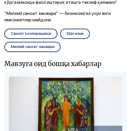
кўргазмасида фаол иштирок этишга таклиф қиламиз!
“Миллий саноат занжири” — бизнесингиз учун янги
имкониятлар майдони.
Саноат кооперацияси
Кўргазма
Миллий саноат занжири
Мавзуга оид бошқа хабарлар