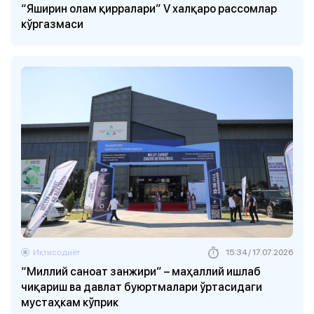
“Яширин олам қирралари” V халқаро рассомлар
кўргазмаси
Иқтисодиёт
15:34 / 17.07.2026
“Миллий саноат занжири” – маҳаллий ишлаб
чиқариш ва давлат буюртмалари ўртасидаги
мустаҳкам кўприк