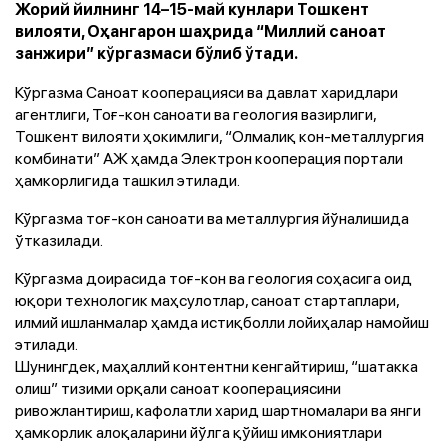
Жорий йилнинг 14–15-май кунлари Тошкент
вилояти, Оҳангарон шаҳрида “Миллий саноат
занжири” кўргазмаси бўлиб ўтади.
Кўргазма Саноат кооперацияси ва давлат харидлари
агентлиги, Тоғ-кон саноати ва геология вазирлиги,
Тошкент вилояти ҳокимлиги, “Олмалиқ кон-металлургия
комбинати” АЖ ҳамда Электрон кооперация портали
ҳамкорлигида ташкил этилади.
Кўргазма тоғ-кон саноати ва металлургия йўналишида
ўтказилади.
Кўргазма доирасида тоғ-кон ва геология соҳасига оид
юқори технологик маҳсулотлар, саноат стартаплари,
илмий ишланмалар ҳамда истиқболли лойиҳалар намойиш
этилади.
Шунингдек, маҳаллий контентни кенгайтириш, “шатакка
олиш” тизими орқали саноат кооперациясини
ривожлантириш, кафолатли харид шартномалари ва янги
ҳамкорлик алоқаларини йўлга қўйиш имкониятлари