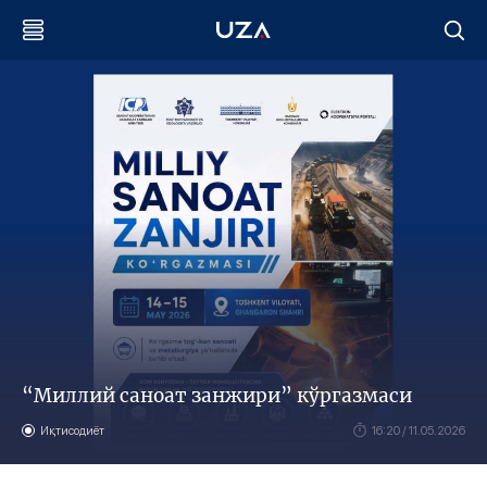
“Миллий саноат занжири” кўргазмаси
Иқтисодиёт
16:20 / 11.05.2026