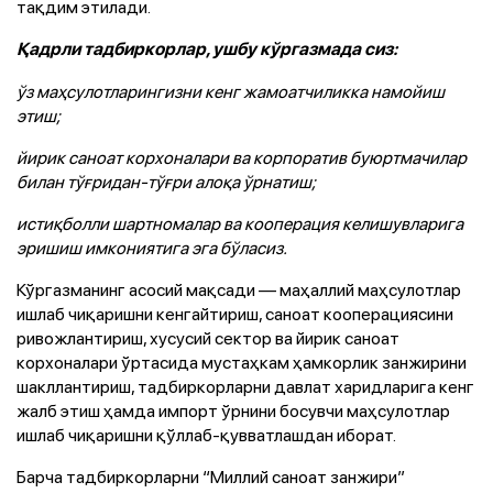
тақдим этилади.
Қадрли тадбиркорлар, ушбу кўргазмада сиз:
ўз маҳсулотларингизни кенг жамоатчиликка намойиш
этиш;
йирик саноат корхоналари ва корпоратив буюртмачилар
билан тўғридан-тўғри алоқа ўрнатиш;
истиқболли шартномалар ва кооперация келишувларига
эришиш имкониятига эга бўласиз.
Кўргазманинг асосий мақсади — маҳаллий маҳсулотлар
ишлаб чиқаришни кенгайтириш, саноат кооперациясини
ривожлантириш, хусусий сектор ва йирик саноат
корхоналари ўртасида мустаҳкам ҳамкорлик занжирини
шакллантириш, тадбиркорларни давлат харидларига кенг
жалб этиш ҳамда импорт ўрнини босувчи маҳсулотлар
ишлаб чиқаришни қўллаб-қувватлашдан иборат.
Барча тадбиркорларни “Миллий саноат занжири”