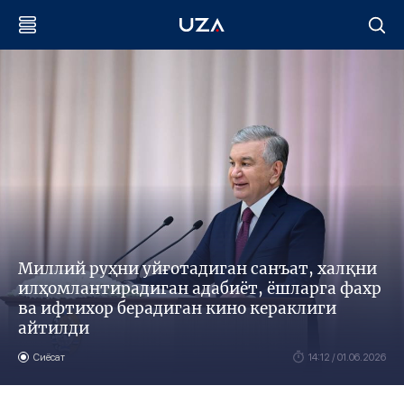
Миллий руҳни уйғотадиган санъат, халқни
илҳомлантирадиган адабиёт, ёшларга фахр
ва ифтихор берадиган кино кераклиги
айтилди
Сиёсат
14:12 / 01.06.2026