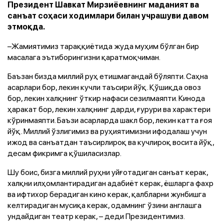
Президент Шавкат Мирзиёевнинг маданият ва
санъат соҳаси ходимлари билан учрашуви давом
этмоқда.
–Жамиятимиз тараққиётида жуда муҳим бўлган бир
масалага эътиборингизни қаратмоқчиман.
Баъзан бизда миллий руҳ етишмагандай бўляпти. Саҳна
асарлари бор, лекин кучли таъсири йўқ. Қўшиқда овоз
бор, лекин халқнинг ўткир нафаси сезилмаяпти. Кинода
ҳаракат бор, лекин халқнинг дарди, ғурури ва характери
кўринмаяпти. Баъзи асарларда шакл бор, лекин катта ғоя
йўқ. Миллий ўзлигимиз ва руҳиятимизни ифодалаш учун
ижод ва санъатдан таъсирлироқ ва кучлироқ восита йўқ,
десам фикримга қўшиласизлар.
Шу боис, бизга миллий руҳни уйғотадиган санъат керак,
халқни илҳомлантирадиган адабиёт керак, ёшларга фахр
ва ифтихор берадиган кино керак, қалбларни жунбишга
келтирадиган мусиқа керак, одамнинг ўзини англашга
ундайдиган театр керак, – деди Президентимиз.