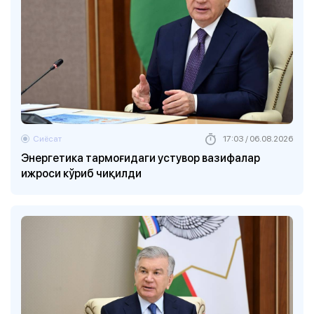
Сиёсат
17:03 / 06.08.2026
Энергетика тармоғидаги устувор вазифалар
ижроси кўриб чиқилди