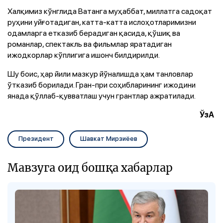
Халқимиз кўнглида Ватанга муҳаббат, миллатга садоқат
руҳини уйғотадиган, катта-катта ислоҳотларимизни
одамларга етказиб берадиган қасида, қўшиқ ва
романлар, спектакль ва фильмлар яратадиган
ижодкорлар кўплигига ишонч билдирилди.
Шу боис, ҳар йили мазкур йўналишда ҳам танловлар
ўтказиб борилади. Гран-при соҳибларининг ижодини
янада қўллаб-қувватлаш учун грантлар ажратилади.
ЎзА
Президент
Шавкат Мирзиёев
Мавзуга оид бошқа хабарлар