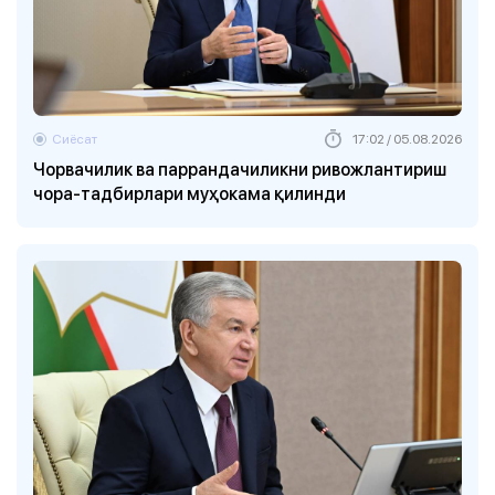
Сиёсат
17:02 / 05.08.2026
Чорвачилик ва паррандачиликни ривожлантириш
чора-тадбирлари муҳокама қилинди