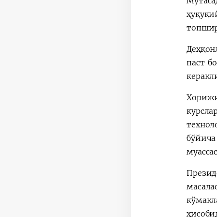
Мутаса
ҳуқуқи
топшир
Деҳқон
паст б
керакл
Хорижи
курсл
технол
бўйича
муасса
Презид
масала
кўмакл
ҳисоби