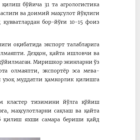
 қилиш бўйича 31 та агрологистика
аслиги ва доимий маҳсулот йўқлиги
 қувватлардан бор-йўғи 10-15 фоиз
иги оқибатида экспорт талабларига
лмаяпти. Деҳқон, қайта ишловчи ва
 қўйилмаган. Миришкор экинларни ўз
та олмаяпти, экспортёр эса мева-
н узоқ муддатли ҳамкорлик қилишга
ам кластер тизимини йўлга қўйиш
га, маҳсулотларни сақлаш ва қайта
б қилиш яхши самара бериши қайд