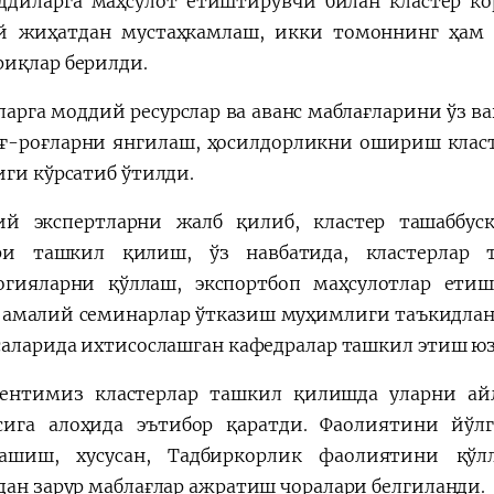
ддиларга маҳсулот етиштирувчи билан кластер ко
й жиҳатдан мустаҳкамлаш, икки томоннинг ҳам
иқлар берилди.
ларга моддий ресурслар ва аванс маблағларини ўз в
оғ-роғларни янгилаш, ҳосилдорликни ошириш клас
иги кўрсатиб ўтилди.
й экспертларни жалб қилиб, кластер ташаббус
ари ташкил қилиш, ўз навбатида, кластерлар 
огияларни қўллаш, экспортбоп маҳсулотлар ет
 амалий семинарлар ўтказиш муҳимлиги таъкидланд
саларида ихтисослашган кафедралар ташкил этиш юз
ентимиз кластерлар ташкил қилишда уларни ай
сига алоҳида эътибор қаратди. Фаолиятини йўл
ашиш, хусусан, Тадбиркорлик фаолиятини қўл
дан зарур маблағлар ажратиш чоралари белгиланди.