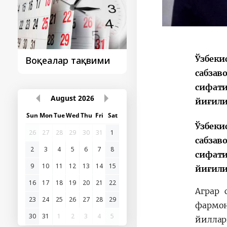
Ўзбеки
Президент
Президент
ташрифидан сўнг...
ташрифлари
сабзав
сифати
йиғили
August
2026
Ўзбеки
Sun
Mon
Tue
Wed
Thu
Fri
Sat
сабзав
26
27
28
29
30
31
1
сифати
2
3
4
5
6
7
8
йиғили
9
10
11
12
13
14
15
Аграр 
16
17
18
19
20
21
22
фармон
23
24
25
26
27
28
29
йиллар