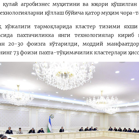
 қулай агробизнес муҳитини ва юқори қўшилган
технологияларни қўллаш бўйича қатор муҳим чора-т
 хўжалиги тармоқларида кластер тизими яхши 
сида пахтачиликка янги технологиялар кириб 
ан 20-30 фоизга кўтарилди, моддий манфаатдо
нинг 73 фоизи пахта-тўқимачилик кластерлари ҳисса