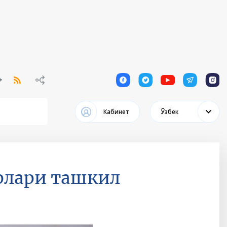
1
1
1
1
1
Кабинет
Ўзбек
рлари ташкил