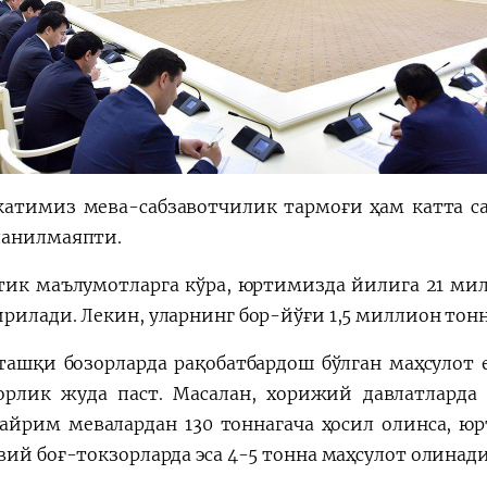
атимиз мева-сабзавотчилик тармоғи ҳам катта сал
анилмаяпти.
тик маълумотларга кўра, юртимизда йилига 21 мил
рилади. Лекин, уларнинг бор-йўғи 1,5 миллион тонн
ташқи бозорларда рақобатбардош бўлган маҳсулот 
орлик жуда паст. Масалан, хорижий давлатларда 
 айрим мевалардан 130 тоннагача ҳосил олинса, юр
вий боғ-токзорларда эса 4-5 тонна маҳсулот олинади