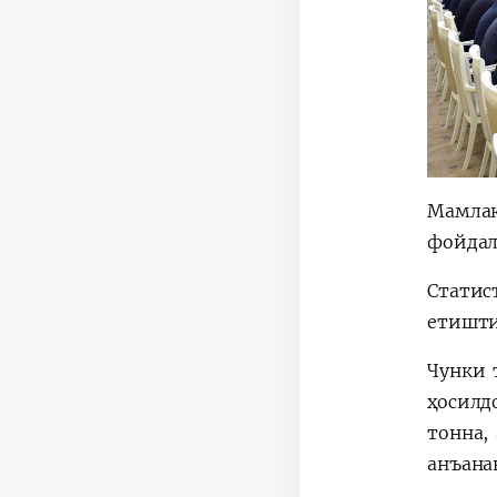
Мамлак
фойдал
Статис
етишти
Чунки 
ҳосилд
тонна,
анъана