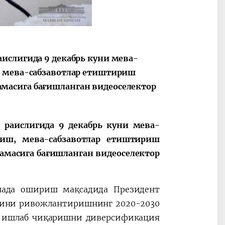
ислигида 9 декабрь куни мева-
2030”
Президент Шавкат
2026 йил –
Мирзиёев
Маҳаллани
, мева-сабзавотлар етиштириш
раислигида
ривожланти
масига бағишланган видеоселектор
ўтказилган
жамиятни
видеоселектор
юксалтириш
йиғилишлари
 раислигида 9 декабрь куни мева-
тиш, мева-сабзавотлар етиштириш
масига бағишланган видеоселектор
янада ошириш мақсадида Президент
гини ривожлантиришнинг 2020-2030
да ишлаб чиқаришни диверсификация