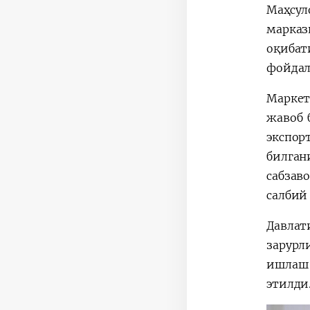
Маҳсул
марказ
оқибат
фойдал
Маркет
жавоб 
экспор
билган
сабзав
салбий 
Давлат
зарурл
ишлаш 
этилди