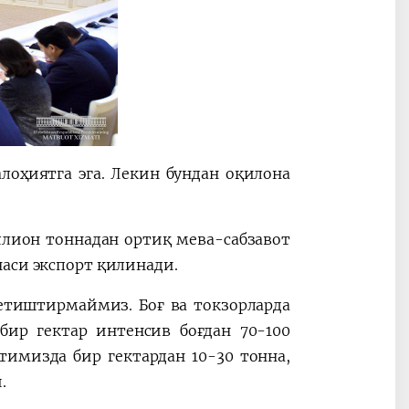
оҳиятга эга. Лекин бундан оқилона
лион тоннадан ортиқ мева-сабзавот
аси экспорт қилинади.
етиштирмаймиз. Боғ ва токзорларда
бир гектар интенсив боғдан 70-100
тимизда бир гектардан 10-30 тонна,
.