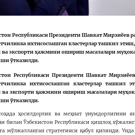
стон Республикаси Президенти Шавкат Мирзиёев ра
Қарор ва ижро
“Ўзбекистон – 
стратегияси
отчиликка ихтисослашган кластерлар ташкил этиш
 ва экспорти ҳажмини ошириш масалалари муҳока
ши ўтказилди.
стон Республикаси Президенти Шавкат Мирзиёев
отчиликка ихтисослашган кластерлар ташкил э
 ва экспорти ҳажмини ошириш масалалари муҳока
ши ўтказилди.
соҳада ҳосилдорлик ва меҳнат унумдорлигини 
и билан Ўзбекистон Республикаси қишлоқ хўжали
га мўлжалланган стратегияси қабул қилинди. Ун