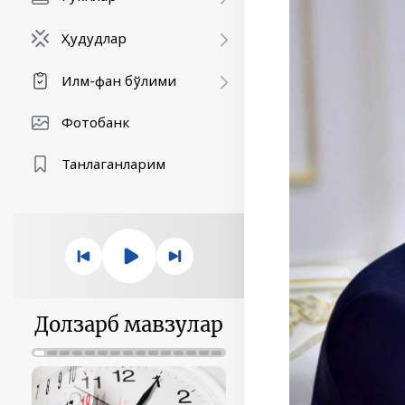
Ҳудудлар
Илм-фан бўлими
Фотобанк
Танлаганларим
Долзарб мавзулар