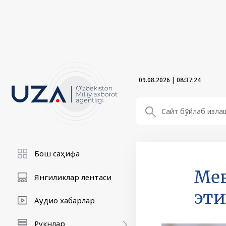
09.08.2026
|
08:37:25
Бош саҳифа
Мев
Янгиликлар лентаси
эти
Аудио хабарлар
Рукнлар