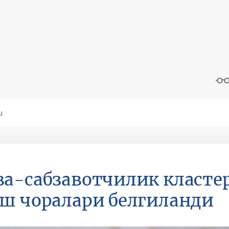
а-сабзавотчилик класте
ш чоралари белгиланди