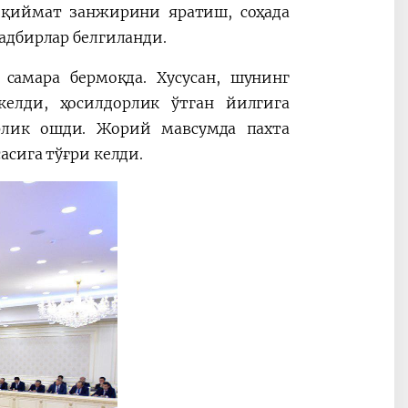
 қиймат занжирини яратиш, соҳада
адбирлар белгиланди.
самара бермоқда. Хусусан, шунинг
келди, ҳосилдорлик ўтган йилгига
рлик ошди. Жорий мавсумда пахта
сига тўғри келди.