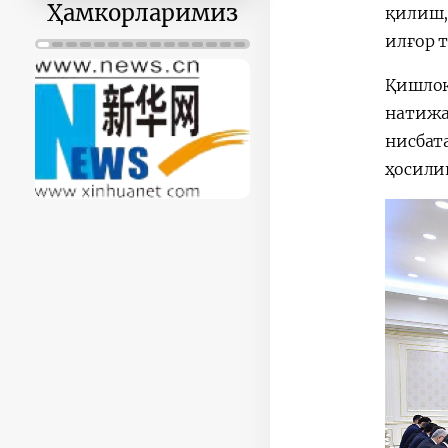
30
31
1
2
3
4
5
қилиш,
Ҳамкорларимиз
илғор 
Қишлоқ
натижа
нисбат
ҳосили