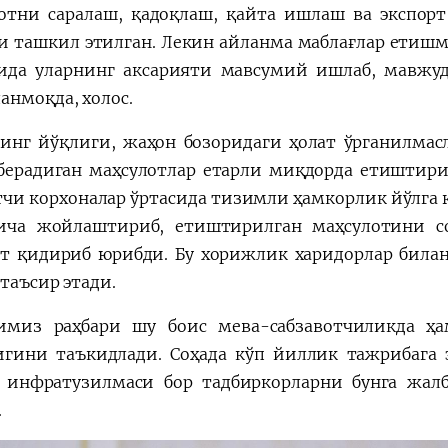
отни саралаш, қадоқлаш, қайта ишлаш ва экспорт
и ташкил этилган. Лекин айланма маблағлар етишм
ида уларнинг аксарияти мавсумий ишлаб, мавжуд
анмоқда, холос.
инг йўқлиги, жаҳон бозоридаги ҳолат ўрганилмасл
берадиган маҳсулотлар етарли миқдорда етиштири
тчи корхоналар ўртасида тизимли ҳамкорлик йўлга
ича жойлаштириб, етиштирилган маҳсулотини со
от қидириб юрибди. Бу хорижлик харидорлар била
таъсир этади.
имиз раҳбари шу боис мева-сабзавотчиликда ҳ
игини таъкидлади. Соҳада кўп йиллик тажрибага э
инфратузилмаси бор тадбиркорларни бунга жал
.