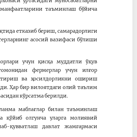
рхонаси ўртасидаги муносабатларни
 манфаатларини таъминлаш бўйича
ақтида етказиб бериш, самарадорлиги
терларнинг асосий вазифаси бўлиши
корлари учун қисқа муддатли ўқув
томонидан фермерлар учун илғор
иштириш ва ҳосилдорликни ошириш
и. Ҳар бир вилоятдаги олий таълим
асидан кўрсатма берилди.
ланма маблағлар билан таъминлаш
га қўйиб олгунча уларга молиявий
лаб-қувватлаш давлат жамғармаси