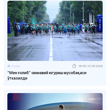
Спорт
16:35 / 12.05.2026
“Мен ғолиб” оммавий югуриш мусобақаси
ўтказилди