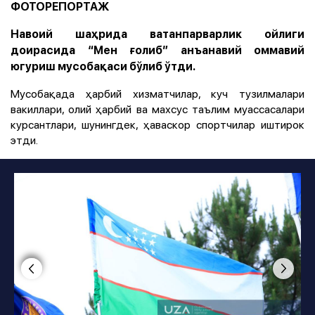
ФОТОРЕПОРТАЖ
Навоий шаҳрида ватанпарварлик ойлиги
доирасида “Мен ғолиб” анъанавий оммавий
югуриш мусобақаси бўлиб ўтди.
Мусобақада ҳарбий хизматчилар, куч тузилмалари
вакиллари, олий ҳарбий ва махсус таълим муассасалари
курсантлари, шунингдек, ҳаваскор спортчилар иштирок
этди.