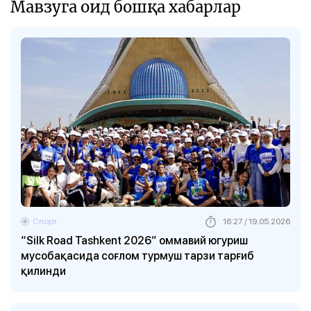
Мавзуга оид бошқа хабарлар
Спорт
16:27 / 19.05.2026
“Silk Road Tashkent 2026” оммавий югуриш
мусобақасида соғлом турмуш тарзи тарғиб
қилинди