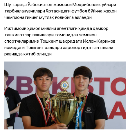
Шу тариқа Ўзбекистон жамоаси Меҳрибонлик уйлари
тарбияланувчилари ўртасидаги футбол бўйича жаҳон
чемпионатининг мутлақ ғолибига айланди.
Ижтимоий ҳимоя миллий агентлиги ҳамда ҳамкор
ташкилотлар вакиллари томонидан чемпион
спортчиларимиз Тошкент шаҳридаги Ислом Каримов
номидаги Тошкент халқаро аэропортида тантанали
равишда кутиб олинди.