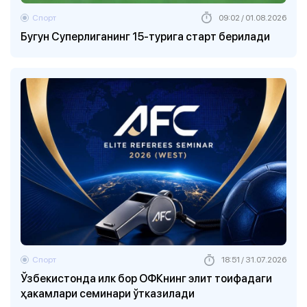
Спорт
09:02 / 01.08.2026
Бугун Суперлиганинг 15-турига старт берилади
Спорт
18:51 / 31.07.2026
Ўзбекистонда илк бор ОФКнинг элит тоифадаги
ҳакамлари семинари ўтказилади