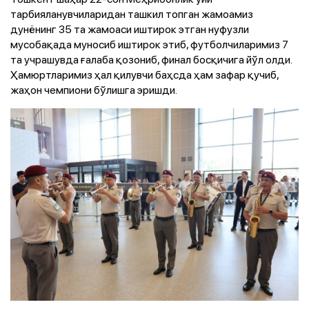
тарбияланувчиларидан ташкил топган жамоамиз
дунёнинг 35 та жамоаси иштирок этган нуфузли
мусобақада муносиб иштирок этиб, футболчиларимиз 7
та учрашувда ғалаба қозониб, финал босқичига йўл олди.
Ҳамюртларимиз ҳал қилувчи баҳсда ҳам зафар қучиб,
жаҳон чемпиони бўлишга эришди.