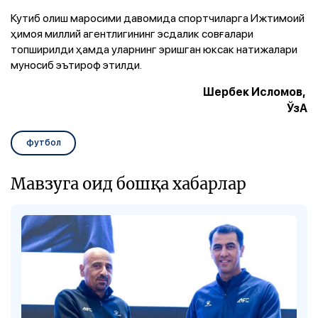
Кутиб олиш маросими давомида спортчиларга Ижтимоий
ҳимоя миллий агентлигининг эсдалик совғалари
топширилди ҳамда уларнинг эришган юксак натижалари
муносиб эътироф этилди.
Шербек Исломов,
ЎзА
футбол
Мавзуга оид бошқа хабарлар