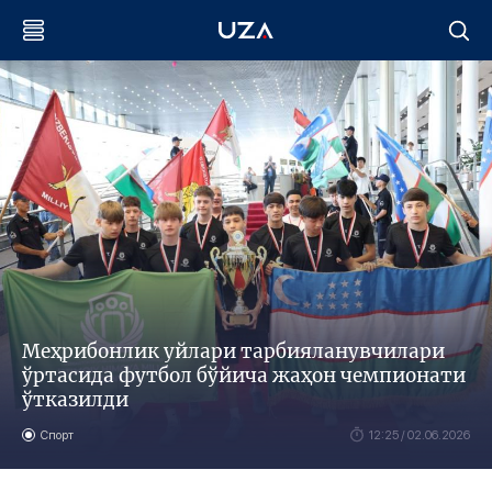
Меҳрибонлик уйлари тарбияланувчилари
ўртасида футбол бўйича жаҳон чемпионати
ўтказилди
Спорт
12:25 / 02.06.2026