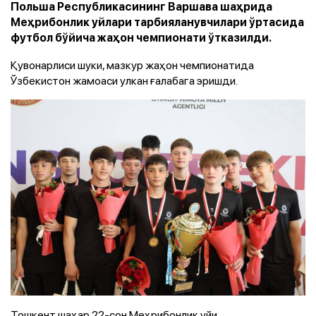
Польша Республикасининг Варшава шаҳрида
Меҳрибонлик уйлари тарбияланувчилари ўртасида
футбол бўйича жаҳон чемпионати ўтказилди.
Қувонарлиси шуки, мазкур жаҳон чемпионатида
Ўзбекистон жамоаси улкан ғалабага эришди.
Тошкент шаҳар 22-сон Меҳрибонлик уйи